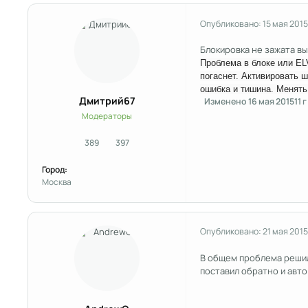
Опубликовано:
15 мая 2015
Блокировка не зажата в
Проблема в блоке или ELV
погаснет. Активировать 
ошибка и тишина. Менять
Дмитрий67
Изменено
16 мая 2015
11 г
Модераторы
389
397
сообщения
Репутация
Город:
Москва
Опубликовано:
21 мая 2015
В общем проблема решила
поставил обратно и авто