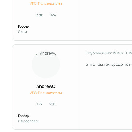
APC-Пользователи
2.8k
924
сообщения
Репутация
Город:
Сочи
Опубликовано:
15 мая 2015
а что там там вроде нет
AndrewC
APC-Пользователи
1.7k
201
сообщения
Репутация
Город:
г. Ярославль