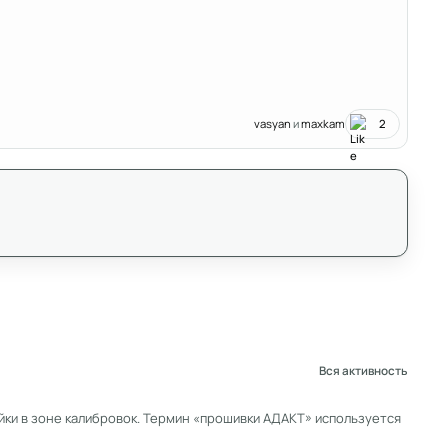
vasyan
и
maxkam
2
Вся активность
ки в зоне калибровок. Термин «прошивки АДАКТ» используется