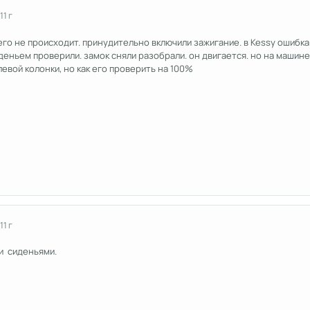
11 г
о не происходит. принудительно включили зажигание. в Kessy ошибка 028
деньем проверили. замок сняли разобрали. он двигается. но на машине
евой колонки, но как его проверить на 100%
11 г
и сиденьями.