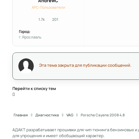
AndrewC
APC-Пользователи
1.7k
201
сообщения
Репутация
Город:
г. Ярославль
Эта тема закрыта для публикации сообщений.
Перейти к списку тем
Главная
Диагностика
VAG
Porsche Cayene 2008 4.8
АДАКТ разрабатывает прошивки для чип-тюнинга бензиновых и 
для упрощения и имеет обобщающий характер.