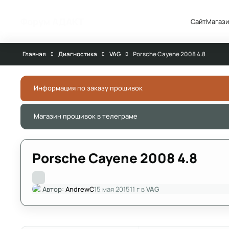
Перейти к публикации
Форум АДАКТ
Сайт
Магази
Главная
Диагностика
VAG
Porsche Cayene 2008 4.8
Информация по заказу прошивок
Магазин прошивок в телеграме
Porsche Cayene 2008 4.8
Автор:
AndrewC
15 мая 2015
11 г
в
VAG