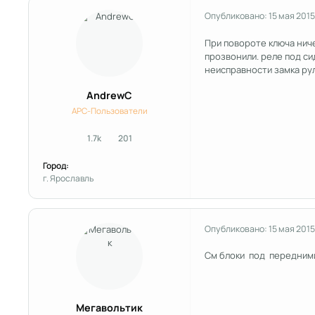
Опубликовано:
15 мая 2015
При повороте ключа ничег
прозвонили. реле под си
неисправности замка рул
AndrewC
APC-Пользователи
1.7k
201
сообщения
Репутация
Город:
г. Ярославль
Опубликовано:
15 мая 2015
См блоки под передним
Мегавольтик