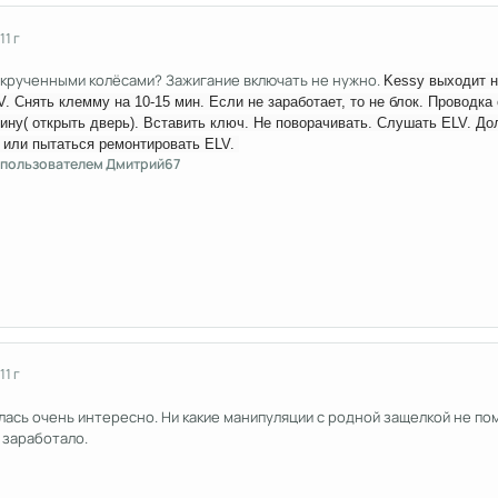
11 г
ыкрученными колёсами? Зажигание включать не нужно.
Kessy выходит на
. Снять клемму на 10-15 мин. Если не заработает, то не блок. Проводка
шину( открыть дверь). Вставить ключ. Не поворачивать. Слушать ELV. Д
 или пытаться ремонтировать ELV.
пользователем Дмитрий67
11 г
сь очень интересно. Ни какие манипуляции с родной защелкой не помог
 заработало.