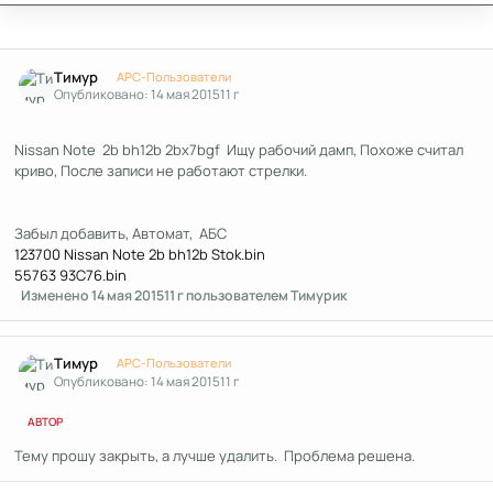
Author stats
Тимур
APC-Пользователи
Опубликовано:
14 мая 2015
11 г
Nissan Note 2b bh12b 2bx7bgf Ищу рабочий дамп, Похоже считал
криво, После записи не работают стрелки.
Забыл добавить, Автомат, АБС
123700 Nissan Note 2b bh12b Stok.bin
55763 93C76.bin
Изменено
14 мая 2015
11 г
пользователем Тимурик
Author stats
Тимур
APC-Пользователи
Опубликовано:
14 мая 2015
11 г
АВТОР
Тему прошу закрыть, а лучше удалить. Проблема решена.