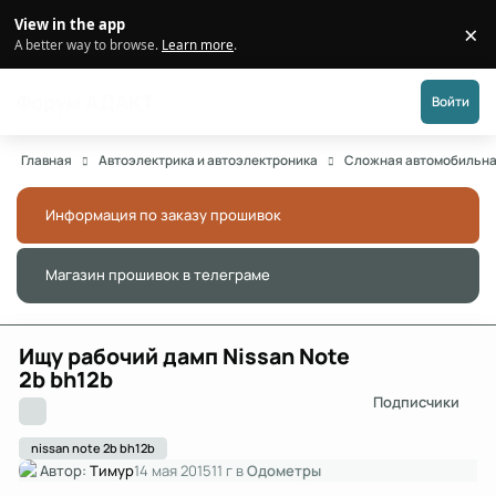
Перейти к публикации
View in the app
×
Di
A better way to browse.
Learn more
.
Форум АДАКТ
Войти
Главная
Автоэлектрика и автоэлектроника
Сложная автомобильна
Информация по заказу прошивок
Скры
Магазин прошивок в телеграме
Скры
Ищу рабочий дамп Nissan Note
2b bh12b
Подписчики
nissan note 2b bh12b
Автор:
Тимур
14 мая 2015
11 г
в
Одометры