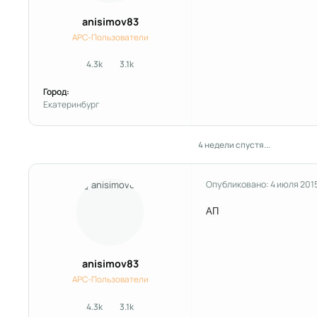
anisimov83
APC-Пользователи
4.3k
3.1k
сообщения
Репутация
Город:
Екатеринбург
4 недели спустя...
Опубликовано:
4 июля 201
АП
anisimov83
APC-Пользователи
4.3k
3.1k
сообщения
Репутация