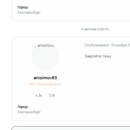
Город:
Екатеринбург
4 месяца спустя...
Опубликовано:
15 ноября 
Закройте тему
anisimov83
APC-Пользователи
4.3k
3.1k
сообщения
Репутация
Город:
Екатеринбург