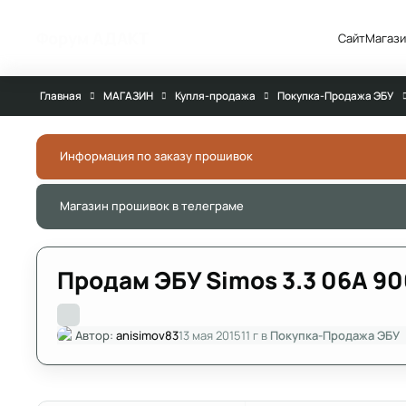
Перейти к публикации
Форум АДАКТ
Сайт
Магази
Главная
МАГАЗИН
Купля-продажа
Покупка-Продажа ЭБУ
Информация по заказу прошивок
Магазин прошивок в телеграме
Продам ЭБУ Simos 3.3 06A 90
Автор:
anisimov83
13 мая 2015
11 г
в
Покупка-Продажа ЭБУ