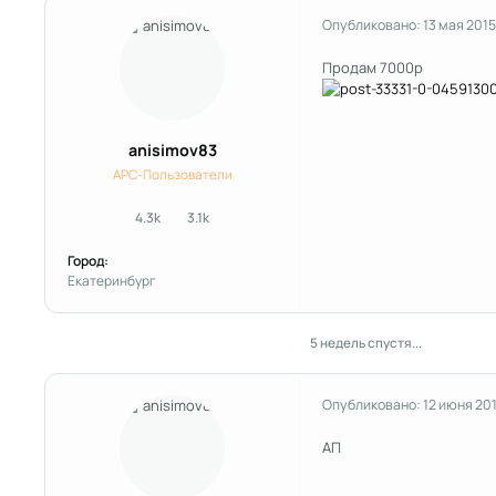
Опубликовано:
13 мая 2015
Продам 7000р
anisimov83
APC-Пользователи
4.3k
3.1k
сообщения
Репутация
Город:
Екатеринбург
5 недель спустя...
Опубликовано:
12 июня 20
АП