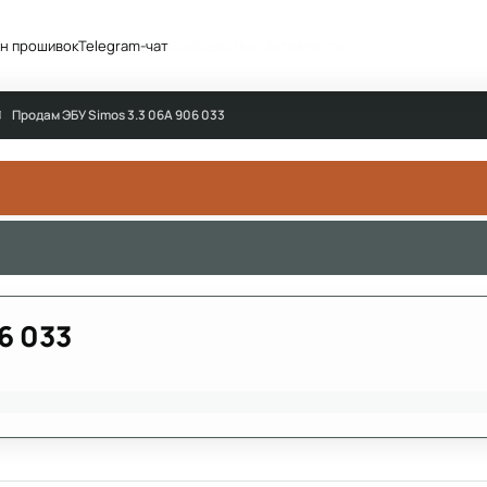
н прошивок
Telegram-чат
Сообщество
Активность
Продам ЭБУ Simos 3.3 06A 906 033
6 033