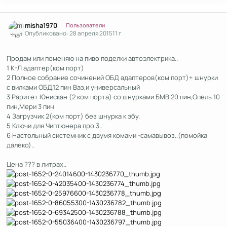
Author stats
misha1970
Пользователи
Опубликовано:
28 апреля 2015
11 г
Продам или поменяю на пиво поделки автоэлектрика..
1 К-Л адаптер(ком порт)
2 Полное собрание сочинений ОБД адаптеров(ком порт)+ шнурки
с вилками ОБД,12 пин Ваз,и универсальный
3 Раритет Юнискан (2 ком порта) со шнурками БМВ 20 пин,Опель 10
пин,Мери 3 пин
4 Загрузчик 2(ком порт) без шнурка к эбу.
5 Ключи для Чиптюнера про 3..
6 Настольный системник с двумя комами -самавывоз..(помойка
далеко)..
Цена ??? в литрах..