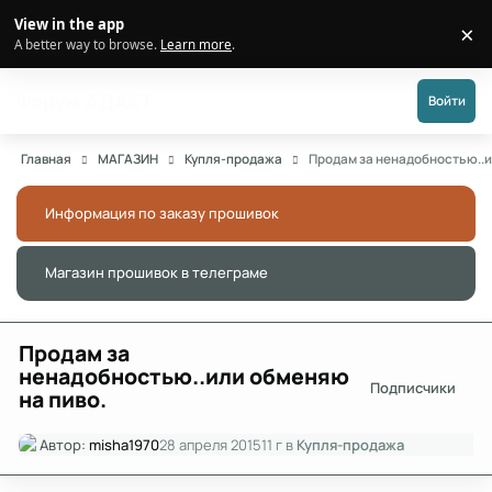
Перейти к публикации
View in the app
×
Di
A better way to browse.
Learn more
.
Форум АДАКТ
Войти
Главная
МАГАЗИН
Купля-продажа
Продам за ненадобностью..и
Информация по заказу прошивок
Скры
Магазин прошивок в телеграме
Скры
Продам за
ненадобностью..или обменяю
Подписчики
на пиво.
Автор:
misha1970
28 апреля 2015
11 г
в
Купля-продажа