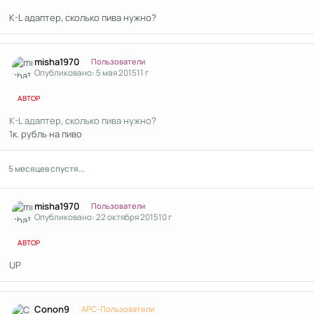
K-L адаптер, сколько пива нужно?
Author stats
misha1970
Пользователи
Опубликовано:
5 мая 2015
11 г
АВТОР
K-L адаптер, сколько пива нужно?
1к. рубль на пиво
5 месяцев спустя...
Author stats
misha1970
Пользователи
Опубликовано:
22 октября 2015
10 г
АВТОР
UP
Author stats
Conon9
APC-Пользователи