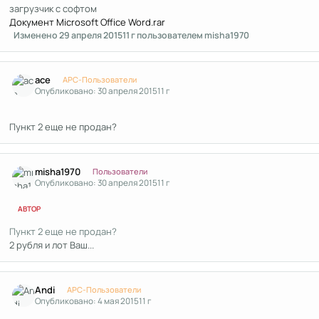
загрузчик с софтом
Документ Microsoft Office Word.rar
Изменено
29 апреля 2015
11 г
пользователем misha1970
Author stats
асе
APC-Пользователи
Опубликовано:
30 апреля 2015
11 г
Пункт 2 еще не продан?
Author stats
misha1970
Пользователи
Опубликовано:
30 апреля 2015
11 г
АВТОР
Пункт 2 еще не продан?
2 рубля и лот Ваш...
Author stats
Andi
APC-Пользователи
Опубликовано:
4 мая 2015
11 г