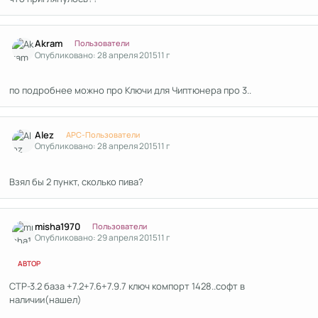
Author stats
Akram
Пользователи
Опубликовано:
28 апреля 2015
11 г
по подробнее можно про Ключи для Чиптюнера про 3..
Author stats
Alez
APC-Пользователи
Опубликовано:
28 апреля 2015
11 г
Взял бы 2 пункт, сколько пива?
Author stats
misha1970
Пользователи
Опубликовано:
29 апреля 2015
11 г
АВТОР
СТР-3.2 база +7.2+7.6+7.9.7 ключ компорт 1428..софт в
наличии(нашел)