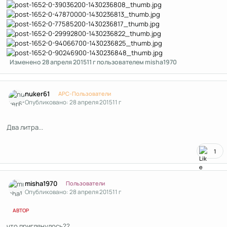
Изменено
28 апреля 2015
11 г
пользователем misha1970
Author stats
nuker61
APC-Пользователи
Опубликовано:
28 апреля 2015
11 г
Два литра...
1
Author stats
misha1970
Пользователи
Опубликовано:
28 апреля 2015
11 г
АВТОР
что приглянулось??