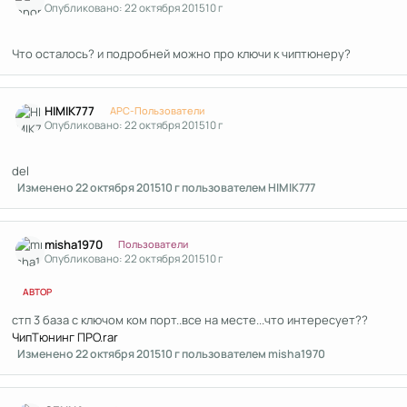
Опубликовано:
22 октября 2015
10 г
Что осталось? и подробней можно про ключи к чиптюнеру?
Author stats
HIMIK777
APC-Пользователи
Опубликовано:
22 октября 2015
10 г
del
Изменено
22 октября 2015
10 г
пользователем HIMIK777
Author stats
misha1970
Пользователи
Опубликовано:
22 октября 2015
10 г
АВТОР
стп 3 база с ключом ком порт..все на месте...что интересует??
ЧипТюнинг ПРО.rar
Изменено
22 октября 2015
10 г
пользователем misha1970
Author stats