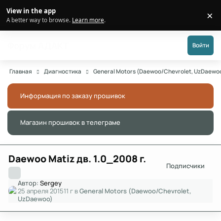
Перейти к публикации
View in the app
×
Di
A better way to browse.
Learn more
.
Форум АДАКТ
Войти
Главная
Диагностика
General Motors (Daewoo/Chevrolet, UzDaewo
Информация по заказу прошивок
Скры
Магазин прошивок в телеграме
Скры
Daewoo Matiz дв. 1.0_2008 г.
Подписчики
Автор:
Sergey
25 апреля 2015
11 г
в
General Motors (Daewoo/Chevrolet,
UzDaewoo)