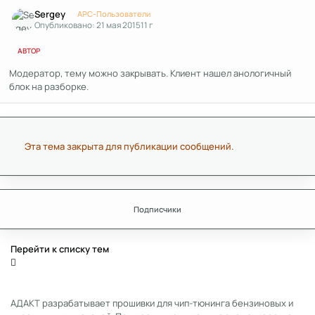
Author stats
Sergey
APC-Пользователи
Опубликовано:
21 мая 2015
11 г
АВТОР
Модератор, тему можно закрывать. Клиент нашел анологичный
блок на разборке.
Эта тема закрыта для публикации сообщений.
Подписчики
Перейти к списку тем
АДАКТ разрабатывает прошивки для чип-тюнинга бензиновых и