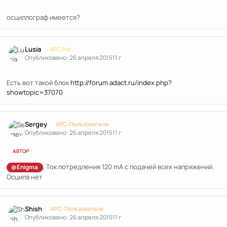
осциллограф имеется?
Author stats
Lusia
APC Pro
Опубликовано:
26 апреля 2015
11 г
Есть вот такой блок
http://forum.adact.ru/index.php?
showtopic=37070
Author stats
Sergey
APC-Пользователи
Опубликовано:
26 апреля 2015
11 г
АВТОР
, Ток потредления 120 mA с подачей всех напряжений.
@Enigma
Осцила нет
Author stats
Shish
APC-Пользователи
Опубликовано:
26 апреля 2015
11 г