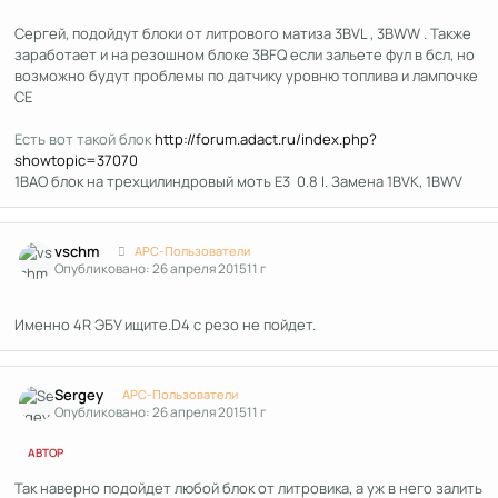
Сергей, подойдут блоки от литрового матиза 3BVL , 3BWW . Также
заработает и на резошном блоке 3BFQ если зальете фул в бсл, но
возможно будут проблемы по датчику уровню топлива и лампочке
CE
Есть вот такой блок
http://forum.adact.ru/index.php?
showtopic=37070
1BAO блок на трехцилиндровый моть Е3 0.8 l. Замена 1BVK, 1BWV
Author stats
vschm
APC-Пользователи
Опубликовано:
26 апреля 2015
11 г
Именно 4R ЭБУ ищите.D4 с резо не пойдет.
Author stats
Sergey
APC-Пользователи
Опубликовано:
26 апреля 2015
11 г
АВТОР
Так наверно подойдет любой блок от литровика, а уж в него залить