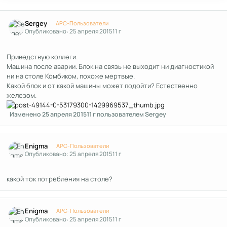
Author stats
Sergey
APC-Пользователи
Опубликовано:
25 апреля 2015
11 г
Приведствую коллеги.
Машина после аварии. Блок на связь не выходит ни диагностикой
ни на столе Комбиком, похоже мертвые.
Какой блок и от какой машины может подойти? Естественно
железом.
Изменено
25 апреля 2015
11 г
пользователем Sergey
Author stats
Enigma
APC-Пользователи
Опубликовано:
25 апреля 2015
11 г
какой ток потребления на столе?
Author stats
Enigma
APC-Пользователи
Опубликовано:
25 апреля 2015
11 г