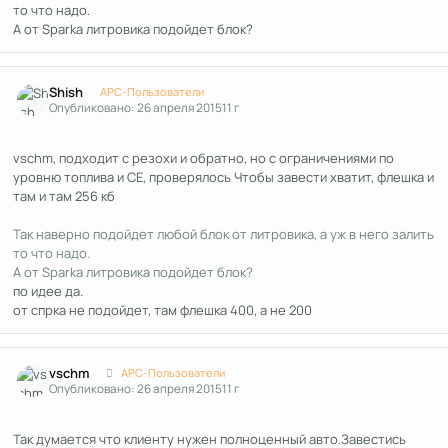
то что надо.
А от Sparka литровика подойдет блок?
Author stats
Shish
APC-Пользователи
Опубликовано:
26 апреля 2015
11 г
vschm, подходит с резохи и обратно, но с ограничениями по
уровню топлива и СЕ, проверялось Чтобы завести хватит, флешка и
там и там 256 кб
Так наверно подойдет любой блок от литровика, а уж в него залить
то что надо.
А от Sparka литровика подойдет блок?
по идее да.
от спрка не подойдет, там флешка 400, а не 200
Author stats
vschm
APC-Пользователи
Опубликовано:
26 апреля 2015
11 г
Так думается что клиенту нужен полноценный авто.Завестись