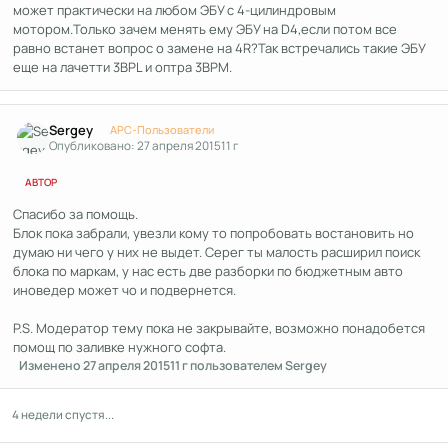
может практически на любом ЭБУ с 4-цилиндровым
мотором.Только зачем менять ему ЭБУ на D4,если потом все
равно встанет вопрос о замене на 4R?Так встречались такие ЭБУ
еще на лачетти 3BPL и оптра 3BPM.
Author stats
Sergey
APC-Пользователи
Опубликовано:
27 апреля 2015
11 г
АВТОР
Спасибо за помощь.
Блок пока забрали, увезли кому то попробовать востановить но
думаю ни чего у них не выдет. Серег ты малость расширил поиск
блока по маркам, у нас есть две разборки по бюджетным авто
иноведер может чо и подвернется.
P.S. Модератор тему пока не закрывайте, возможно понадобется
помощ по заливке нужного софта.
Изменено
27 апреля 2015
11 г
пользователем Sergey
4 недели спустя...