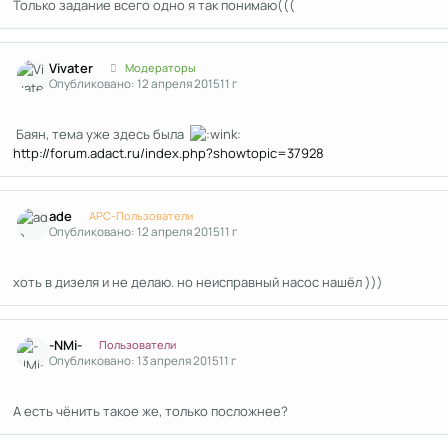
Только задание всего одно я так понимаю(((
Author stats
Vivater
Модераторы
Опубликовано:
12 апреля 2015
11 г
Баян, тема уже здесь была
http://forum.adact.ru/index.php?showtopic=37928
Author stats
ade
APC-Пользователи
Опубликовано:
12 апреля 2015
11 г
хоть в дизеля и не делаю. но неисправный насос нашёл )))
Author stats
-NMi-
Пользователи
Опубликовано:
13 апреля 2015
11 г
А есть чёнить такое же, только посложнее?