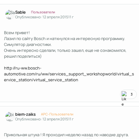
Author stats
Sable
Пользователи
Опубликовано:
12 апреля 2015
11 г
Всем привет!
Лазил по сайту Bosch и наткнулся на интересную программку.
Симулятор диагностики.
Очень интересно сделали, только зашел, еще не ознакомился,
решил поделиться)
http://ru-ww.bosch-
automotive.com/ru/ww/services_support_workshopworld/virtual_s
ervice_station/virtual_service_station
3
Author stats
biem-zaiks
APC-Пользователи
Опубликовано:
12 апреля 2015
11 г
Прикольная штука ! Я проходил неделю назад по наводке друга.