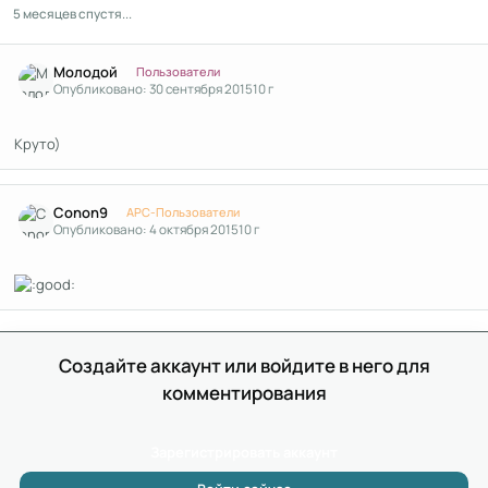
5 месяцев спустя...
Author stats
Молодой
Пользователи
Опубликовано:
30 сентября 2015
10 г
Круто)
Author stats
Conon9
APC-Пользователи
Опубликовано:
4 октября 2015
10 г
Создайте аккаунт или войдите в него для
комментирования
Зарегистрировать аккаунт