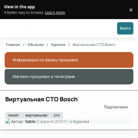
Перейти к публикации
View in the app
×
Di
A better way to browse.
Learn more
.
Форум АДАКТ
Войти
Главная
Обо всем
Курилка
Виртуальная СТО Bosch
Информация по заказу прошивок
Скры
Магазин прошивок в телеграме
Скры
Виртуальная СТО Bosch
Подписчики
bosch
виртуальная
сто
Автор:
Sable
12 апреля 2015
11 г
в
Курилка