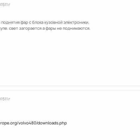
015
11 г
 поднятия фар с блока кузовной электроники.
 купе. свет загорается а фары не поднимаются.
015
11 г
urope.org/volvo480/downloads.php