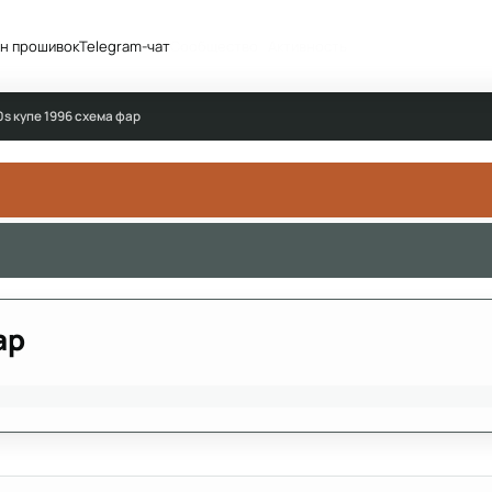
н прошивок
Telegram-чат
Сообщество
Активность
0s купе 1996 схема фар
ар