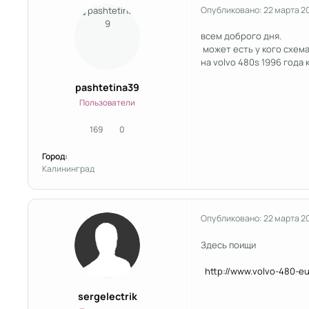
Опубликовано:
22 марта 2
всем доброго дня.
может есть у кого схема
на volvo 480s 1996 года
pashtetina39
Пользователи
169
0
сообщения
Репутация
Город:
Калининград
Опубликовано:
22 марта 2
Здесь поищи
http://www.volvo-480-e
sergelectrik