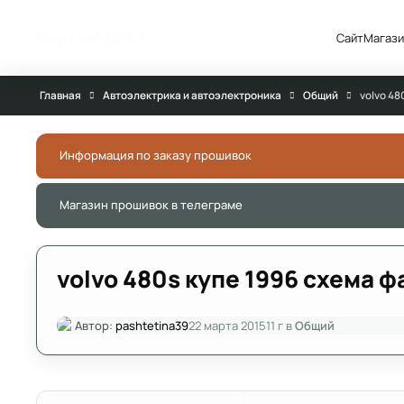
Перейти к публикации
Форум АДАКТ
Сайт
Магази
Главная
Автоэлектрика и автоэлектроника
Общий
volvo 48
Информация по заказу прошивок
Магазин прошивок в телеграме
volvo 480s купе 1996 схема ф
Автор:
pashtetina39
22 марта 2015
11 г
в
Общий