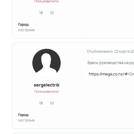
Пользователи
18
10
сообщения
Репутация
Город:
кострома
Опубликовано:
22 марта 2
Здесь руководства на р
https://mega.co.nz/#
!G
sergelectrik
Пользователи
18
10
сообщения
Репутация
Город:
кострома