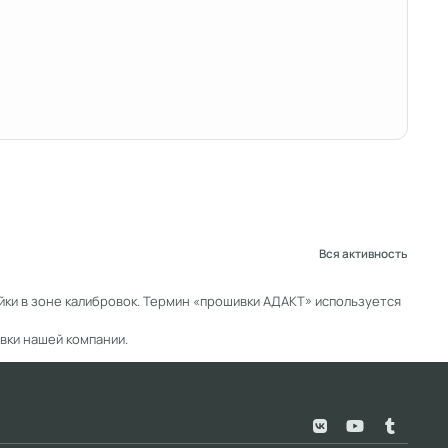
Вся активность
ки в зоне калибровок. Термин «прошивки АДАКТ» используется
вки нашей компании.
v
y
t
k
o
u