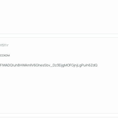
015
11 г
усском
xFlWADQ!uh8HWAmllV6Ghes5bv_Dz3EijgMOFGjnjLgPuih6ZdQ