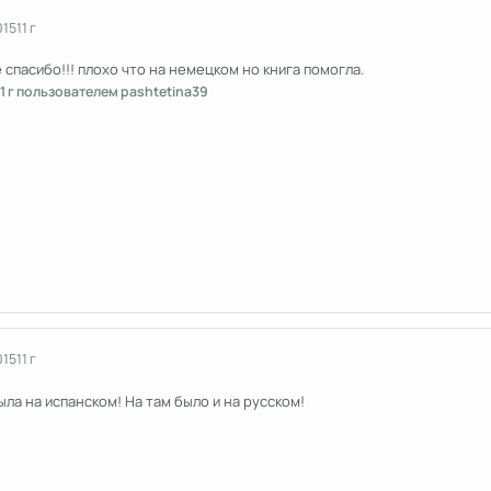
015
11 г
 спасибо!!! плохо что на немецком но книга помогла.
1 г
пользователем pashtetina39
015
11 г
ыла на испанском! На там было и на русском!