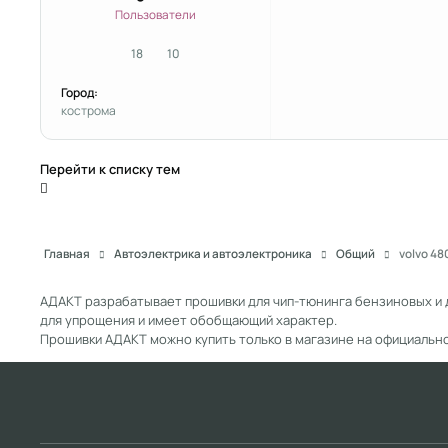
Пользователи
18
10
сообщения
Репутация
Город:
кострома
Перейти к списку тем
Главная
Автоэлектрика и автоэлектроника
Общий
volvo 48
АДАКТ разрабатывает прошивки для чип-тюнинга бензиновых и 
для упрощения и имеет обобщающий характер.
Прошивки АДАКТ можно купить только в магазине на официальн
Light Mode
Dark Mode
System Preference