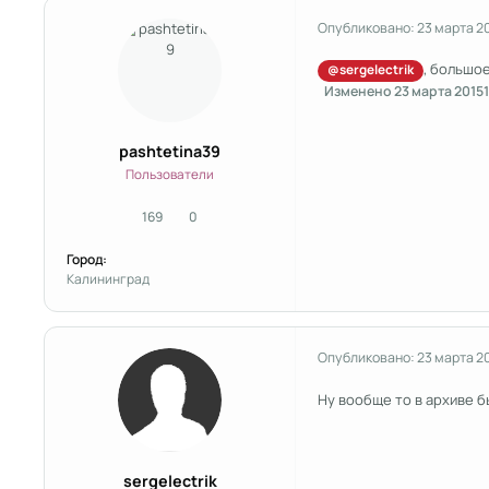
Опубликовано:
23 марта 2
, большое
@sergelectrik
Изменено
23 марта 2015
1
pashtetina39
Пользователи
169
0
сообщения
Репутация
Город:
Калининград
Опубликовано:
23 марта 2
Ну вообще то в архиве б
sergelectrik