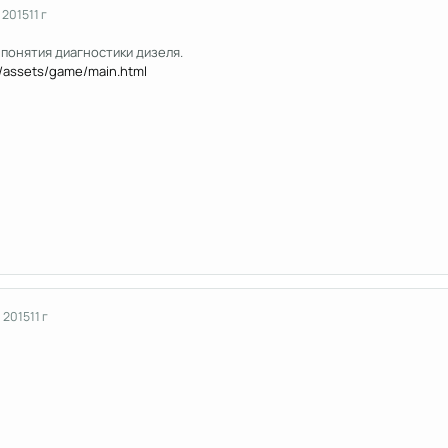
 2015
11 г
понятия диагностики дизеля.
u/assets/game/main.html
 2015
11 г