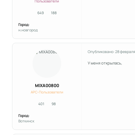
Пользователи
649
188
сообщения
Репутация
Город:
н.новгород
Опубликовано:
28 февраля
У меня открылась,
MIXA00800
APC-Пользователи
401
98
сообщения
Репутация
Город:
Воткинск