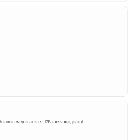
ботающем двигателе - 12В.косячок,однако)