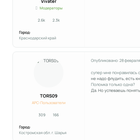
Vivater
Модераторы
2.6k
2.3k
сообщения
Репутация
Город:
Краснодарский край
Опубликовано:
28 февраля
супер мне понравилась 
не надо флудить, есть к
Поломка только одна?
Да. Но успеваешь понять
TORS09
APC-Пользователи
309
166
сообщения
Репутация
Город:
Костромская обл. г. Шарья