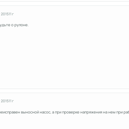
 2015
11 г
будьте о рулоне.
 2015
11 г
неисправен выносной насос, а при проверке напряжения на нем при ра