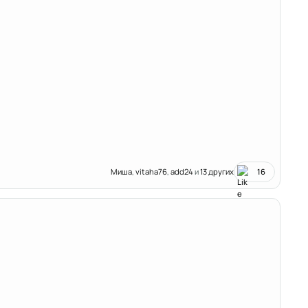
Миша
,
vitaha76
,
add24
и
13 других
16