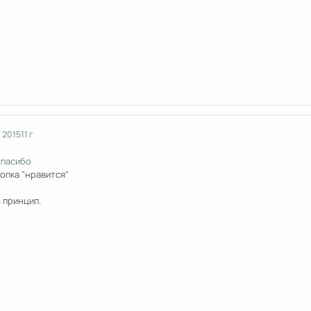
 2015
11 г
спасибо
нопка "нравится"
 принцип.