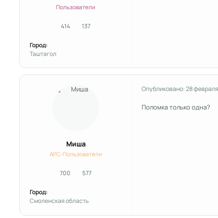
Пользователи
414
137
сообщения
Репутация
Город:
Таштагол
Опубликовано:
28 февраля
Поломка только одна?
Миша
APC-Пользователи
700
577
сообщения
Репутация
Город:
Смоленская область