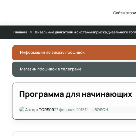
Перейти к публикации
Форум АДАКТ
Сайт
Магази
Главная
Дизельные двигатели и системы впрыска дизельного топ
Информация по заказу прошивок
Магазин прошивок в телеграме
Программа для начинающих
Автор:
TORS09
27 февраля 2015
11 г
в
BOSCH