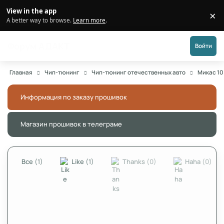
Перейти к публикации
View in the app
×
Di
A better way to browse.
Learn more
.
Форум АДАКТ
Войти
Главная
Чип-тюнинг
Чип-тюнинг отечественных авто
Микас 10
Информация по заказу прошивок
Скры
Магазин прошивок в телеграме
Скры
Все
(1)
Like
(1)
Thanks
(0)
Haha
(0)