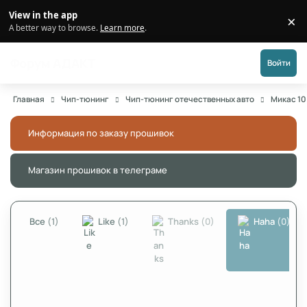
Перейти к публикации
View in the app
×
Di
A better way to browse.
Learn more
.
Форум АДАКТ
Войти
Главная
Чип-тюнинг
Чип-тюнинг отечественных авто
Микас 10
Информация по заказу прошивок
Скры
Магазин прошивок в телеграме
Скры
Все
(1)
Like
(1)
Thanks
(0)
Haha
(0)