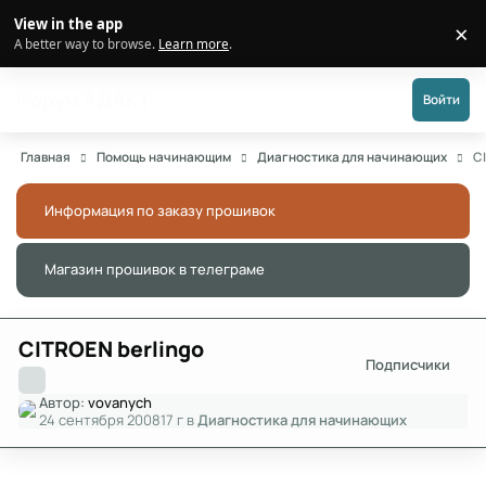
Перейти к публикации
View in the app
×
Di
A better way to browse.
Learn more
.
Форум АДАКТ
Войти
Главная
Помощь начинающим
Диагностика для начинающих
C
Информация по заказу прошивок
Скры
Магазин прошивок в телеграме
Скры
CITROEN berlingo
Подписчики
Автор:
vovanych
24 сентября 2008
17 г
в
Диагностика для начинающих