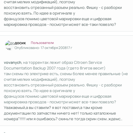
считая мелких модификаций), поэтому
восстановить отрезанный разъем реально. Фишку - с разборки
похожую взять. По идее в оригинале у
французов помимо цветовой маркировки еще и цифровая
маркировкка проводов - посмотри может все-таки повезло?
Author stats
досик
Пользователи
Опубликовано:
17 октября 2008
17 г
vovanych
, на торрентах лежит образ Citroen Service
Documentation Backup 2007 года (гдето 8гигов весит)
там схемы по электрике есть, схемы более менее правильные (не
считая мелких модификаций), поэтому
восстановить отрезанный разъем реально. Фишку - с разборки
похожую взять. По идее в оригинале у
французов помимо цветовой маркировки еще и цифровая
маркировкка проводов - посмотри может все-таки повезло?
Уважаемый,а вы ставили? я вот поставил,а там кроме
документации по запчастям ничего нет! только каталожные
номера"!!!!! или я ошибаюсь? скиньте тогда скрин схем..ждемс..