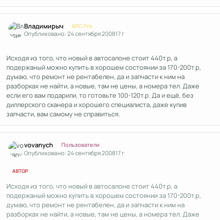
Author stats
Владимирыч
APC Pro
Опубликовано:
24 сентября 2008
17 г
Исходя из того, что новый в автосалоне стоит 440т.р, а
подержаный можно купить в хорошем состоянии за 170-200т.р,
думаю, что ремонт не рентабелен, да и запчасти к ним на
разборках не найти, а новые, там не цены, а номера тел. Даже
если его вам подарили, то готовьте 100-120т.р. Да и ещё, без
диллерского сканера и хорошего специалиста, даже купив
запчасти, вам самому не справиться.
Author stats
vovanych
Пользователи
Опубликовано:
24 сентября 2008
17 г
АВТОР
Исходя из того, что новый в автосалоне стоит 440т.р, а
подержаный можно купить в хорошем состоянии за 170-200т.р,
думаю, что ремонт не рентабелен, да и запчасти к ним на
разборках не найти, а новые, там не цены, а номера тел. Даже