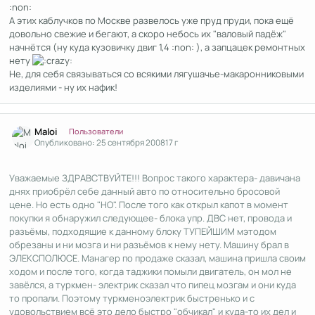
:non:
А этих каблучков по Москве развелось уже пруд пруди, пока ещё
довольно свежие и бегают, а скоро небось их "валовый падёж"
начнётся (ну куда кузовичку двиг 1,4 :non: ), а запцацек ремонтных
нету
Не, для себя связываться со всякими лягушачье-макаронниковыми
изделиями - ну их нафик!
Author stats
Maloi
Пользователи
Опубликовано:
25 сентября 2008
17 г
Уважаемые ЗДРАВСТВУЙТЕ!!! Вопрос такого характера- давичана
днях приобрёл себе данный авто по относительно бросовой
цене. Но есть одно "НО". После того как открыл капот в момент
покупки я обнаружил следующее- блока упр. ДВС нет, провода и
разъёмы, подходящие к данному блоку ТУПЕЙШИМ мэтодом
обрезаны и ни мозга и ни разъёмов к нему нету. Машину брал в
ЭЛЕКСПОЛЮСЕ. Манагер по продаже сказал, машина пришла своим
ходом и после того, когда таджики помыли двигатель, он мол не
завёлся, а туркмен- электрик сказал что пипец мозгам и они куда
то пропали. Поэтому туркменоэлектрик быстренько и с
удовольствием всё это дело быстро "обчикал" и куда-то их дел и