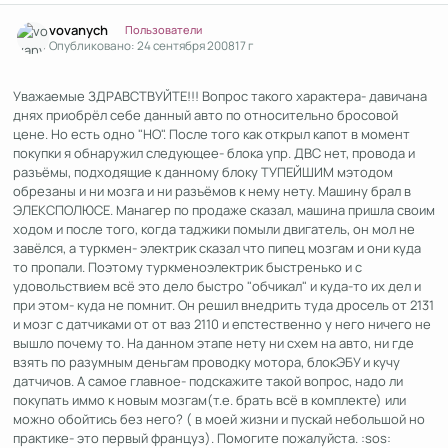
Author stats
vovanych
Пользователи
Опубликовано:
24 сентября 2008
17 г
Уважаемые ЗДРАВСТВУЙТЕ!!! Вопрос такого характера- давичана
днях приобрёл себе данный авто по относительно бросовой
цене. Но есть одно "НО". После того как открыл капот в момент
покупки я обнаружил следующее- блока упр. ДВС нет, провода и
разъёмы, подходящие к данному блоку ТУПЕЙШИМ мэтодом
обрезаны и ни мозга и ни разъёмов к нему нету. Машину брал в
ЭЛЕКСПОЛЮСЕ. Манагер по продаже сказал, машина пришла своим
ходом и после того, когда таджики помыли двигатель, он мол не
завёлся, а туркмен- электрик сказал что пипец мозгам и они куда
то пропали. Поэтому туркменоэлектрик быстренько и с
удовольствием всё это дело быстро "обчикал" и куда-то их дел и
при этом- куда не помнит. Он решил внедрить туда дросель от 2131
и мозг с датчиками от от ваз 2110 и епстественно у него ничего не
вышло почему то. На данном этапе нету ни схем на авто, ни где
взять по разумным деньгам проводку мотора, блокЭБУ и кучу
датчичов. А самое главное- подскажите такой вопрос, надо ли
покупать иммо к новым мозгам(т.е. брать всё в комплекте) или
можно обойтись без него? ( в моей жизни и пускай небольшой но
практике- это первый француз). Помогите пожалуйста. :sos: