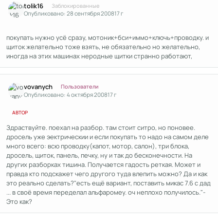
tolik16
Заблокированные
Опубликовано:
28 сентября 2008
17 г
покупать нужно усё сразу, мотоник+бси+иммо+ключь+проводку. и
щиток желательно тоже взять, не обязательно но желательно,
иногда на этих машинах неродные щитки странно работают,
Author stats
vovanych
Пользователи
Опубликовано:
4 октября 2008
17 г
АВТОР
Здраствуйте. поехал на разбор. там стоит ситро, но поновее.
дросель уже эектрическии и если покупать то надо на самом деле
много всего: всю проводку(капот, мотор, салон), три блока,
дросель, щиток, панель, печку, ну и так до бесконечности. На
других разборках тишина. Получается гадость реткая. Может и
правда кто подскажет чего другого туда влепить можно? Да и как
это реально сделать?"есть ещё вариант, поставить микас 7.6 с дад
... в своё время переделал альфаромеу. оч неплохо получилось."-
Это как?