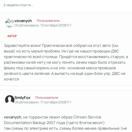
2 недели спустя...
Author stats
vovanych
Пользователи
Опубликовано:
13 октября 2008
17 г
АВТОР
Здравствуйте всем! Практически всё собрал на этот авто (см.
выше) но есть малый проблем. Ни где не нашол проводки ДВС
практически по всей столице. Придётся восстанавливать старую, а
распиновки на её нету не могу понять зачем надо было отрезать
фишку под самый корень и на зло- основная масса проводов
зелёного цвета зелёная. А выпасть на ещё один блок упр. ДВС не
хочется
Author stats
SmilyFox
Пользователи
Опубликовано:
17 октября 2008
17 г
vovanych
, на торрентах лежит образ Citroen Service
Documentation Backup 2007 года (гдето 8гигов весит)
там схемы по электрике есть, схемы более менее правильные (не