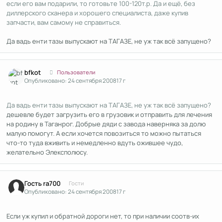
если его вам подарили, то готовьте 100-120т.р. Да и ещё, без
диллерского сканера и хорошего специалиста, даже купив
запчасти, вам самому не справиться.
Да вадь енти тазы выпускают на ТАГАЗЕ, не уж так всё запущено?
Author stats
bfkot
Пользователи
Опубликовано:
24 сентября 2008
17 г
Да вадь енти тазы выпускают на ТАГАЗЕ, не уж так всё запущено?
дешевле будет загрузить его в грузовик и отправить для лечения
на родину в Таганрог. Добрые дяди с завода наверняка за долю
малую помогут. А если хочется повозиться то можно пытаться
что-то туда вживить и немедленно вдуть ожившее чудо,
желательно Элексполюсу.
Гость ra700
Гости
Опубликовано:
24 сентября 2008
17 г
Если уж купил и обратной дороги нет, то при наличии соотв-их