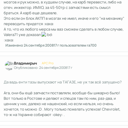
мозгов и рук можно, в худшем случае, на карб перевести, либо на
отеч. инжектор. ИМХО, за 45-50тр с запчастями есть смысл
браться. А карб еще дешевле.
Это если он блок АКПП в мозгах не имел, иначе и его "на механику"
переводить придется :xaxa:
А то, что из любого мерса мы ваз сможем сделать в любом случае,
Valera71 уже доказал
:xaxa:
Изменено
24 сентября 2008
17 г
пользователем ra700
Author stats
Владимирыч
APC Pro
Опубликовано:
24 сентября 2008
17 г
Да вадь енти тазы выпускают на ТАГАЗЕ, не уж так всё запущено?
Ага, они-бы ещё запчасти поставляли, вообще-бы шикарно было!
Вот только в Ростове и делают и спецов там по ним, раз-два, и
ценник у них, далеко не нашенский, но если нельзя, но очень
хочется, то можно :D . Могу только пожелать успехов! Chevrolet,
то-ж на Украине собирают :okey: .
Author stats