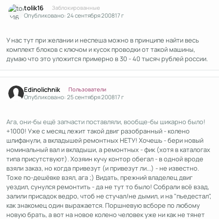
tolik16
Заблокированные
Опубликовано:
24 сентября 2008
17 г
У нас тут при желании и неспеша можно в принципе найти весь
комплект блоков с ключом и кусок проводки от такой машины,
думаю что это уложится примерно в 30 - 40 тысяч рублей россии.
Author stats
Edinolichnik
Пользователи
Опубликовано:
25 сентября 2008
17 г
Ага, они-бы ещё запчасти поставляли, вообще-бы шикарно было!
+1000! Уже с месяц лежит такой двиг разобранный - колено
шлифанули, а вкладышей ремонтных НЕТУ! Хочешь - бери новый
номинальный вал и вкладыши, а ремонтных - фик (хотя в каталогах
типа присутствуют). Хозяин кучу контор обегал - в одной вроде
взяли заказ, но когда привезут (и привезут ли...) - не известно.
Тоже по-дешёвке взял, ага ;) Видать, прежний владелец двиг
уездил, сунулся ремонтить - да не тут то было! Собрали всё взад,
залили присадок ведро, чтоб не стучал/не дымил, и на "пьедестал",
как знакомец один выражается. Поршневую всборе по любому
новую брать, а вот на новое колено человек уже ни как не тянет