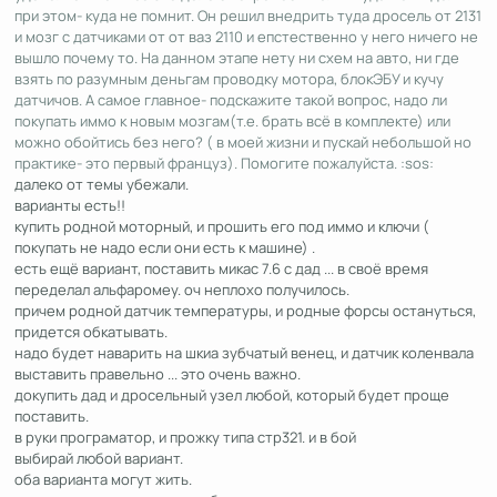
при этом- куда не помнит. Он решил внедрить туда дросель от 2131
и мозг с датчиками от от ваз 2110 и епстественно у него ничего не
вышло почему то. На данном этапе нету ни схем на авто, ни где
взять по разумным деньгам проводку мотора, блокЭБУ и кучу
датчичов. А самое главное- подскажите такой вопрос, надо ли
покупать иммо к новым мозгам(т.е. брать всё в комплекте) или
можно обойтись без него? ( в моей жизни и пускай небольшой но
практике- это первый француз). Помогите пожалуйста. :sos:
далеко от темы убежали.
варианты есть!!
купить родной моторный, и прошить его под иммо и ключи (
покупать не надо если они есть к машине) .
есть ещё вариант, поставить микас 7.6 с дад ... в своё время
переделал альфаромеу. оч неплохо получилось.
причем родной датчик температуры, и родные форсы остануться,
придется обкатывать.
надо будет наварить на шкиa зубчатый венец, и датчик коленвала
выставить правельно ... это очень важно.
докупить дад и дросельный узел любой, который будет проще
поставить.
в руки програматор, и прожку типа стр321. и в бой
выбирай любой вариант.
оба варианта могут жить.