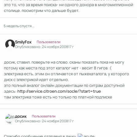
это то, что за время поиска- ни одного донора в многомиллионной
столице. посмотрим что дальше будет.
5 недель спустя...
Author stats
SmilyFox
Пользователи
Опубликовано:
24 ноября 2008
17 г
досик, ставил. поверьте на слово. сканы показать пока не могу
потому как места под этот каталог нет - весит 8 гигов :(
электрика есть. этим он отличается от пыжекаталога, у которого
диск с электрикой идет отдельно.
это полный аналог онлайн документации по ситрам доступной
здесь:
http://service.citroen.com/socle/?start=true
там электрика тоже есть но только по платной подписке
Author stats
досик
Пользователи
Опубликовано:
24 ноября 2008
17 г
Спасибо,сообщение отправил в личку.