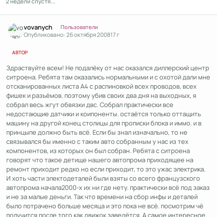
2 недели спустя...
Author stats
vovanych
Пользователи
Опубликовано:
26 октября 2008
17 г
АВТОР
Здраствуйте всем! Не подалёку от нас оказался диллерский центр
ситроена. Ребята там оказались нормальными и с охотой дали мне
отсканированных листа А4 с распиновкой всех проводов, всех
фишек и разъёмов. поэтому убив своих два дня на выходных, я
собрал весь жгут обвязки двс. Собрал практически все
недостающие датчики и коипоненты. остаётся только оттащить
машину на другой конец столицы для прописки блока и иммо. и в
принцыпе должно быть всё. Если бы знал изначально, то не
связывался бы именно с таким авто собранным у нас из тех
компонентов, из которых он был собран. Ребята с ситроена
говорят что такое детище нашего автопрома приходящее на
ремонт приходит редко но если приходит, то это ужас электрика.
И хоть части электодеталей были взяты со всего французского
автопрома начала2000-х их ни где нету. практически всё под заказ
и не за малые деньги. Так что времени на сбор инфы и деталей
было потрачено больше месяца и это пока не всё. посмотрим чё
получится после того как движок заведётся. А самое интересное