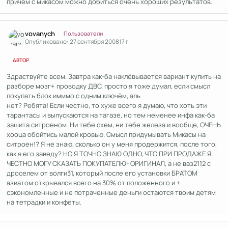
причем с микасом можно добиться очень хороших результатов.
Author stats
vovanych
Пользователи
Опубликовано:
27 сентября 2008
17 г
АВТОР
Здраствуйте всем. Завтра как-ба наклёвывается вариант купить на
разборе мозг+ проводку ДВС. просто я тоже думал, если смысл
покупать блок имммо с одним ключём, аль
нет? Ребята! Если честно, то хуже всего я думаю, что хоть эти
тарантасы и выпускаются на тагазе, но тем неменее инфа как-ба
зашита ситроеном. Ни тебе схем, ни тебе железа и вообще, ОЧЕНЬ
хооца обойтись малой кровью. Смысл придумывать Микасы на
ситроен!? Я не знаю, сколько он у меня продержится, после того,
как я его заведу? НО Я ТОЧНО ЗНАЮ ОДНО, ЧТО ПРИ ПРОДАЖЕ Я
ЧЕСТНО МОГУ СКАЗАТЬ ПОКУПАТЕЛЮ- ОРИГИНАЛ, а не ваз2112 с
дроселем от волги31, который после его установки БРАТОМ
азиатом открывался всего на 30% от положенного и +
сэкономленные и не потраченные деньги остаются твоим детям
на тетрадки и конфеты.
Author stats