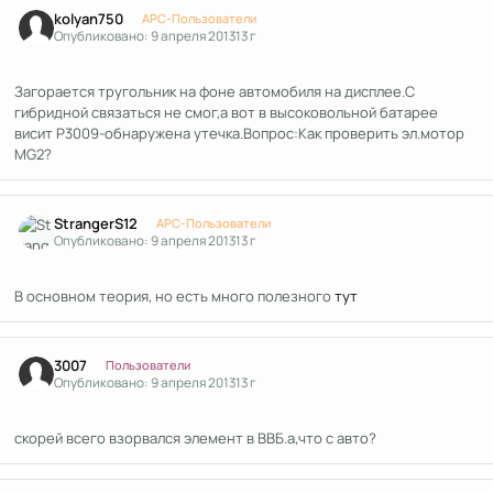
Author stats
kolyan750
APC-Пользователи
Опубликовано:
9 апреля 2013
13 г
Загорается тругольник на фоне автомобиля на дисплее.С
гибридной связаться не смог,а вот в высоковольной батарее
висит P3009-обнаружена утечка.Вопрос:Как проверить эл.мотор
MG2?
Author stats
StrangerS12
APC-Пользователи
Опубликовано:
9 апреля 2013
13 г
В основном теория, но есть много полезного
тут
Author stats
3007
Пользователи
Опубликовано:
9 апреля 2013
13 г
скорей всего взорвался элемент в ВВБ.а,что с авто?
Author stats