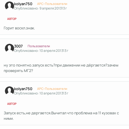
kolyan750
APC-Пользователи
Опубликовано:
9 апреля 2013
13 г
АВТОР
Горит воскл.знак.
Author stats
3007
Пользователи
Опубликовано:
10 апреля 2013
13 г
ну это понятно.запуск есть?при движении не дёргается?зачем
проверять МГ2?
Author stats
kolyan750
APC-Пользователи
Опубликовано:
10 апреля 2013
13 г
АВТОР
Запуск есть,не дергается.Вычитал что проблема на 11 кузовах с
ними.