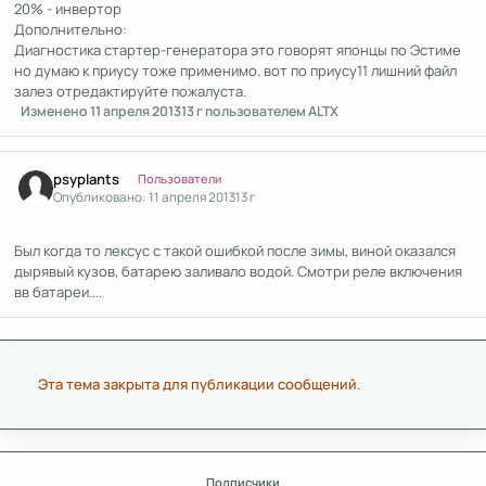
20% - инвертор
Дополнительно:
Диагностика стартер-генератора это говорят японцы по Эстиме
но думаю к приусу тоже применимо. вот по приусу11 лишний файл
залез отредактируйте пожалуста.
Изменено
11 апреля 2013
13 г
пользователем ALTX
Author stats
psyplants
Пользователи
Опубликовано:
11 апреля 2013
13 г
Был когда то лексус с такой ошибкой после зимы, виной оказался
дырявый кузов, батарею заливало водой. Смотри реле включения
вв батареи....
Эта тема закрыта для публикации сообщений.
Подписчики