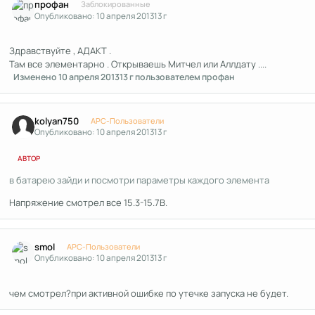
профан
Заблокированные
Опубликовано:
10 апреля 2013
13 г
Здравствуйте , АДАКТ .
Там все элементарно . Открываешь Митчел или Аллдату ....
Изменено
10 апреля 2013
13 г
пользователем профан
Author stats
kolyan750
APC-Пользователи
Опубликовано:
10 апреля 2013
13 г
АВТОР
в батарею зайди и посмотри параметры каждого элемента
Напряжение смотрел все 15.3-15.7В.
Author stats
smol
APC-Пользователи
Опубликовано:
10 апреля 2013
13 г
чем смотрел?при активной ошибке по утечке запуска не будет.