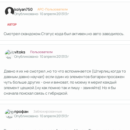
Author stats
kolyan750
APC-Пользователи
Опубликовано:
10 апреля 2013
13 г
АВТОР
Смотрел скандоком.Статус кода был активен,но авто заводилось.
Author stats
vitoks
Пользователи
Опубликовано:
10 апреля 2013
13 г
Давно я их не смотрел ,но то что вспоминается (Штирлиц когда то
давным давно научал) если один из элементов батареи просажен
чуть больше других - они и виноват, по моему я мерил каждый
элемент цешкой.(ну как помню так и пишу - звиняйте) Но я бы
сначала поискал связь с гибридкой.
Author stats
профан
Заблокированные
Опубликовано:
10 апреля 2013
13 г