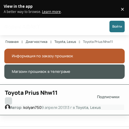
Перейти к публикации
View in the app
×
Di
A better way to browse.
Learn more
.
Форум АДАКТ
Войти
Главная
Диагностика
Toyota, Lexus
Toyota Prius Nhw11
Информация по заказу прошивок
Скры
Магазин прошивок в телеграме
Скры
Toyota Prius Nhw11
Подписчики
Автор:
kolyan750
9 апреля 2013
13 г
в
Toyota, Lexus