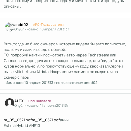
Так я поэтому и говорил про Аллдату и Мичел . Там эти процедуры
описаны .
Author stats
andd02
APC-Пользователи
Опубликовано:
10 апреля 2013
13 г
Вить,тогда не было сканеров, которые видели бы авто полностью,
поэтому и лазили везде с цешкой.
ТС ,попробуй найти и посмотреть авто через Techstream или
Carmanscan(про другие не знаю,не пользовал), они "видят" этот
кузов нормально. А по присутствующему коду, как сказал Сергей
выше,Mitchell или Alldata. Напряжение элементов выдается на
сканер с пары.
Изменено
10 апреля 2013
13 г
пользователем andd02
Author stats
ALTX
Пользователи
Опубликовано:
11 апреля 2013
13 г
m_05_0571.pdf
m_05_0571.pdf
аний
Estima Hybrid AHR10