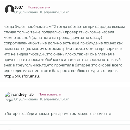
Author stats
3007
Пользователи
Опубликовано:
10 апреля 2013
13 г
когда будет проблема с МГ2 тогда дёргается при езде,(во всяком
случае только такие попадались).проверять силовые кабеля
можно цешкой (одна нога на провод другая на массу)
сопротивления быть не должно.есть ещё приблуда,не помню как
называется(по моему мегоометр)им так-же можно проверить.то
что не видиш гибридки,это очень плохо.так как она главная в
приусе.практически любой косяк и зажигается восклицательный
знак в треугольнике.то,что прочитал в батарее это скорей всего
сдох один из элементов в батарее.а вообще покури вот здесь
http://priusforum.ru
.
Author stats
andrey_ab
Пользователи
Опубликовано:
10 апреля 2013
13 г
в батарею зайди и посмотри параметры каждого элемента
Author stats