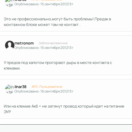
Опубликовано:
15 сентября 2012
13 г
Это не профессионально,могут быть проблемы!.Предак в
монтажном блоке может там не контакт .
Author stats
metronom
Заблокированные
Опубликовано:
15 сентября 2012
13 г
У предов под капотом прогорают дыры в месте контакта с
клемами.
Author stats
ilnar38
APC-Пользователи
Опубликовано:
16 сентября 2012
13 г
Или на клемме Акб + не затянут провод который идет на питание
ЭУР