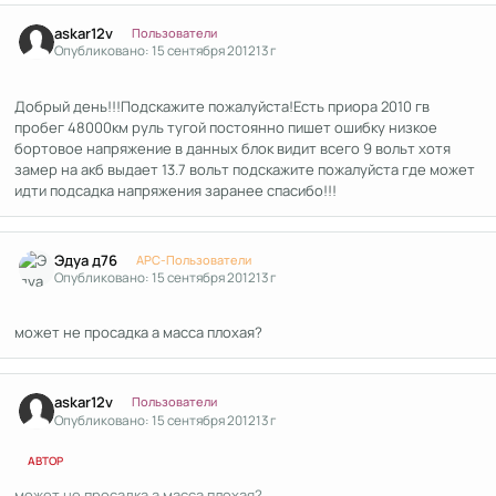
Author stats
askar12v
Пользователи
Опубликовано:
15 сентября 2012
13 г
Добрый день!!!Подскажите пожалуйста!Есть приора 2010 гв
пробег 48000км руль тугой постоянно пишет ошибку низкое
бортовое напряжение в данных блок видит всего 9 вольт хотя
замер на акб выдает 13.7 вольт подскажите пожалуйста где может
идти подсадка напряжения заранее спасибо!!!
Author stats
Эдуа д76
APC-Пользователи
Опубликовано:
15 сентября 2012
13 г
может не просадка а масса плохая?
Author stats
askar12v
Пользователи
Опубликовано:
15 сентября 2012
13 г
АВТОР
может не просадка а масса плохая?