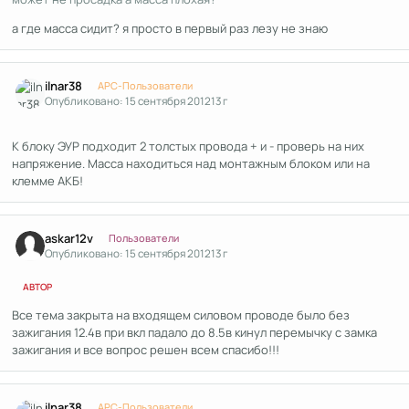
а где масса сидит? я просто в первый раз лезу не знаю
Author stats
ilnar38
APC-Пользователи
Опубликовано:
15 сентября 2012
13 г
К блоку ЭУР подходит 2 толстых провода + и - проверь на них
напряжение. Масса находиться над монтажным блоком или на
клемме АКБ!
Author stats
askar12v
Пользователи
Опубликовано:
15 сентября 2012
13 г
АВТОР
Все тема закрыта на входящем силовом проводе было без
зажигания 12.4в при вкл падало до 8.5в кинул перемычку с замка
зажигания и все вопрос решен всем спасибо!!!
Author stats
ilnar38
APC-Пользователи