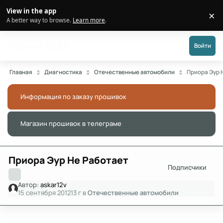
Перейти к публикации
View in the app
×
Di
A better way to browse.
Learn more
.
Форум АДАКТ
Войти
Главная
Диагностика
Отечественные автомобили
Приора Эур 
Информация по заказу прошивок
Скры
Магазин прошивок в телеграме
Скры
Приора Эур Не Работает
Подписчики
Автор:
askar12v
15 сентября 2012
13 г
в
Отечественные автомобили