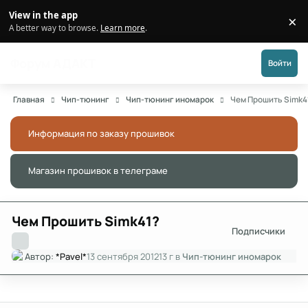
Перейти к публикации
View in the app
×
Di
A better way to browse.
Learn more
.
Форум АДАКТ
Войти
Главная
Чип-тюнинг
Чип-тюнинг иномарок
Чем Прошить Simk4
Информация по заказу прошивок
Скры
Магазин прошивок в телеграме
Скры
Чем Прошить Simk41?
Подписчики
Автор:
*Pavel*
13 сентября 2012
13 г
в
Чип-тюнинг иномарок