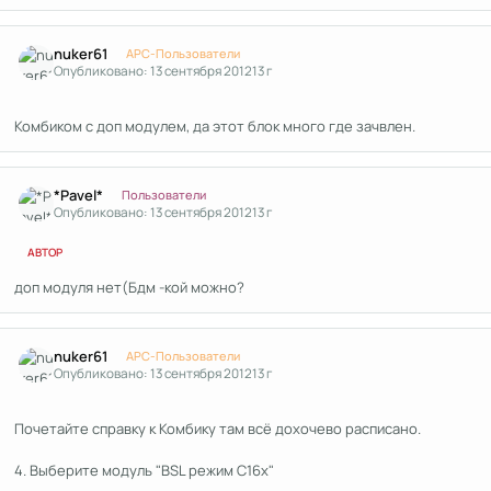
Author stats
nuker61
APC-Пользователи
Опубликовано:
13 сентября 2012
13 г
Комбиком с доп модулем, да этот блок много где зачвлен.
Author stats
*Pavel*
Пользователи
Опубликовано:
13 сентября 2012
13 г
АВТОР
доп модуля нет(Бдм -кой можно?
Author stats
nuker61
APC-Пользователи
Опубликовано:
13 сентября 2012
13 г
Почетайте справку к Комбику там всё дохочево расписано.
4. Выберите модуль "BSL режим C16x"