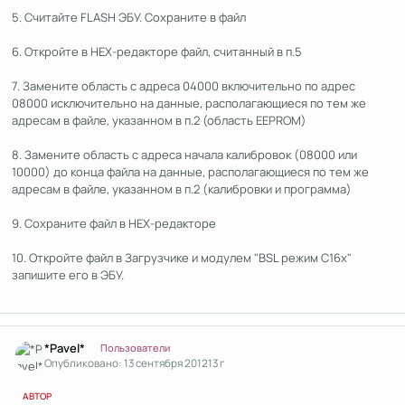
5. Считайте FLASH ЭБУ. Сохраните в файл
6. Откройте в HEX-редакторе файл, считанный в п.5
7. Замените область с адреса 04000 включительно по адрес
08000 исключительно на данные, располагающиеся по тем же
адресам в файле, указанном в п.2 (область EEPROM)
8. Замените область с адреса начала калибровок (08000 или
10000) до конца файла на данные, располагающиеся по тем же
адресам в файле, указанном в п.2 (калибровки и программа)
9. Сохраните файл в HEX-редакторе
10. Откройте файл в Загрузчике и модулем "BSL режим C16x"
запишите его в ЭБУ.
Author stats
*Pavel*
Пользователи
Опубликовано:
13 сентября 2012
13 г
АВТОР