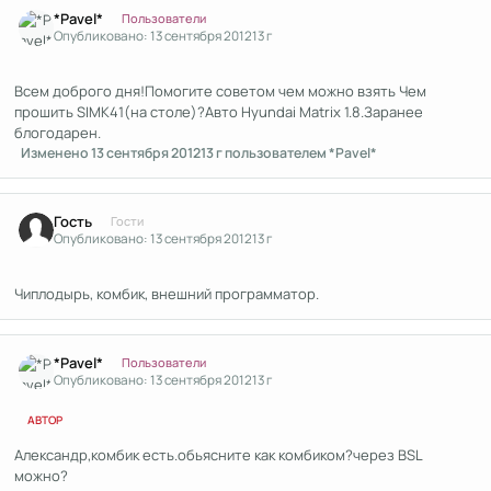
Author stats
*Pavel*
Пользователи
Опубликовано:
13 сентября 2012
13 г
Всем доброго дня!Помогите советом чем можно взять Чем
прошить SIMK41(на столе)?Авто Hyundai Matrix 1.8.Заранее
блогодарен.
Изменено
13 сентября 2012
13 г
пользователем *Pavel*
Гость
Гости
Опубликовано:
13 сентября 2012
13 г
Чиплодырь, комбик, внешний программатор.
Author stats
*Pavel*
Пользователи
Опубликовано:
13 сентября 2012
13 г
АВТОР
Александр,комбик есть.обьясните как комбиком?через BSL
можно?