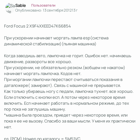
Author stats
Sable
Пользователи
Опубликовано:
13 сентября 2012
13 г
Ford Focus 2 X9F4XXEED47K66854
При ускорении начинает моргать лампа esp(система
динамической стабилизации)(пьяная машинка)
Когда заводишь авто, лампочка не горит. Ошибок нет. начинаешь
движение, развороты все хорошо.
При ускорении, не обязательно резком.(вобщем не накатом)
начинает моргать лампочка. Кодов нет.
При моргании лампочки перестают считываться показания в
даталожере( замирают). Связь с машиной не прерывается.
Как только убираешь ногу с педали, лампочка тухнет. все хорошо.
Если отключить с кнопки есп. А потом через некоторое время
включить. Есп начинает работать в нормальном режиме, до тех
пор пока не заглушишь машину.
*машина была проездом, приедет через некоторое время, или
пока я ее не вызову. Спасибо за ваши мысли. У меня их практически
нет.
ps (PCM) Номер по каталогу = 5M51VC