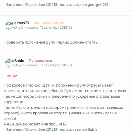
Изменено
13 сентября 2012
13 г
пользователем georgiy1231
Author stats
elmas73
APC-Пользователи
Опубликовано:
13 сентября 2012
13 г
Проверить положение руля - прямо должен стоять.
Author stats
Sable
Пользователи
Опубликовано:
13 сентября 2012
13 г
АВТОР
Про колеса спасибо! Датчик положения руля отрабатывает
отлично, нет никаких колебаний. Руль стоит соответственно нулю.
Так же датчик рысканья и поперечного ускорения отрабатывает
корректно.
Так же было отмечено мастером приемки, что она едет слишком
хорошо) и нету провала на старте. (машина из Москвы вся на
фоксе)
Я еще думаю может она прошита?
Изменено
13 сентября 2012
13 г
пользователем Sable