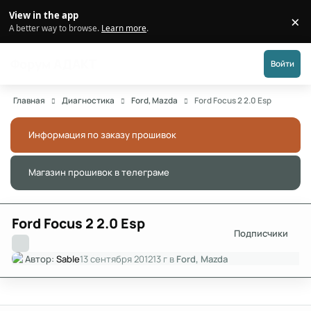
Перейти к публикации
View in the app
×
Di
A better way to browse.
Learn more
.
Форум АДАКТ
Войти
Главная
Диагностика
Ford, Mazda
Ford Focus 2 2.0 Esp
Информация по заказу прошивок
Скры
Магазин прошивок в телеграме
Скры
Ford Focus 2 2.0 Esp
Подписчики
Автор:
Sable
13 сентября 2012
13 г
в
Ford, Mazda