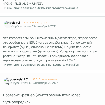
(PCM)_FILENAME = UHFEBV1
Изменено
13 сентября 2012
13 г
пользователем Sable
Author stats
skilful
APC-Пользователи
Опубликовано:
13 сентября 2012
13 г
Что касаестя замирания показаний в даталоггере, скорее всего -
это особенность ESP. Система отрабатывает более важный
приоритет (функционирование системы) и рубит процесс с
меньшим приоритетом (диагностика). Когда моргает лампа при
разгоне мотор "придушивает"? Размерность колес везде
одинакова и соответствует прописанной в РСМ?
Изменено
13 сентября 2012
13 г
пользователем skilful
Author stats
georgiy1231
APC-Пользователи
Опубликовано:
13 сентября 2012
13 г
Проверить размер (износ) резины всех колес.
Чуть опередили.