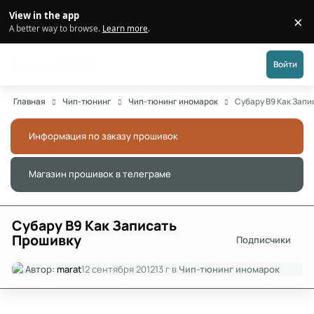
Перейти к публикации
View in the app
×
Di
A better way to browse.
Learn more
.
Форум АДАКТ
Войти
Главная
Чип-тюнинг
Чип-тюнинг иномарок
Субару В9 Как Зап
Информация по заказу прошивок
Скры
Магазин прошивок в телеграме
Скры
Субару В9 Как Записать
Прошивку
Подписчики
Автор:
marat
12 сентября 2012
13 г
в
Чип-тюнинг иномарок