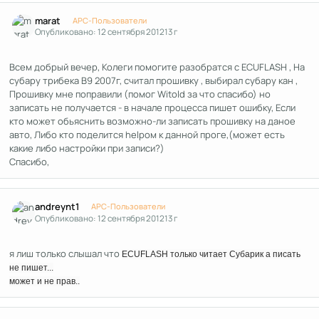
Author stats
marat
APC-Пользователи
Опубликовано:
12 сентября 2012
13 г
Всем добрый вечер, Колеги помогите разобратся с ECUFLASH , На
субару трибека В9 2007г, считал прошивку , выбирал субару кан ,
Прошивку мне поправили (помог Witold за что спасибо) но
записать не получается - в начале процесса пишет ошибку, Если
кто может обьяснить возможно-ли записать прошивку на даное
авто, Либо кто поделится helpом к данной проге,(может есть
какие либо настройки при записи?)
Спасибо,
Author stats
andreynt1
APC-Пользователи
Опубликовано:
12 сентября 2012
13 г
я лиш только слышал что
ECUFLASH только читает Субарик а писать
не пишет...
может и не прав..
Author stats