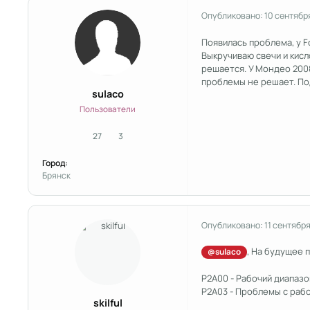
Опубликовано:
10 сентябр
Появилась проблема, у Foc
Выкручиваю свечи и кисл
решается. У Мондео 2008
проблемы не решает. Под
sulaco
Пользователи
27
3
сообщения
Репутация
Город:
Брянск
Опубликовано:
11 сентября
, На будущее 
@sulaco
P2A00 - Рабочий диапазо
P2A03 - Проблемы с рабо
skilful