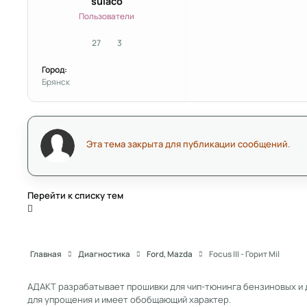
sulaco
Пользователи
27
3
сообщения
Репутация
Город:
Брянск
Эта тема закрыта для публикации сообщений.
Перейти к списку тем
Главная
Диагностика
Ford, Mazda
Focus III - Горит Mil
АДАКТ разрабатывает прошивки для чип-тюнинга бензиновых и 
для упрощения и имеет обобщающий характер.