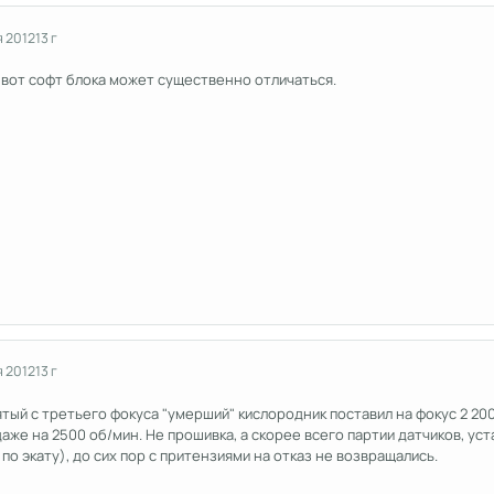
я 2012
13 г
 вот софт блока может существенно отличаться.
я 2012
13 г
тый с третьего фокуса "умерший" кислородник поставил на фокус 2 200
аже на 2500 об/мин. Не прошивка, а скорее всего партии датчиков, уст
о экату), до сих пор с притензиями на отказ не возвращались.