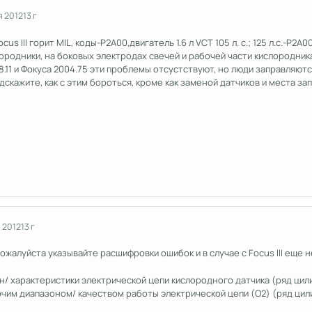
я 2012
13 г
us III горит MIL, коды-P2A00,двигатель 1.6 л VCT 105 л. с.; 125 л.с.-P2A0
ородники, на боковых электродах свечей и рабочей части кислородник
.11 и Фокуса 2004.75 эти проблемы отсустствуют, но люди заправляют
скажите, как с этим бороться, кроме как заменой датчиков и места зап
 2012
13 г
пожалуйста указывайте расшифровки ошибок и в случае с Focus III еще
н/ характеристики электрической цепи кислородного датчика (ряд цил
чим диапазоном/ качеством работы электрической цепи (O2) (ряд цили