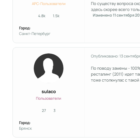
По существу вопроса скор
APC-Пользователи
здесь скорее всего толь
Изменено
11 сентября 20
4.8k
1.5k
сообщения
Репутация
Город:
Санкт-Петербург
Опубликовано:
13 сентябр
По поводу замены - 100%,
ресталинг (2011) идет т
тоже столкнулас с такой
sulaco
Пользователи
27
3
сообщения
Репутация
Город:
Брянск