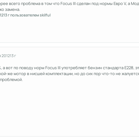
ее всего проблема в том что Focus III сделан под нормы Евро V, а Модео
ко замена.
12
13 г
пользователем skilful
я 2012
13 г
 а вот по поводу норм Focus III употребляет бензин стандарта E228, эт
акой-же мотор в нисшей комплектации, но до сих пор что-то не жалуетс
 проблемой.