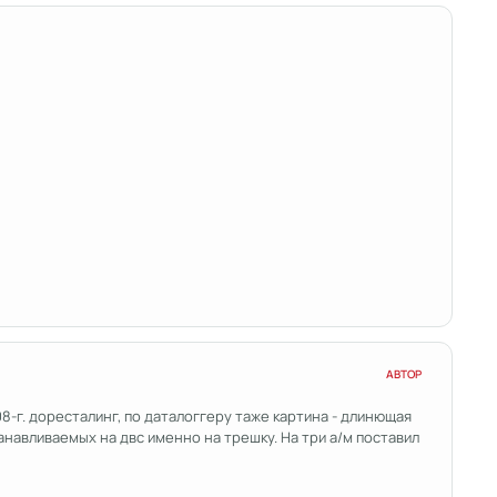
АВТОР
8-г. доресталинг, по даталоггеру таже картина - длинющая
анавливаемых на двс именно на трешку. На три а/м поставил