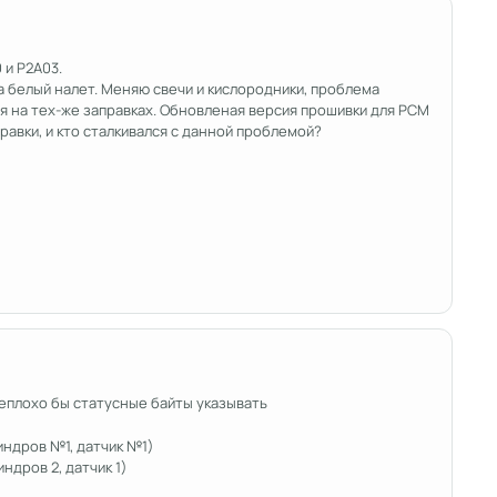
0 и P2A03.
а белый налет. Меняю свечи и кислородники, проблема
ся на тех-же заправках. Обновленая версия прошивки для PCM
равки, и кто сталкивался с данной проблемой?
 неплохо бы статусные байты указывать
индров №1, датчик №1)
ндров 2, датчик 1)