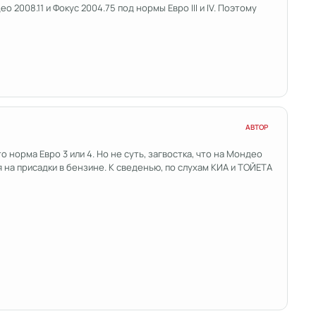
 2008.11 и Фокус 2004.75 под нормы Евро III и IV. Поэтому
АВТОР
о норма Евро 3 или 4. Но не суть, загвостка, что на Мондео
я на присадки в бензине. К сведенью, по слухам КИА и ТОЙЕТА