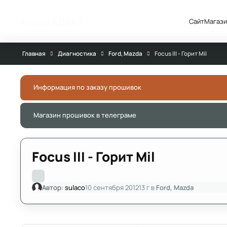
Перейти к публикации
Форум АДАКТ
Сайт
Магази
Главная
Диагностика
Ford, Mazda
Focus III - Горит Mil
Информация по заказу прошивок
Магазин прошивок в телеграме
Focus III - Горит Mil
Автор:
sulaco
10 сентября 2012
13 г
в
Ford, Mazda