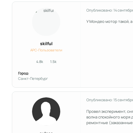
Опубликовано:
14 сентябр
У Мондео мотор такой, а
skilful
APC-Пользователи
4.8k
1.5k
сообщения
Репутация
Город:
Санкт-Петербург
Опубликовано:
15 сентябр
Провел эксперимент, сня
волна спокойного моря д
ремонтные (заказанные п