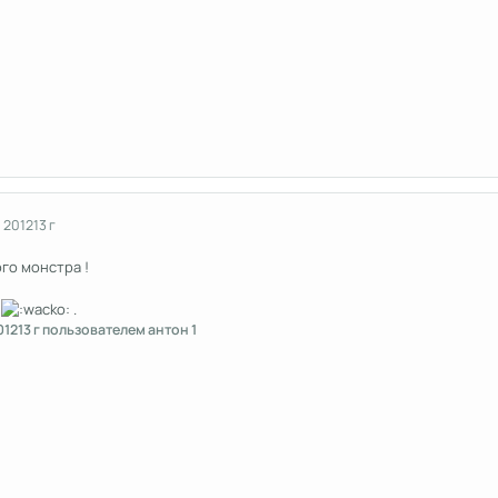
 2012
13 г
го монстра !
л
.
012
13 г
пользователем антон 1