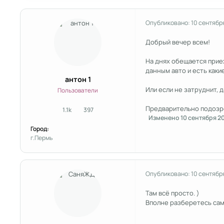
Опубликовано:
10 сентябр
Добрый вечер всем!
На днях обещается приех
данным авто и есть каки
антон 1
Или если не затруднит, д
Пользователи
Предварительно подозре
1.1k
397
сообщения
Репутация
Изменено
10 сентября 2
Город:
г.Пермь
Опубликовано:
10 сентябр
Там всё просто. )
Вполне разберетесь сам