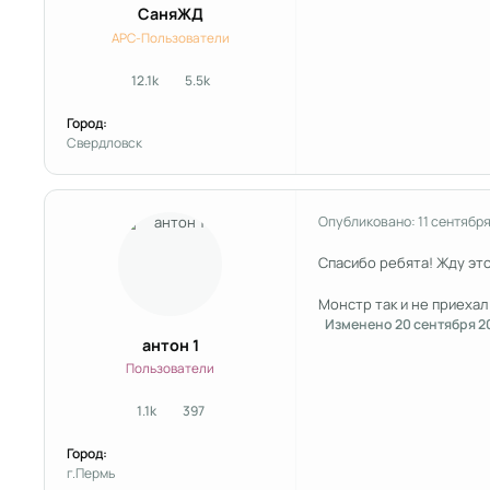
СаняЖД
APC-Пользователи
12.1k
5.5k
сообщения
Репутация
Город:
Свердловск
Опубликовано:
11 сентября
Спасибо ребята! Жду это
Монстр так и не приеха
Изменено
20 сентября 2
антон 1
Пользователи
1.1k
397
сообщения
Репутация
Город:
г.Пермь