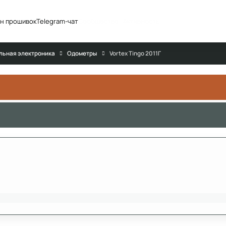
н прошивок
Telegram-чат
Сообщество
Активность
льная электроника
Одометры
Vortex Tingo 2011Г