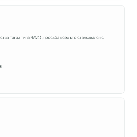
тва Тагаз типа RAV4) ,просьба всех кто сталкивался с
6.