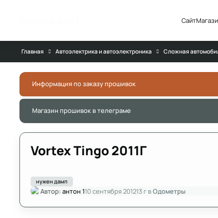
Перейти к публикации
Форум АДАКТ
Сайт
Магази
Главная
Автоэлектрика и автоэлектроника
Сложная автомоби
Информация по заказу прошивок
Магазин прошивок в телеграме
Vortex Tingo 2011Г
нужен дамп
Автор:
антон 1
10 сентября 2012
13 г
в
Одометры