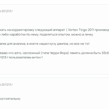
я 2012
13 г
ать на корректировку следующий аппарат ( Vortex Tingo 2011 производс
е либо наработки по нему, поделиться опытом, можно в личку.
апик для анализа, в инете нашел кучу дампов, но все не то!
ваю что алго, несложный (типа Черри Фора) память должна быть 93с6
012
13 г
пользователем антон 1
я 2012
13 г
остоятельно.