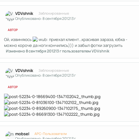
Author stats
VDVshnik
Заблокированные
Опубликовано:
8 сентября 2012
13 г
АВТОР
Ой, извиняюсь
приехал клиент...красивая зараза, юбка -
можно короче да ноги кончились))) и забыл фотки загрузить
Изменено
8 сентября 2012
13 г
пользователем VDVshnik
Author stats
VDVshnik
Заблокированные
Опубликовано:
8 сентября 2012
13 г
АВТОР
Author stats
mobsel
APC-Пользователи
Опубликовано:
8 сентября 2012
13 г