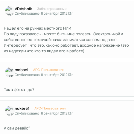
Author stats
VDVshnik
Заблокированные
Опубликовано:
8 сентября 2012
13 г
Нашел его на руинах местного НИИ
По виду показалось - может быть мне полезен. Электроникой и
собственно ее техникой начал заниматься совсем недавно.
Интересует : что это, как оно работает, входное напряжение (это
из надежды что кто то видел его в работе)
Author stats
mobsel
APC-Пользователи
Опубликовано:
8 сентября 2012
13 г
Так а фотка где?
Author stats
nuker61
APC-Пользователи
Опубликовано:
8 сентября 2012
13 г
А сам девайс?