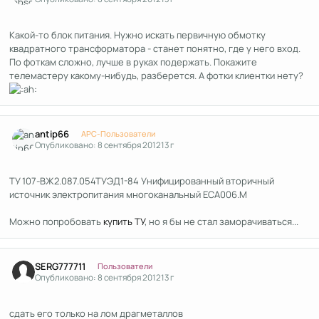
Какой-то блок питания. Нужно искать первичную обмотку
квадратного трансформатора - станет понятно, где у него вход.
По фоткам сложно, лучше в руках подержать. Покажите
телемастеру какому-нибудь, разберется. А фотки клиентки нету?
Author stats
antip66
APC-Пользователи
Опубликовано:
8 сентября 2012
13 г
ТУ 107-ВЖ2.087.054ТУЭД1-84 Унифицированный вторичный
источник электропитания многоканальный ЕСА006.М
Можно попробовать
купить ТУ
, но я бы не стал заморачиваться...
Author stats
SERG777711
Пользователи
Опубликовано:
8 сентября 2012
13 г
сдать его только на лом драгметаллов