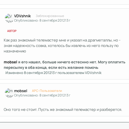
Author stats
VDVshnik
Заблокированные
Опубликовано:
8 сентября 2012
13 г
АВТОР
Как раз знакомый телемастер мне и указал на драгметаллы, но -
зная надежность совка, хотелось бы извлечь из него пользу по
назначению
mobsel
я его нашел, больше ничего естеснно нет. Могу оплатить
пересылку в оба конца, если есть желание помочь
Изменено
8 сентября 2012
13 г
пользователем VDVshnik
Author stats
mobsel
APC-Пользователи
Опубликовано:
8 сентября 2012
13 г
Оно того не стоит. Пусть же знакомый телемастер и разберется.