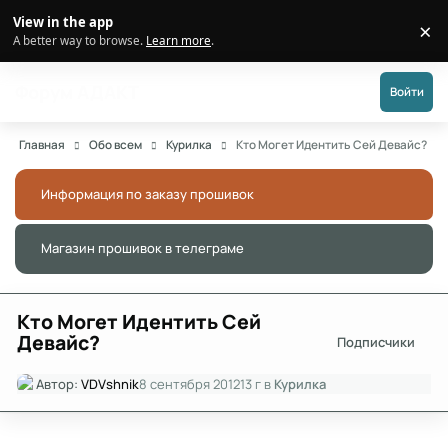
Перейти к публикации
View in the app
×
Di
A better way to browse.
Learn more
.
Форум АДАКТ
Войти
Главная
Обо всем
Курилка
Кто Могет Идентить Сей Девайс?
Информация по заказу прошивок
Скры
Магазин прошивок в телеграме
Скры
Кто Могет Идентить Сей
Девайс?
Подписчики
Автор:
VDVshnik
8 сентября 2012
13 г
в
Курилка