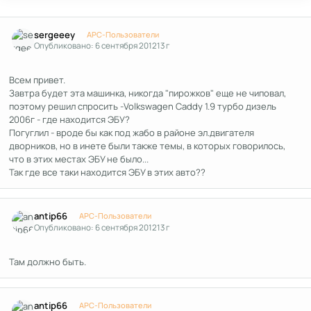
Author stats
sergeeey
APC-Пользователи
Опубликовано:
6 сентября 2012
13 г
Всем привет.
Завтра будет эта машинка, никогда "пирожков" еще не чиповал,
поэтому решил спросить -Volkswagen Caddy 1.9 турбо дизель
2006г - где находится ЭБУ?
Погуглил - вроде бы как под жабо в районе эл.двигателя
дворников, но в инете были также темы, в которых говорилось,
что в этих местах ЭБУ не было...
Так где все таки находится ЭБУ в этих авто??
Author stats
antip66
APC-Пользователи
Опубликовано:
6 сентября 2012
13 г
Там должно быть.
Author stats
antip66
APC-Пользователи