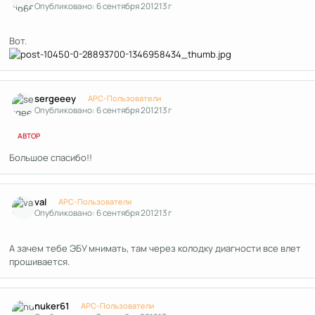
Опубликовано:
6 сентября 2012
13 г
Вот.
Author stats
sergeeey
APC-Пользователи
Опубликовано:
6 сентября 2012
13 г
АВТОР
Большое спасибо!!
Author stats
val
APC-Пользователи
Опубликовано:
6 сентября 2012
13 г
А зачем тебе ЭБУ мнимать, там через колодку диагности все влет
прошивается.
Author stats
nuker61
APC-Пользователи