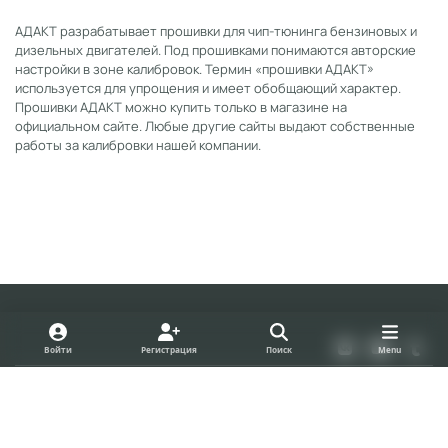
АДАКТ разрабатывает прошивки для чип-тюнинга бензиновых и
дизельных двигателей. Под прошивками понимаются авторские
настройки в зоне калибровок. Термин «прошивки АДАКТ»
используется для упрощения и имеет обобщающий характер.
Прошивки АДАКТ можно купить только в магазине на
официальном сайте. Любые другие сайты выдают собственные
работы за калибровки нашей компании.
Light Mode
Dark Mode
System Preference
v
y
t
Войти
Регистрация
Поиск
Menu
k
o
u
Политика конфиденциальности
Cookies
u
m
forum.adact.ru
Powered by
Invision Community
t
b
u
l