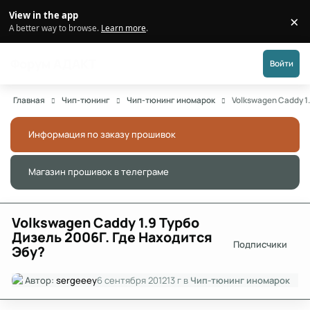
Перейти к публикации
View in the app
×
Di
A better way to browse.
Learn more
.
Форум АДАКТ
Войти
Главная
Чип-тюнинг
Чип-тюнинг иномарок
Volkswagen Caddy 1
Информация по заказу прошивок
Скры
Магазин прошивок в телеграме
Скры
Volkswagen Caddy 1.9 Турбо
Дизель 2006Г. Где Находится
Подписчики
Эбу?
Автор:
sergeeey
6 сентября 2012
13 г
в
Чип-тюнинг иномарок