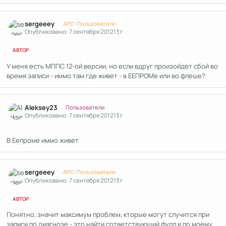
Author stats
sergeeey
APC-Пользователи
Опубликовано:
7 сентября 2012
13 г
АВТОР
У меня есть МППС 12-ой версии, но если вдруг произойдет сбой во
время записи - иммо там где живет - в ЕЕПРОМе или во флеше?
Author stats
Aleksey23
Пользователи
Опубликовано:
7 сентября 2012
13 г
В Еепроме иммо живет
Author stats
sergeeey
APC-Пользователи
Опубликовано:
7 сентября 2012
13 г
АВТОР
Понятно, значит максимум проблем, кторые могут случится при
записи по диагнозе - это найти сответствующий фулл и по моему