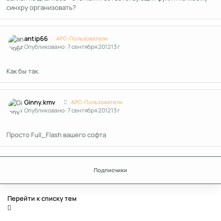
синхру организовать?
Author stats
antip66
APC-Пользователи
Опубликовано:
7 сентября 2012
13 г
Как бы так.
Author stats
Ginny.kmv
APC-Пользователи
Опубликовано:
7 сентября 2012
13 г
Просто Full_Flash вашего софта
Подписчики
Перейти к списку тем