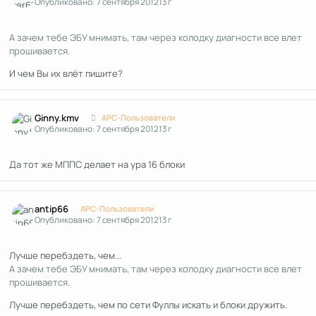
Опубликовано:
7 сентября 2012
13 г
А зачем тебе ЭБУ мнимать, там через колодку диагности все влет
прошивается.
И чем Вы их влёт пишите?
Author stats
Ginny.kmv
APC-Пользователи
Опубликовано:
7 сентября 2012
13 г
Да тот же МППС делает на ура 16 блоки
Author stats
antip66
APC-Пользователи
Опубликовано:
7 сентября 2012
13 г
Лучше перебздеть, чем...
А зачем тебе ЭБУ мнимать, там через колодку диагности все влет
прошивается.
Лучше перебздеть, чем по сети Фуллы искать и блоки дружить.