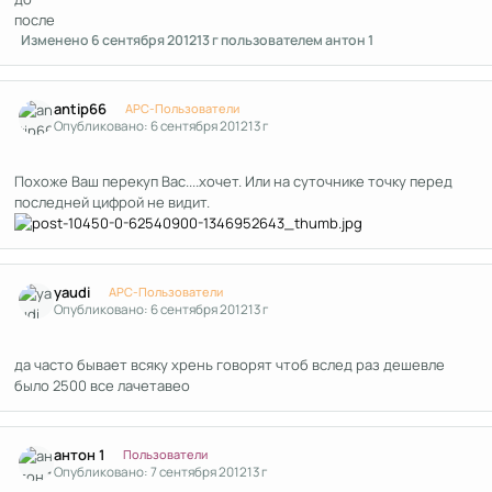
после
Изменено
6 сентября 2012
13 г
пользователем антон 1
Author stats
antip66
APC-Пользователи
Опубликовано:
6 сентября 2012
13 г
Похоже Ваш перекуп Вас....хочет. Или на суточнике точку перед
последней цифрой не видит.
Author stats
yaudi
APC-Пользователи
Опубликовано:
6 сентября 2012
13 г
да часто бывает всяку хрень говорят чтоб вслед раз дешевле
было 2500 все лачетавео
Author stats
антон 1
Пользователи
Опубликовано:
7 сентября 2012
13 г