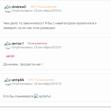
Author stats
AndrewC
APC-Пользователи
Опубликовано:
23 сентября 2012
13 г
Чем дело то закончилось? Я бы с навигатором прокатился и
замерял, ну их нах этих разводил
Author stats
антон 1
Пользователи
Опубликовано:
23 сентября 2012
13 г
АВТОР
Да ничем , продал он ее !
Author stats
antip66
APC-Пользователи
Опубликовано:
23 сентября 2012
13 г
Кто бы сомневался