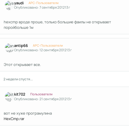
yaudi
APC-Пользователи
Опубликовано:
7 сентября 2012
13 г
hexcmp вроде проше, только большие фаилы не открывает
поройбольше 1м
Author stats
antip66
APC-Пользователи
Опубликовано:
12 сентября 2012
13 г
Этот открывает все.
2 недели спустя...
Author stats
kit702
Пользователи
Опубликовано:
21 сентября 2012
13 г
вот не хуже програмулина
HexCmp.rar