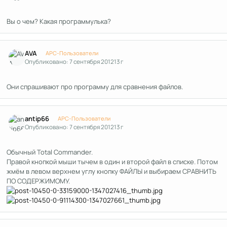
Вы о чем? Какая программулька?
Author stats
AVA
APC-Пользователи
Опубликовано:
7 сентября 2012
13 г
Они спрашивают про программу для сравнения файлов.
Author stats
antip66
APC-Пользователи
Опубликовано:
7 сентября 2012
13 г
Обычный Total Commander.
Правой кнопкой мыши тычем в один и второй файл в списке. Потом
жмём в левом верхнем углу кнопку ФАЙЛЫ и выбираем СРАВНИТЬ
ПО СОДЕРЖИМОМУ.
Author stats