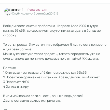
Author stats
антон 1
Пользователи
Опубликовано:
6 сентября 2012
13 г
Вобщем после смотки пробега на Шевроле Авео 2007 внутри
память 93lc56 , со слов клиента суточник стал врать в большую
сторону.
То есть проехал 3 км суточник отображает 5 км , то есть примерно
в два раза больше.
Машину клиент уже успел продать , так что переделать уже не
смогу, панель до меня уже делалась но с отпайкой ЖК экрана.
По теме
1 Считывал и записывал в 16 битном режиме как 93lc56
2 Побайтное сравнение считанных 3 раза дампов , ошибок нет
3 Пересчет NYO4
4 Запись в микру
В чем мой прокол если он есть, раньше ведь делал?
Дампы оставил в архиве их прилагаю.
до