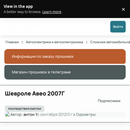
Перейти к публикации
View in the app
×
Di
A better way to browse.
Learn more
.
Форум АДАКТ
Войти
Главная
Автоэлектрика и автоэлектроника
Сложная автомобильна
Информация по заказу прошивок
Скры
Магазин прошивок в телеграме
Скры
Шевроле Авео 2007Г
Подписчики
последствия смотки
Автор:
антон 1
6 сентября 2012
13 г
в
Одометры