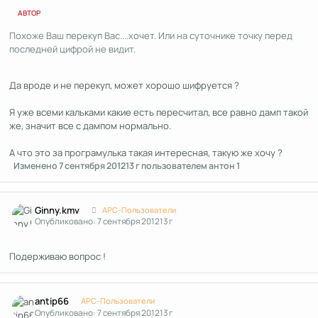
АВТОР
Похоже Ваш перекуп Вас....хочет. Или на суточнике точку перед
последней цифрой не видит.
Да вроде и не перекуп, может хорошо шифруется ?
Я уже всеми кальками какие есть пересчитал, все равно дамп такой
же, значит все с дампом нормально.
А что это за програмулька такая интересная, такую же хочу ?
Изменено
7 сентября 2012
13 г
пользователем антон 1
Author stats
Ginny.kmv
APC-Пользователи
Опубликовано:
7 сентября 2012
13 г
Подерживаю вопрос !
Author stats
antip66
APC-Пользователи
Опубликовано:
7 сентября 2012
13 г