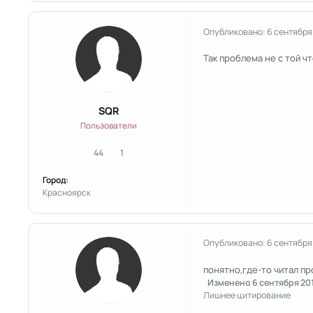
Опубликовано:
6 сентября
Так проблема не с той чт
SQR
Пользователи
44
1
сообщения
Репутация
Город:
Красноярск
Опубликовано:
6 сентября
понятно,где-то читал пр
Изменено
6 сентября 20
Лишнее цитирование