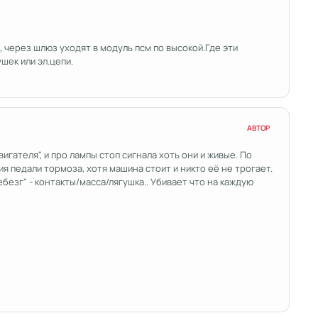
, через шлюз уходят в модуль псм по высокой.Где эти
шек или эл.цепи.
АВТОР
гателя", и про лампы стоп сигнала хоть они и живые. По
 педали тормоза, хотя машина стоит и никто её не трогает.
ебезг" - контакты/масса/лягушка.. Убивает что на каждую