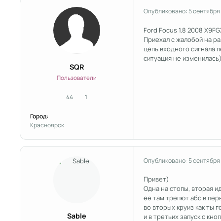
Опубликовано:
5 сентября
Ford Focus 1.8 2008 X9F
Приехал с жалобой на ра
цепь входного сигнала 
ситуация не изменилась).
SQR
Пользователи
44
1
сообщения
Репутация
Город:
Красноярск
Опубликовано:
5 сентября
Привет)
Одна на стопы, вторая и
ее там трепют абс в пе
во вторых круиз как ты 
Sable
и в третьих запуск с кноп