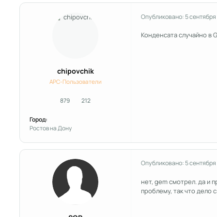
Опубликовано:
5 сентября
Конденсата случайно в 
chipovchik
APC-Пользователи
879
212
сообщения
Репутация
Город:
Ростов на Дону
Опубликовано:
5 сентября
нет, gem смотрел. да и 
проблему, так что дело 