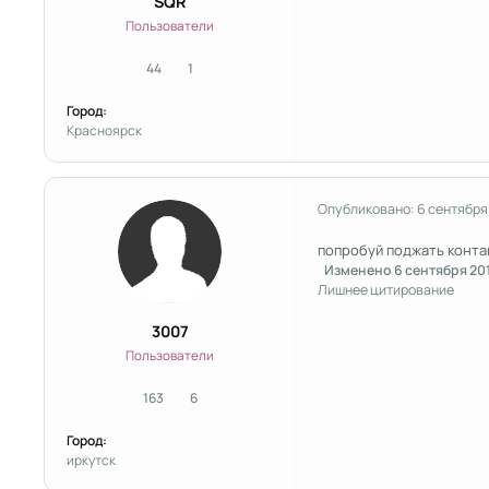
SQR
Пользователи
44
1
сообщения
Репутация
Город:
Красноярск
Опубликовано:
6 сентября
попробуй поджать конта
Изменено
6 сентября 20
Лишнее цитирование
3007
Пользователи
163
6
сообщения
Репутация
Город:
иркутск