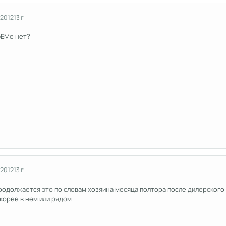
 2012
13 г
GEMе нет?
 2012
13 г
продолжается это по словам хозяина месяца полтора после дилерского
скорее в нем или рядом