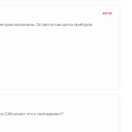
АВТОР
и лягушка исключены. Остается сам щиток приборов
про CAN.может это и твой вариант?