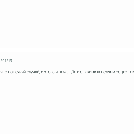
 2012
13 г
но на всякий случай, с этого и начал. Да и с такими панелями редко та