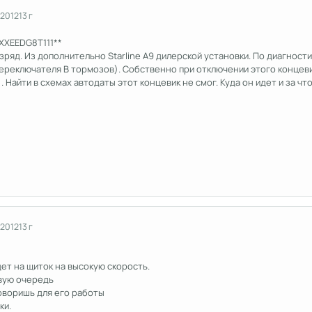
 2012
13 г
GXXEEDG8T111**
зряд. Из дополнительно Starline A9 дилерской установки. По диагност
переключателя В тормозов). Собственно при отключении этого концеви
 Найти в схемах автодаты этот концевик не смог. Куда он идет и за что
 2012
13 г
дет на щиток на высокую скорость.
рвую очередь
говоришь для его работы
ки.