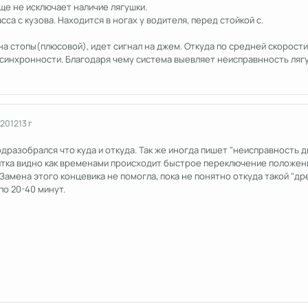
ще не исключает наличие лягушки.
сса с кузова. Находится в ногах у водителя, перед стойкой с.
 на стопы(плюсовой), идет сигнал на джем. Откуда по средней скорости
синхронности. Благодаря чему система выевляет неисправнность лягу
 2012
13 г
дразобрался что куда и откуда. Так же иногда пишет "неисправность дви
итка видно как временами происходит быстрое переключение положения
 Замена этого концевика не помогла, пока не понятно откуда такой "др
о 20-40 минут.