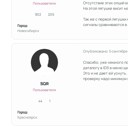
Отсутствие этих опций е
Пользователи
На этой лягушке висит ма
902
205
сообщения
Репутация
Так же с первой лягушки
сигналы сравниваются в 
Город:
Новосибирск
Опубликовано:
5 сентября
Спасибо, уже немного по
даталогу в IDS в меню щ
Это и не дает ей уснуть.
проверку надо минимум п
SQR
Пользователи
44
1
сообщения
Репутация
Город:
Красноярск