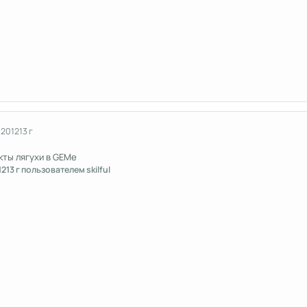
 2012
13 г
кты лягухи в GEMe
12
13 г
пользователем skilful