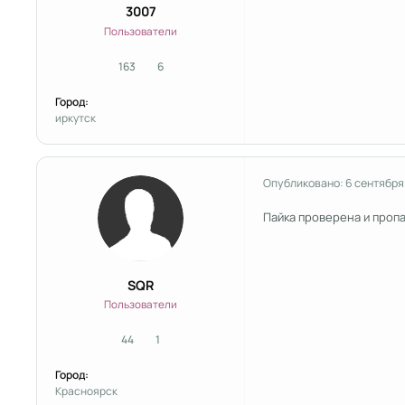
3007
Пользователи
163
6
сообщения
Репутация
Город:
иркутск
Опубликовано:
6 сентября
Пайка проверена и пропая
SQR
Пользователи
44
1
сообщения
Репутация
Город:
Красноярск