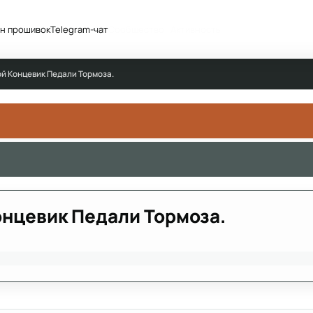
н прошивок
Telegram-чат
Сообщество
Активность
рой Концевик Педали Тормоза.
Концевик Педали Тормоза.