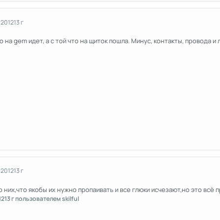
 2012
13 г
о на gem идет, а с той что на щиток пошла. Минус, контакты, провода 
 2012
13 г
о них,что якобы их нужно пропаивать и все глюки исчезают,но это всё 
12
13 г
пользователем skilful