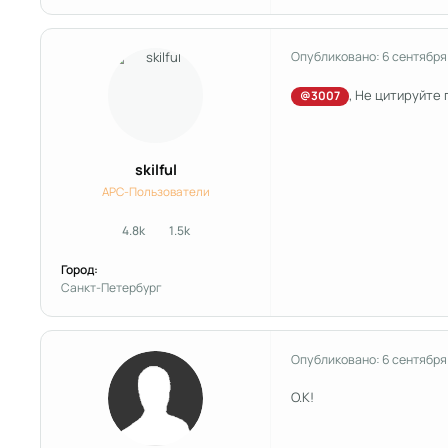
Опубликовано:
6 сентября
, Не цитируйте
@3007
skilful
APC-Пользователи
4.8k
1.5k
сообщения
Репутация
Город:
Санкт-Петербург
Опубликовано:
6 сентября
О.К!