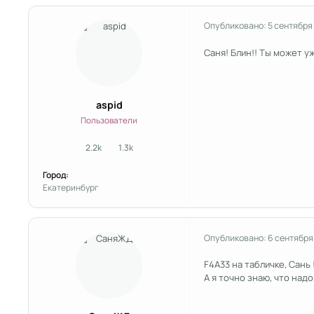
Опубликовано:
5 сентября
Саня! Блин!! Ты может у
aspid
Пользователи
2.2k
1.3k
сообщения
Репутация
Город:
Екатеринбург
Опубликовано:
6 сентября
F4A33 на табличке, Сань 
А я точно знаю, что над