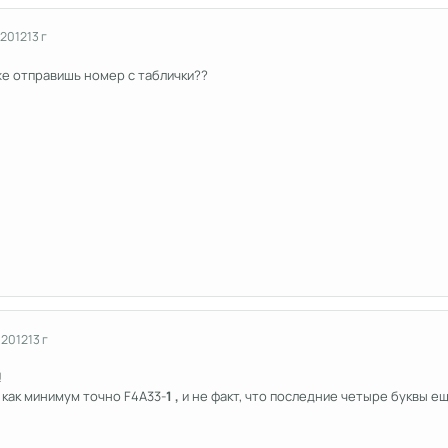
 2012
13 г
же отправишь номер с таблички??
 2012
13 г
!
о как минимум точно F4A33-
1 ,
и не факт, что последние четыре буквы е