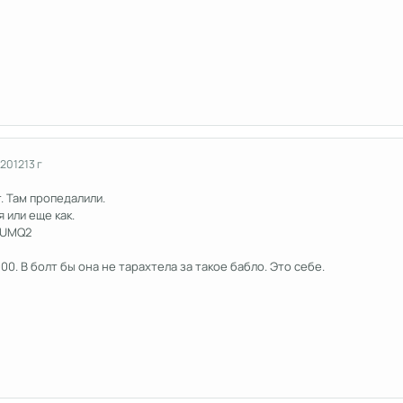
 2012
13 г
. Там пропедалили.
 или еще как.
1-UMQ2
00. В болт бы она не тарахтела за такое бабло. Это себе.