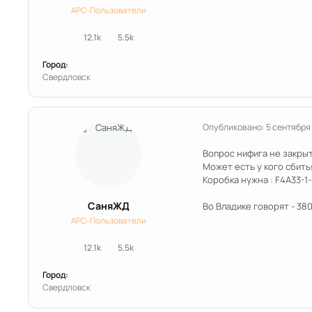
APC-Пользователи
12.1k
5.5k
сообщения
Репутация
Город:
Свердловск
Опубликовано:
5 сентября
Вопрос нифига не закрыт
Может есть у кого сбитья
Коробка нужна : F4A33-
СаняЖД
Во Владике говорят - 380
APC-Пользователи
12.1k
5.5k
сообщения
Репутация
Город:
Свердловск