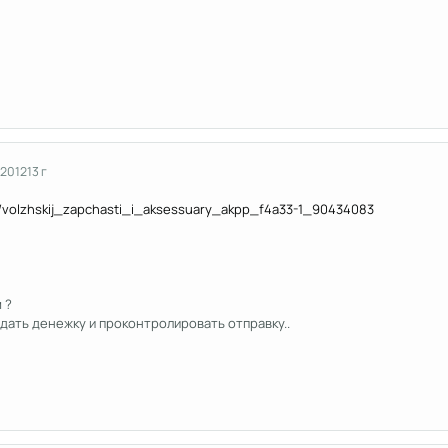
 2012
13 г
ms/volzhskij_zapchasti_i_aksessuary_akpp_f4a33-1_90434083
 ?
дать денежку и проконтролировать отправку..