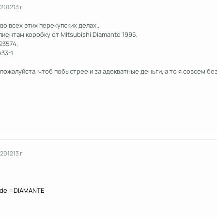
 2012
13 г
во всех этих перекупских делах..
лиентам коробку от Mitsubishi Diamante 1995,
23574,
A33-1
пожалуйста, чтоб побыстрее и за адекватные деньги, а то я совсем без
 2012
13 г
model=DIAMANTE