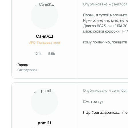
Опубликовано:
4 сентября
Парни, я тупой маленько 
Нужно, именно мне, не к
Двигло 6G73, вин F13A-30
маркировка коробки : F4
СаняЖД
кому привычно, поищите 
APC-Пользователи
12.1k
5.5k
сообщения
Репутация
Город:
Свердловск
Опубликовано:
4 сентября
Смотри тут
http://parts.japanca..._
pnml11