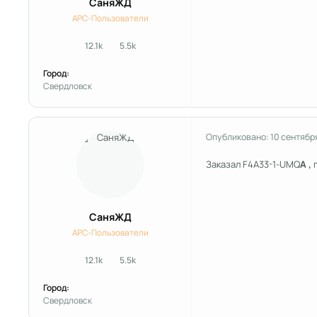
СаняЖД
APC-Пользователи
12.1k
5.5k
сообщения
Репутация
Город:
Свердловск
Опубликовано:
10 сентябр
Заказал F4A33-1-UMQ
A ,
СаняЖД
APC-Пользователи
12.1k
5.5k
сообщения
Репутация
Город:
Свердловск