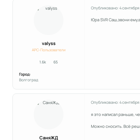
Опубликовано:
4 сентября
Юра SVR Саш,звони ему,в
valyss
APC-Пользователи
1.6k
65
сообщения
Репутация
Город:
Волгоград
Опубликовано:
4 сентября
я это написал раньше, че
Можно сносить. Всё реш
СаняЖД