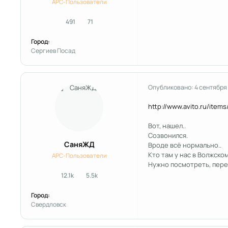
APC-Пользователи
491
71
сообщения
Репутация
Город:
Сергиев Посад
Опубликовано:
4 сентября
http://www.avito.ru/ite
Вот, нашел..
Созвонился.
СаняЖД
Вроде всё нормально..
Кто там у нас в Волжском
APC-Пользователи
Нужно посмотреть, пере
12.1k
5.5k
сообщения
Репутация
Город:
Свердловск