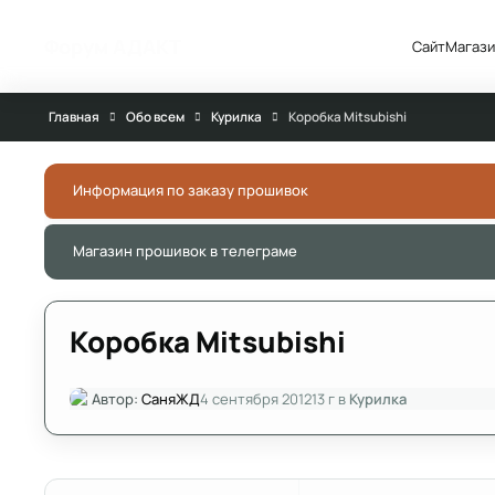
Перейти к публикации
Форум АДАКТ
Сайт
Магази
Главная
Обо всем
Курилка
Коробка Mitsubishi
Информация по заказу прошивок
Магазин прошивок в телеграме
Коробка Mitsubishi
Автор:
СаняЖД
4 сентября 2012
13 г
в
Курилка