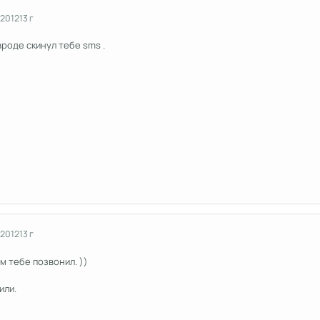
 2012
13 г
роде скинул тебе sms .
 2012
13 г
м тебе позвонил. ))
или.