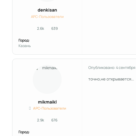
denkisan
APC-Пользователи
2.6k
639
сообщения
Репутация
Город:
Kазань
Опубликовано:
4 сентября
точно,не открывается...
mikmaikl
APC-Пользователи
2.9k
676
сообщения
Репутация
Город: