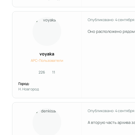
Опубликовано:
4 сентября
Оно расположено рядом 
voyaka
APC-Пользователи
226
11
сообщения
Репутация
Город:
Н. Новгород
Опубликовано:
4 сентября
А вторую часть архива з