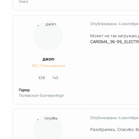
Омск
Опубликовано:
4 сентября
Может не так загружаю,
CARISMA_96-99_ELECTRIC
джоn
APC-Пользователи
638
145
сообщения
Репутация
Город:
Полевской-Екатеринбург
Опубликовано:
4 сентября
Разобрались. Спасибо. В