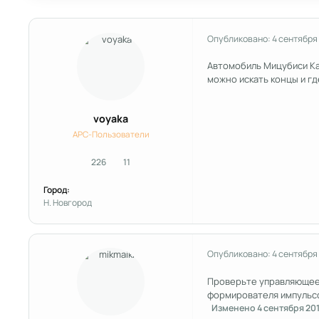
Опубликовано:
4 сентября
Автомобиль Мицубиси Кар
можно искать концы и гд
voyaka
APC-Пользователи
226
11
сообщения
Репутация
Город:
Н. Новгород
Опубликовано:
4 сентября
Проверьте управляющее
формирователя импульсо
Изменено
4 сентября 20