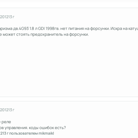
 2012
13 г
изма дв.4G93 1.8 л GDI 1998гв. нет питания на форсунки. Искра на кат
е может стоять предохранитель на форсунки.
 2012
13 г
 реле
в управления. коды ошибок есть?
12
13 г
пользователем mikmaikl