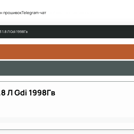
н прошивок
Telegram-чат
Сообщество
Активность
1.8 Л Gdi 1998Гв
8 Л Gdi 1998Гв