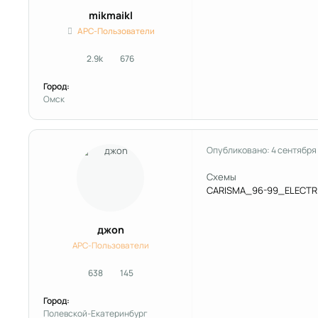
mikmaikl
APC-Пользователи
2.9k
676
сообщения
Репутация
Город:
Омск
Опубликовано:
4 сентября
Cхемы
CARISMA_96-99_ELECTRIC
джоn
APC-Пользователи
638
145
сообщения
Репутация
Город:
Полевской-Екатеринбург