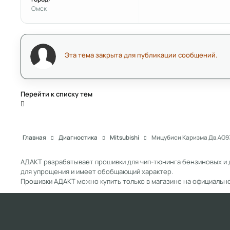
Омск
Эта тема закрыта для публикации сообщений.
Перейти к списку тем
Главная
Диагностика
Mitsubishi
Мицубиси Каризма Дв.4G93 
АДАКТ разрабатывает прошивки для чип-тюнинга бензиновых и 
для упрощения и имеет обобщающий характер.
Прошивки АДАКТ можно купить только в магазине на официальн
Light Mode
Dark Mode
System Preference