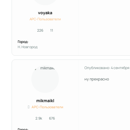
voyaka
APC-Пользователи
226
11
сообщения
Репутация
Город:
Н. Новгород
Опубликовано:
4 сентября
ну прекрасно
mikmaikl
APC-Пользователи
2.9k
676
сообщения
Репутация
Город: