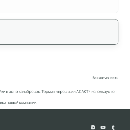
Вся активность
ки в зоне калибровок. Термин «прошивки АДАКТ» используется
вки нашей компании.
v
y
t