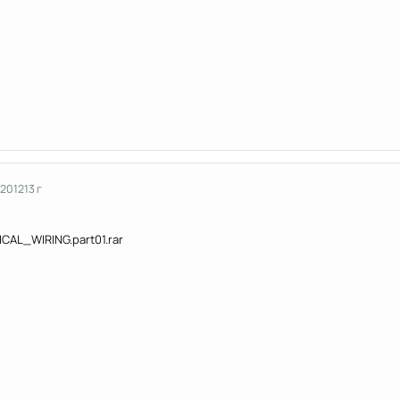
 2012
13 г
AL_WIRING.part01.rar