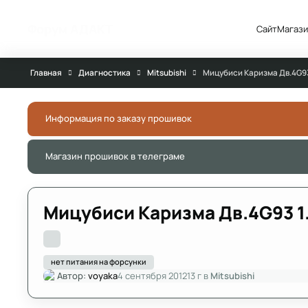
Перейти к публикации
Форум АДАКТ
Сайт
Магази
Главная
Диагностика
Mitsubishi
Мицубиси Каризма Дв.4G93 
Информация по заказу прошивок
Магазин прошивок в телеграме
Мицубиси Каризма Дв.4G93 1.
нет питания на форсунки
Автор:
voyaka
4 сентября 2012
13 г
в
Mitsubishi