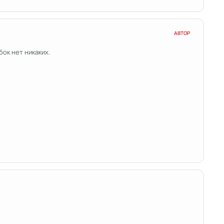
АВТОР
ок нет никаких.