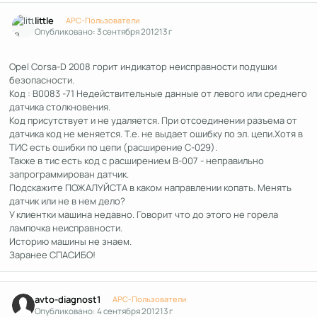
Author stats
little
APC-Пользователи
Опубликовано:
3 сентября 2012
13 г
Opel Corsa-D 2008 горит индикатор неисправности подушки
безопасности.
Код : B0083 -71 Недействительные данные от левого или среднего
датчика столкновения.
Код присутствует и не удаляется. При отсоединении разъема от
датчика код не меняется. Т.е. не выдает ошибку по эл. цепи.Хотя в
ТИС есть ошибки по цепи (расширение С-029).
Также в тис есть код с расширением В-007 - неправильно
запрограммирован датчик.
Подскажите ПОЖАЛУЙСТА в каком направлении копать. Менять
датчик или не в нем дело?
У клиентки машина недавно. Говорит что до этого не горела
лампочка неисправности.
Историю машины не знаем.
Заранее СПАСИБО!
Author stats
avto-diagnost1
APC-Пользователи
Опубликовано:
4 сентября 2012
13 г