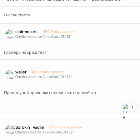
1 месяц спустя...
Author stats
sibirmotors
APC-Пользователи
Опубликовано:
7 ноября 2012
13 г
проверь на краш тест
Author stats
waller
APC-Пользователи
Опубликовано:
7 ноября 2012
13 г
Процедурой проверки поделитесь пожалуйста.
1
Author stats
Sorokin_Vadim
APC-Пользователи
Опубликовано:
12 ноября 2012
13 г