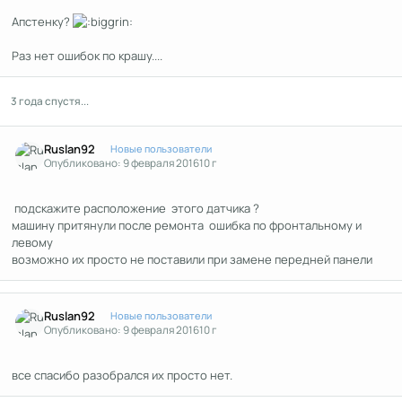
Апстенку?
Раз нет ошибок по крашу....
3 года спустя...
Author stats
Ruslan92
Новые пользователи
Опубликовано:
9 февраля 2016
10 г
подскажите расположение этого датчика ?
машину притянули после ремонта ошибка по фронтальному и
левому
возможно их просто не поставили при замене передней панели
Author stats
Ruslan92
Новые пользователи
Опубликовано:
9 февраля 2016
10 г
все спасибо разобрался их просто нет.