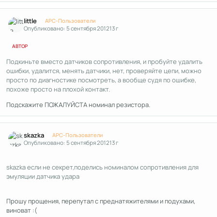
Author stats
little
APC-Пользователи
Опубликовано:
5 сентября 2012
13 г
АВТОР
Подкиньте вместо датчиков сопротивления, и пробуйте удалить
ошибки, удалится, менять датчики, нет, проверяйте цепи, можно
просто по диагностике посмотреть, а вообще судя по ошибке,
похоже просто на плохой контакт.
Подскажите ПОЖАЛУЙСТА номинал резистора.
Author stats
skazka
APC-Пользователи
Опубликовано:
5 сентября 2012
13 г
skazka если не секрет,поделись номиналом сопротивления для
эмуляции датчика удара
Прошу прощения, перепутал с преднатяжителями и подухами,
виноват :(