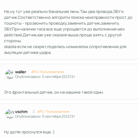
Не,ну тут уже реально банальная лень.Там два провода,ЭБУ и
датчик.Соответственно алгоритм поиска неисправности прост до
тошноты - прозвонить проводку,заменить датчик,заменить
ЭБУ.При наличии тиса все еще упрощается до выполнения мех
действий.Датчик,как уже сказали выше,проще взять с другой
стороны.
skazka если не секрет,поделись номиналом сопротивления для
эмуляции датчика удара.
Author stats
waller
APC-Пользователи
Опубликовано:
5 сентября 2012
13 г
Это фронтальный датчик, он на машине такой один.
Author stats
vschm
APC-Пользователи
Опубликовано:
5 сентября 2012
13 г
Ну да.Не проснулся еще.:)