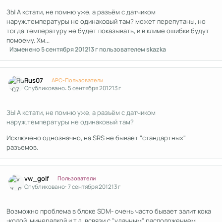
ЗЫ А кстати, не помню уже, а разъём с датчиком
наруж.температуры не одинаковый там? может перепутаны, но
тогда температуру не будет показывать, и в климе ошибки будут
помоему. Хм...
Изменено
5 сентября 2012
13 г
пользователем skazka
Author stats
Rus07
APC-Пользователи
Опубликовано:
5 сентября 2012
13 г
ЗЫ А кстати, не помню уже, а разъём с датчиком
наруж.температуры не одинаковый там?
Исключено однозначно, на SRS не бывает "стандартных"
разъемов.
Author stats
vw_golf
Пользователи
Опубликовано:
7 сентября 2012
13 г
Возможно проблема в блоке SDM- очень часто бывает залит кока
-колой, минералкой и т.д. всвязи с "удачным" расположением.