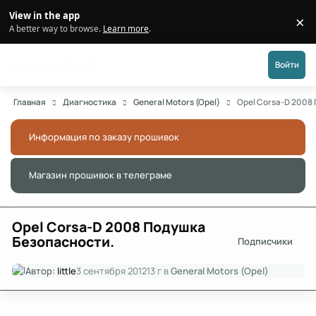
Перейти к публикации
View in the app
×
Di
A better way to browse.
Learn more
.
Форум АДАКТ
Войти
Главная
Диагностика
General Motors (Opel)
Opel Corsa-D 2008
Информация по заказу прошивок
Скры
Магазин прошивок в телеграме
Скры
Opel Corsa-D 2008 Подушка
Безопасности.
Подписчики
Автор:
little
3 сентября 2012
13 г
в
General Motors (Opel)