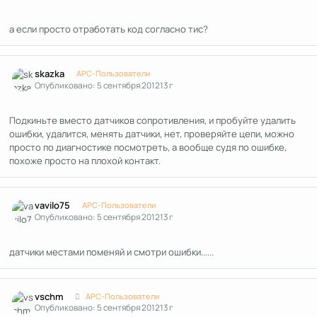
а если просто отработать код согласно тис?
Author stats
skazka
APC-Пользователи
Опубликовано:
5 сентября 2012
13 г
Подкиньте вместо датчиков сопротивления, и пробуйте удалить
ошибки, удалится, менять датчики, нет, проверяйте цепи, можно
просто по диагностике посмотреть, а вообще судя по ошибке,
похоже просто на плохой контакт.
Author stats
vavilo75
APC-Пользователи
Опубликовано:
5 сентября 2012
13 г
датчики местами поменяй и смотри ошибки......
Author stats
vschm
APC-Пользователи
Опубликовано:
5 сентября 2012
13 г