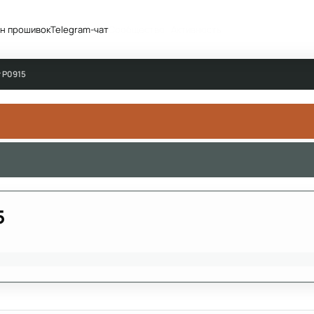
н прошивок
Telegram-чат
Сообщество
Активность
т Р0915
5