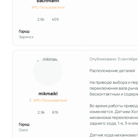
bachmann
APC-Пользователи
2.6k
409
сообщения
Репутация
Город:
Заринск
Опубликовано:
3 сентября
Расположение деталей
На приводе выбора и пе
переключения вала рычаг
mikmaikl
бесконтактным и содерж
APC-Пользователи
Во время работы привод
изменяется. Датчики Хо
2.9k
676
сообщения
Репутация
механизма переключения
заднего хода, 1-я, 3-я или 
Город:
Омск
Датчик хода механизма 