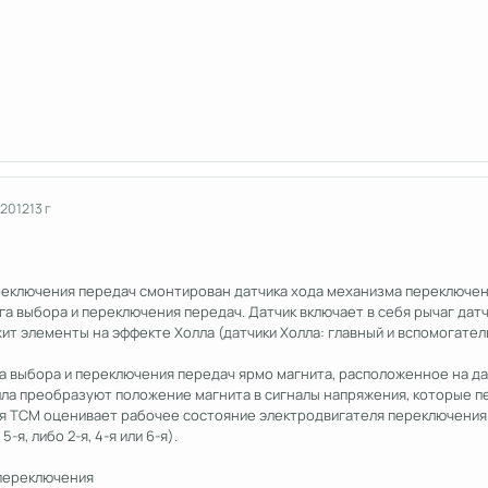
 2012
13 г
реключения передач смонтирован датчика хода механизма переключе
а выбора и переключения передач. Датчик включает в себя рычаг датчи
ит элементы на эффекте Холла (датчики Холла: главный и вспомогате
а выбора и переключения передач ярмо магнита, расположенное на дат
лла преобразуют положение магнита в сигналы напряжения, которые пе
 TCM оценивает рабочее состояние электродвигателя переключения (т
5-я, либо 2-я, 4-я или 6-я).
переключения