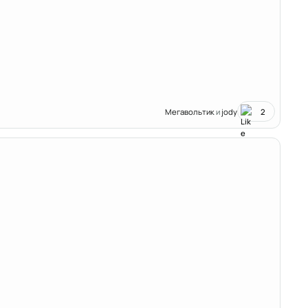
Мегавольтик
и
jody
2