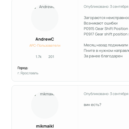
Опубликовано:
3 сентября
Загораются неисправнос
Возникают ошибки
P0915 Gear Shift Positio
P0917 Gear shift position 
AndrewC
Месяц назад поджимали 
APC-Пользователи
Пните в нужном направл
За ранее благодарен
1.7k
201
сообщения
Репутация
Город:
г. Ярославль
Опубликовано:
3 сентября
вин есть?
mikmaikl