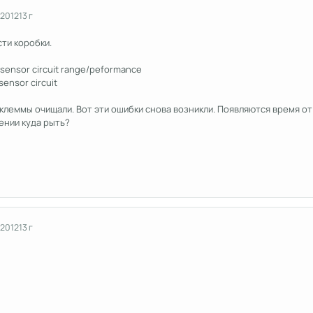
 2012
13 г
ти коробки.
n sensor circuit range/peformance
sensor circuit
клеммы очищали. Вот эти ошибки снова возникли. Появляются время от
ении куда рыть?
 2012
13 г