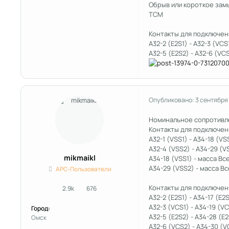
Обрыв или короткое зам
TCM
Контакты для подключен
A32-2 (E2S1) - A32-3 (VC
A32-5 (E2S2) - A32-6 (VC
Опубликовано:
3 сентября
Номинальное сопротивл
Контакты для подключен
A32-1 (VSS1) - A34-18 (V
A32-4 (VSS2) - A34-29 (
mikmaikl
A34-18 (VSS1) - масса Вс
A34-29 (VSS2) - масса Вс
APC-Пользователи
Контакты для подключен
2.9k
676
сообщения
Репутация
A32-2 (E2S1) - A34-17 (E
A32-3 (VCS1) - A34-19 (V
Город:
A32-5 (E2S2) - A34-28 (E
Омск
A32-6 (VCS2) - A34-30 (