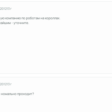
 2012
13 г
ную компанию по роботам на короллах.
айшим - уточните.
 2012
13 г
 номально проходит?