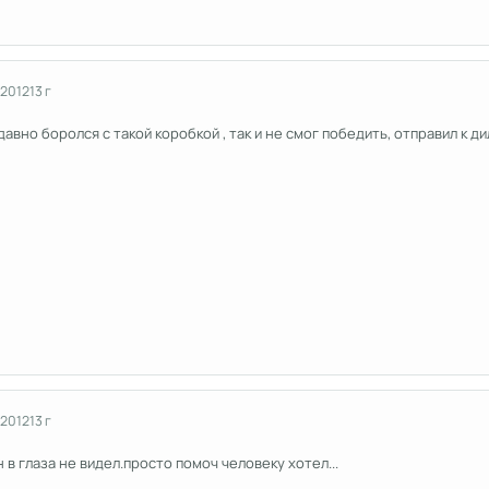
 2012
13 г
авно боролся с такой коробкой , так и не смог победить, отправил к д
 2012
13 г
н в глаза не видел.просто помоч человеку хотел...