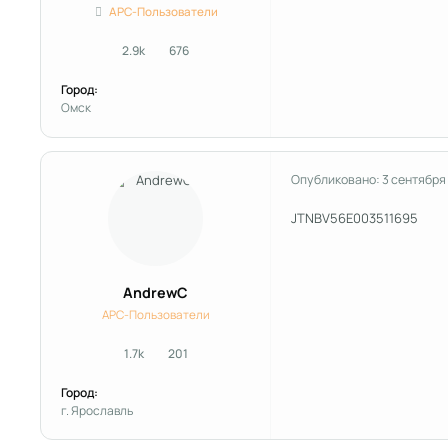
APC-Пользователи
2.9k
676
сообщения
Репутация
Город:
Омск
Опубликовано:
3 сентября
JTNBV56E003511695
AndrewC
APC-Пользователи
1.7k
201
сообщения
Репутация
Город:
г. Ярославль