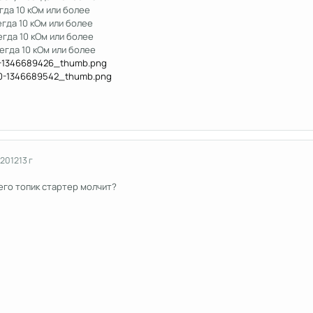
егда 10 кОм или более
егда 10 кОм или более
егда 10 кОм или более
егда 10 кОм или более
 2012
13 г
чего топик стартер молчит?