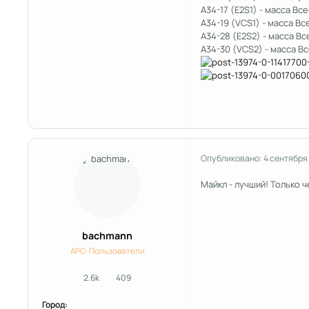
A34-17 (E2S1) - масса Вс
A34-19 (VCS1) - масса Вс
A34-28 (E2S2) - масса Вс
A34-30 (VCS2) - масса Вс
Опубликовано:
4 сентября
Майкл - лучший! Только 
bachmann
APC-Пользователи
2.6k
409
сообщения
Репутация
Город: