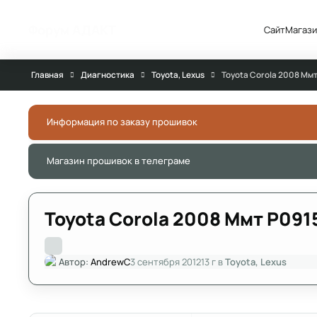
Перейти к публикации
Форум АДАКТ
Сайт
Магази
Главная
Диагностика
Toyota, Lexus
Toyota Corola 2008 Mм
Информация по заказу прошивок
Магазин прошивок в телеграме
Toyota Corola 2008 Mмт Р091
Автор:
AndrewC
3 сентября 2012
13 г
в
Toyota, Lexus