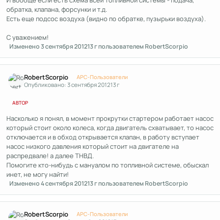
И вообще если есть схема всей топливной системы - подача,
обратка, клапана, форсунки и т.д.
Есть еще подсос воздуха (видно по обратке, пузырьки воздуха).
С уважением!
Изменено
3 сентября 2012
13 г
пользователем RobertScorpio
Author stats
RobertScorpio
APC-Пользователи
Опубликовано:
3 сентября 2012
13 г
АВТОР
Насколько я понял, в момент прокрутки стартером работает насос
который стоит около колеса, когда двигатель схватывает, то насос
отключается и в обход открывается клапан, в работу вступает
насос низкого давления который стоит на двигателе на
распредвале! а далее ТНВД.
Помогите кто-нибудь с мануалом по топливной системе, обыскал
инет, не могу найти!
Изменено
4 сентября 2012
13 г
пользователем RobertScorpio
Author stats
RobertScorpio
APC-Пользователи