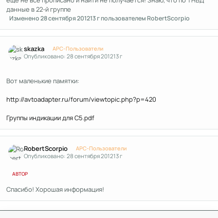
еще не всё прописано и найти не получается! Знаю, что по ТНВД
данные в 22-й группе
Изменено
28 сентября 2012
13 г
пользователем RobertScorpio
Author stats
skazka
APC-Пользователи
Опубликовано:
28 сентября 2012
13 г
Вот маленькие памятки:
http://avtoadapter.ru/forum/viewtopic.php?p=420
Группы индикации для С5.pdf
Author stats
RobertScorpio
APC-Пользователи
Опубликовано:
28 сентября 2012
13 г
АВТОР
Спасибо! Хорошая информация!