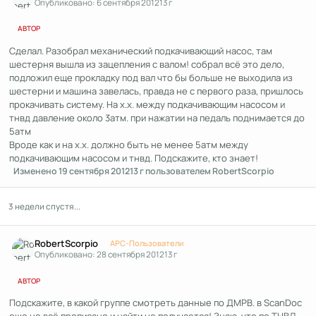
Опубликовано:
6 сентября 2012
13 г
АВТОР
Сделал. Разобрал механический подкачивающий насос, там
шестерня вышла из зацепления с валом! собрал всё это дело,
подложил еще прокладку под вал что бы больше не выходила из
шестерни и машина завелась, правда не с первого раза, пришлось
прокачивать систему. На х.х. между подкачивающим насосом и
тнвд давление около 3атм. при нажатии на педаль поднимается до
5атм
Вроде как и на х.х. должно быть не менее 5атм между
подкачивающим насосом и тнвд. Подскажите, кто знает!
Изменено
19 сентября 2012
13 г
пользователем RobertScorpio
3 недели спустя...
Author stats
RobertScorpio
APC-Пользователи
Опубликовано:
28 сентября 2012
13 г
АВТОР
Подскажите, в какой группе смотреть данные по ДМРВ. в ScanDoc