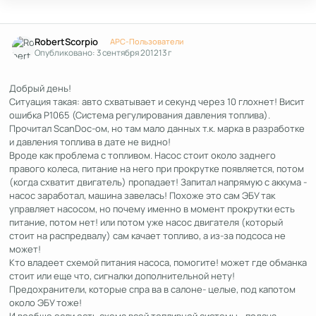
Author stats
RobertScorpio
APC-Пользователи
Опубликовано:
3 сентября 2012
13 г
Добрый день!
Ситуация такая: авто схватывает и секунд через 10 глохнет! Висит
ошибка Р1065 (Система регулирования давления топлива).
Прочитал ScanDoc-ом, но там мало данных т.к. марка в разработке
и давления топлива в дате не видно!
Вроде как проблема с топливом. Насос стоит около заднего
правого колеса, питание на него при прокрутке появляется, потом
(когда схватит двигатель) пропадает! Запитал напрямую с аккума -
насос заработал, машина завелась! Похоже это сам ЭБУ так
управляет насосом, но почему именно в момент прокрутки есть
питание, потом нет! или потом уже насос двигателя (который
стоит на распредвалу) сам качает топливо, а из-за подсоса не
может!
Кто владеет схемой питания насоса, помогите! может где обманка
стоит или еще что, сигналки дополнительной нету!
Предохранители, которые спра ва в салоне- целые, под капотом
около ЭБУ тоже!