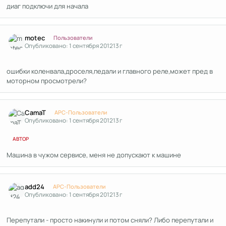
диаг подключи для начала
Author stats
motec
Пользователи
Опубликовано:
1 сентября 2012
13 г
ошибки коленвала,дроселя,педали и главного реле,может пред в
моторном просмотрели?
Author stats
CamaT
APC-Пользователи
Опубликовано:
1 сентября 2012
13 г
АВТОР
Машина в чужом сервисе, меня не допускают к машине
Author stats
add24
APC-Пользователи
Опубликовано:
1 сентября 2012
13 г
Перепутали - просто накинули и потом сняли? Либо перепутали и