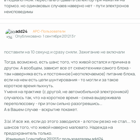
тормоз. но одинаковых случаев наверно нет - пути электронов
неисповедимы
Author stats
add24
APC-Пользователи
Опубликовано:
1 сентября 2012
13 г
поставили на 10 секунд и сразу сняли. Зажигание не включали
Тогда, возможно, есть шанс того, что живой остался и причина в
другом. А вообщем, зависит все от схемотехники самого блока -
там наверняка есть и постоянное(неотключаемое) питание блока,
если на нем есть цепи шунтирования - то могли и за такое
короткое время пыхнуть.
У меня на практике (с другой, не автомобильной электроникой)
случалось так, что на короткое время - схема выдерживала
переполюсовку - при этом сильно разогревшись...
А в Вашем случае - вскрытие покажет.
З.Ы. И все же, если до этого заводился - а потом резко не стал.... то
шансов того, что живой наверно маловато. Надежда на
предохранитель только.
Изменено
1 сентября 2012
13 г
пользователем add24