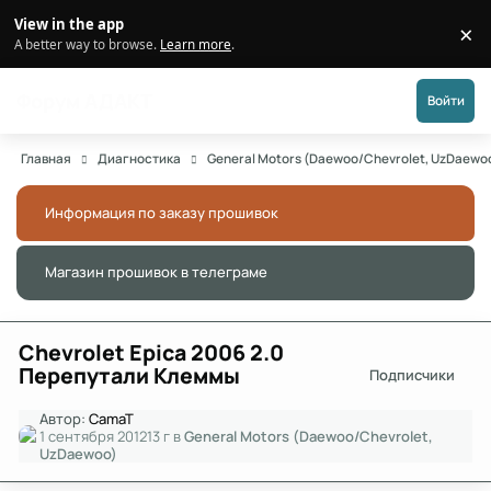
Перейти к публикации
View in the app
×
Di
A better way to browse.
Learn more
.
Форум АДАКТ
Войти
Главная
Диагностика
General Motors (Daewoo/Chevrolet, UzDaewo
Информация по заказу прошивок
Скры
Магазин прошивок в телеграме
Скры
Chevrolet Epica 2006 2.0
Перепутали Клеммы
Подписчики
Автор:
CamaT
1 сентября 2012
13 г
в
General Motors (Daewoo/Chevrolet,
UzDaewoo)