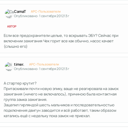
Author stats
CamaT
APC-Пользователи
Опубликовано:
1 сентября 2012
13 г
АВТОР
Если все предохранители целые, то вскрывать ЭБУ? Сейчас при
включении зажигания Чек горит все как обычно, насос качает
(слышно его)
Author stats
timer.
APC-Пользователи
Опубликовано:
1 сентября 2012
13 г
А стартер крутит?
Притаскивали почти новую эпику, ваще не реагировала на замок
зажигания (ничего не включалось), причиною была контактная
группа замка зажигания.
Зацепил гирляндой шесть мальчиков и последовательностью
подключения двигун заводится и всё работает, таким образом
катались ещё с недельку пока замок не приехал.