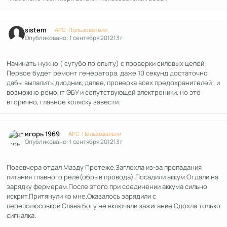
Author stats
sistem
APC-Пользователи
Опубликовано:
1 сентября 2012
13 г
Начинать нужно ( сугубо по опыту) с проверки силовых цепей.
Первое будет ремонт генератора, даже 10 секунд достаточно
дабы выпалить диодник, далее, проверка всех предохранителей , и
возможно ремонт ЭБУ и сопутствующей электроники, но это
вторично, главное коляску завести.
Author stats
игорь 1969
APC-Пользователи
Опубликовано:
1 сентября 2012
13 г
Позовчера отдал Мазду Протеже.Заглохла из-за пропадания
питания главного реле(обрыв провода).Посадили аккум.Отдали на
зарядку фермерам.После этого при соединении аккума сильно
искрит.Притянули ко мне.Оказалось зарядили с
переполюсовкой.Слава богу не включали зажигание.Сдохла только
сигналка.