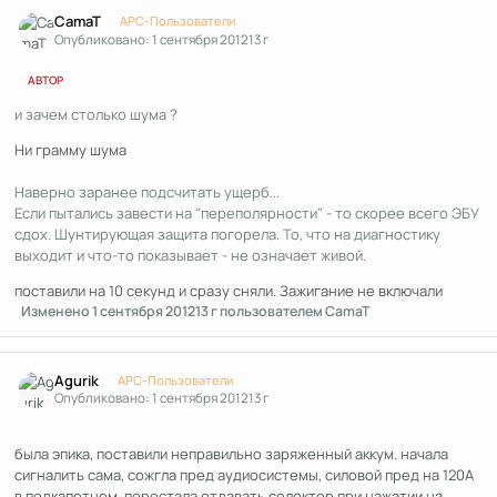
Author stats
CamaT
APC-Пользователи
Опубликовано:
1 сентября 2012
13 г
АВТОР
и зачем столько шума ?
Ни грамму шума
Наверно заранее подсчитать ущерб...
Если пытались завести на "переполярности" - то скорее всего ЭБУ
сдох. Шунтирующая защита погорела. То, что на диагностику
выходит и что-то показывает - не означает живой.
поставили на 10 секунд и сразу сняли. Зажигание не включали
Изменено
1 сентября 2012
13 г
пользователем CamaT
Author stats
Agurik
APC-Пользователи
Опубликовано:
1 сентября 2012
13 г
была эпика, поставили неправильно заряженный аккум. начала
сигналить сама, сожгла пред аудиосистемы, силовой пред на 120А
в подкапотном. перестала отдавать селектор при нажатии на