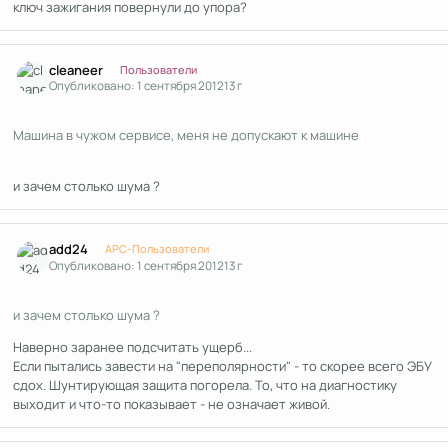
ключ зажигания повернули до упора?
Author stats
cleaneer
Пользователи
Опубликовано:
1 сентября 2012
13 г
Машина в чужом сервисе, меня не допускают к машине
и зачем столько шума ?
Author stats
add24
APC-Пользователи
Опубликовано:
1 сентября 2012
13 г
и зачем столько шума ?
Наверно заранее подсчитать ущерб...
Если пытались завести на "переполярности" - то скорее всего ЭБУ
сдох. Шунтирующая защита погорела. То, что на диагностику
выходит и что-то показывает - не означает живой.