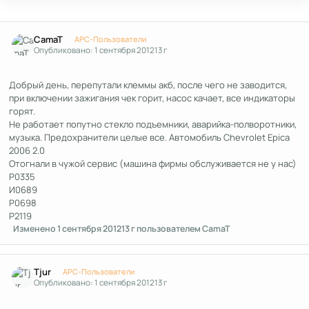
Author stats
CamaT
APC-Пользователи
Опубликовано:
1 сентября 2012
13 г
Добрый день, перепутали клеммы акб, после чего не заводится,
при включении зажигания чек горит, насос качает, все индикаторы
горят.
Не работает попутно стекло подъемники, аварийка-полворотники,
музыка. Предохранители целые все. Автомобиль Chevrolet Epica
2006 2.0
Отогнали в чужой сервис (машина фирмы обслуживается не у нас)
P0335
И0689
P0698
P2119
Изменено
1 сентября 2012
13 г
пользователем CamaT
Author stats
Tjur
APC-Пользователи
Опубликовано:
1 сентября 2012
13 г