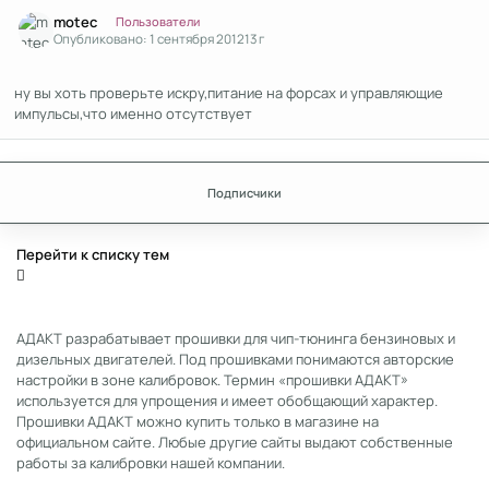
Author stats
motec
Пользователи
Опубликовано:
1 сентября 2012
13 г
ну вы хоть проверьте искру,питание на форсах и управляющие
импульсы,что именно отсутствует
Подписчики
Перейти к списку тем
АДАКТ разрабатывает прошивки для чип-тюнинга бензиновых и
дизельных двигателей. Под прошивками понимаются авторские
настройки в зоне калибровок. Термин «прошивки АДАКТ»
используется для упрощения и имеет обобщающий характер.
Прошивки АДАКТ можно купить только в магазине на
официальном сайте. Любые другие сайты выдают собственные
работы за калибровки нашей компании.