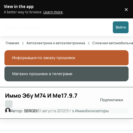
Перейти к публикации
View in the app
×
Di
A better way to browse.
Learn more
.
Форум АДАКТ
Войти
Главная
Автоэлектрика и автоэлектроника
Сложная автомобильна
Информация по заказу прошивок
Скры
Магазин прошивок в телеграме
Скры
Иммо Эбу М74 И Ме17.9.7
Подписчики
Автор:
SERGEII
31 августа 2012
13 г
в
Иммобилизаторы