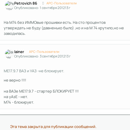
Petrovich 86
APC-Пользователи
Опубликовано:
1 сентября 2012
13 г
На М74 без ИММОвые прошивки есть. На сто процентов
утверждать не буду (давненько было) ,но и на М 74 крутило,но не
заводилась.
Author stats
lainer
APC-Пользователи
Опубликовано:
3 сентября 2012
13 г
МЕ17.9.7 ВАЗ и УАЗ -не блокирует.
не верно !!!!
на ВАЗе МЕ17.9.7 - стартер БЛОКИРУЕТ !!!
на уАзЕ - нет.
М74 - блокирует.
Эта тема закрыта для публикации сообщений.