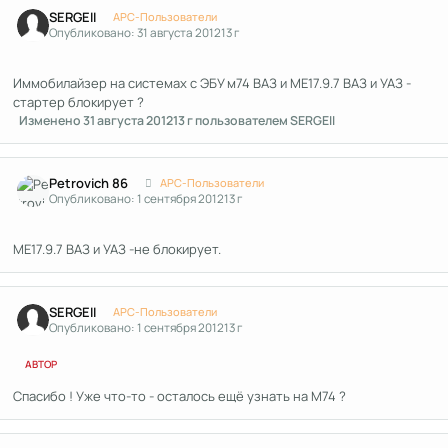
Author stats
SERGEII
APC-Пользователи
Опубликовано:
31 августа 2012
13 г
Иммобилайзер на системах с ЭБУ м74 ВАЗ и МЕ17.9.7 ВАЗ и УАЗ -
стартер блокирует ?
Изменено
31 августа 2012
13 г
пользователем SERGEII
Author stats
Petrovich 86
APC-Пользователи
Опубликовано:
1 сентября 2012
13 г
МЕ17.9.7 ВАЗ и УАЗ -не блокирует.
Author stats
SERGEII
APC-Пользователи
Опубликовано:
1 сентября 2012
13 г
АВТОР
Спасибо ! Уже что-то - осталось ещё узнать на М74 ?
Author stats