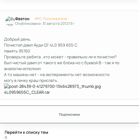
Author stats
Фаэтон
APC-Пользователи
Опубликовано:
31 августа 2012
13 г
Добрый день.
Почистил дамп Ауди Q7 4L0 959 655 C
память 95160
Проверьте ребята , кто может - правильно ли я почистил?
был чистый дамп от такого же блока но с буквой В - так я по
аналогии исполнил
А то машины нет - на эксперименты нет возможности.
могу в личку краш прислать.
4L0959655C_CLEAR.rar
Подписчики
Перейти к списку тем