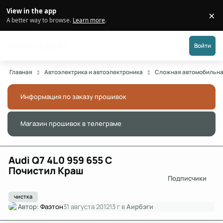
Перейти к публикации
View in the app
×
Di
A better way to browse.
Learn more
.
Форум АДАКТ
Войти
Главная
Автоэлектрика и автоэлектроника
Сложная автомобильна
Информация по заказу прошивок
Скры
Магазин прошивок в телеграме
Скры
Audi Q7 4L0 959 655 C
Почистил Краш
Подписчики
чистка
Автор:
Фаэтон
31 августа 2012
13 г
в
Аирбэги