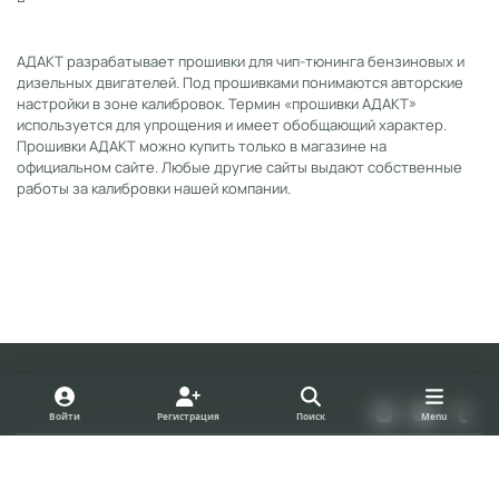
АДАКТ разрабатывает прошивки для чип-тюнинга бензиновых и
дизельных двигателей. Под прошивками понимаются авторские
настройки в зоне калибровок. Термин «прошивки АДАКТ»
используется для упрощения и имеет обобщающий характер.
Прошивки АДАКТ можно купить только в магазине на
официальном сайте. Любые другие сайты выдают собственные
работы за калибровки нашей компании.
Light Mode
Dark Mode
System Preference
v
y
t
Войти
Регистрация
Поиск
Menu
k
o
u
Политика конфиденциальности
Cookies
u
m
forum.adact.ru
Powered by
Invision Community
t
b