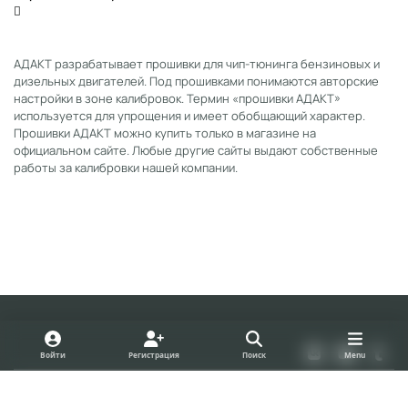
АДАКТ разрабатывает прошивки для чип-тюнинга бензиновых и
дизельных двигателей. Под прошивками понимаются авторские
настройки в зоне калибровок. Термин «прошивки АДАКТ»
используется для упрощения и имеет обобщающий характер.
Прошивки АДАКТ можно купить только в магазине на
официальном сайте. Любые другие сайты выдают собственные
работы за калибровки нашей компании.
Light Mode
Dark Mode
System Preference
v
y
t
Войти
Регистрация
Поиск
Menu
k
o
u
Политика конфиденциальности
Cookies
u
m
forum.adact.ru
Powered by
Invision Community