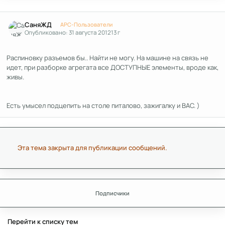
Author stats
СаняЖД
APC-Пользователи
Опубликовано:
31 августа 2012
13 г
Распиновку разъемов бы.. Найти не могу. На машине на связь не
идет, при разборке агрегата все ДОСТУПНЫЕ элементы, вроде как,
живы.
Есть умысел подцепить на столе питалово, зажигалку и ВАС. )
Эта тема закрыта для публикации сообщений.
Подписчики
Перейти к списку тем