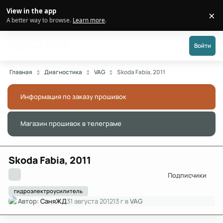
Перейти к публикации
View in the app
×
Di
A better way to browse.
Learn more
.
Форум АДАКТ
Войти
Главная
Диагностика
VAG
Skoda Fabia, 2011
Информация по заказу прошивок
Скры
Магазин прошивок в телеграме
Скры
Skoda Fabia, 2011
Подписчики
гидроэлектроусилитель
Автор:
СаняЖД
31 августа 2012
13 г
в
VAG