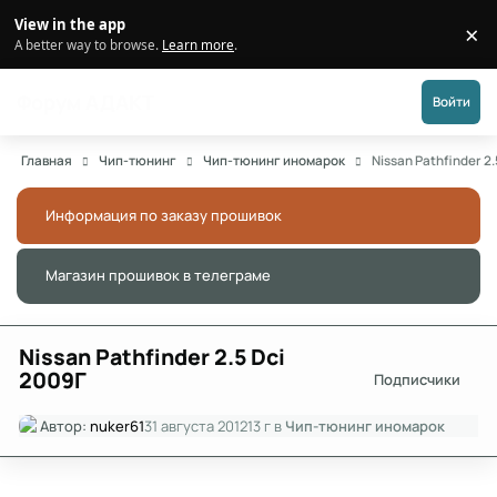
Перейти к публикации
View in the app
×
Di
A better way to browse.
Learn more
.
Форум АДАКТ
Войти
Главная
Чип-тюнинг
Чип-тюнинг иномарок
Nissan Pathfinder 2
Информация по заказу прошивок
Скры
Магазин прошивок в телеграме
Скры
Nissan Pathfinder 2.5 Dci
2009Г
Подписчики
Автор:
nuker61
31 августа 2012
13 г
в
Чип-тюнинг иномарок