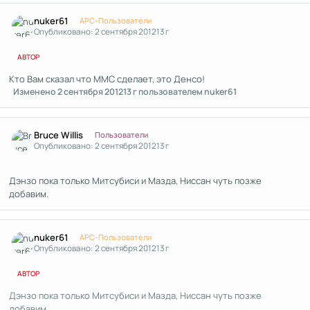
Author stats
nuker61
APC-Пользователи
Опубликовано:
2 сентября 2012
13 г
АВТОР
Кто Вам сказал что ММС сделает, это Денсо!
Изменено
2 сентября 2012
13 г
пользователем nuker61
Author stats
Bruce Willis
Пользователи
Опубликовано:
2 сентября 2012
13 г
Дэнзо пока только Митсубиси и Мазда, Ниссан чуть позже
добавим.
Author stats
nuker61
APC-Пользователи
Опубликовано:
2 сентября 2012
13 г
АВТОР
Дэнзо пока только Митсубиси и Мазда, Ниссан чуть позже
добавим.