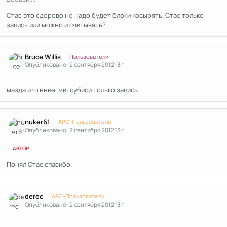
Стас это сдорово не надо будет блоки ковырять. Стас только
запись или можно и считывать?
Author stats
Bruce Willis
Пользователи
Опубликовано:
2 сентября 2012
13 г
мазда и чтение, митсубиси только запись.
Author stats
nuker61
APC-Пользователи
Опубликовано:
2 сентября 2012
13 г
АВТОР
Понял Стас спасибо.
Author stats
derec
APC-Пользователи
Опубликовано:
2 сентября 2012
13 г