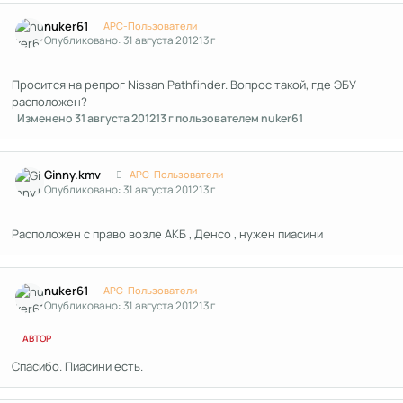
Author stats
nuker61
APC-Пользователи
Опубликовано:
31 августа 2012
13 г
Просится на репрог Nissan Pathfinder. Вопрос такой, где ЭБУ
расположен?
Изменено
31 августа 2012
13 г
пользователем nuker61
Author stats
Ginny.kmv
APC-Пользователи
Опубликовано:
31 августа 2012
13 г
Расположен с право возле АКБ , Денсо , нужен пиасини
Author stats
nuker61
APC-Пользователи
Опубликовано:
31 августа 2012
13 г
АВТОР
Спасибо. Пиасини есть.