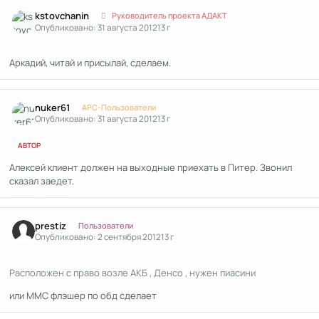
Author stats
kstоvchanin
Руководитель проекта АДАКТ
Опубликовано:
31 августа 2012
13 г
Аркадий, читай и присылай, сделаем.
Author stats
nuker61
APC-Пользователи
Опубликовано:
31 августа 2012
13 г
АВТОР
Алексей клиент должен на выходные приехать в Питер. Звонил
сказал заедет.
Author stats
prestiz
Пользователи
Опубликовано:
2 сентября 2012
13 г
Расположен с право возле АКБ , Денсо , нужен пиасини
или ММС флэшер по обд сделает