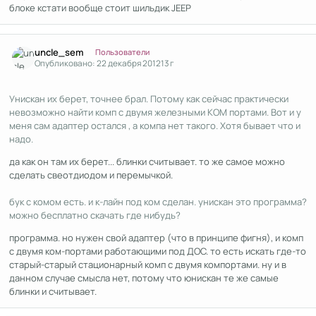
блоке кстати вообще стоит шильдик JEEP
Author stats
uncle_sem
Пользователи
Опубликовано:
22 декабря 2012
13 г
Унискан их берет, точнее брал. Потому как сейчас практически
невозможно найти комп с двумя железными КОМ портами. Вот и у
меня сам адаптер остался , а компа нет такого. Хотя бывает что и
надо.
да как он там их берет... блинки считывает. то же самое можно
сделать свеотдиодом и перемычкой.
бук с комом есть. и к-лайн под ком сделан. унискан это программа?
можно бесплатно скачать где нибудь?
программа. но нужен свой адаптер (что в принципе фигня), и комп
с двумя ком-портами работающими под ДОС. то есть искать где-то
старый-старый стационарный комп с двумя компортами. ну и в
данном случае смысла нет, потому что юнискан те же самые
блинки и считывает.