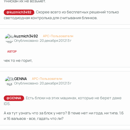
Унискан их не возьмет.
, Скорее всего из бесплатных решений только
@kuzmich3492
светодиодная контролька для считывания блинков.
Author stats
kuzmich3492
APC-Пользователи
Опубликовано:
20 декабря 2012
13 г
АВТОР
чек то не горит,
Author stats
GENNA
APC-Пользователи
Опубликовано:
20 декабря 2012
13 г
, Есть блоки на этих машинах, которые не берет даже
@GENNA
IDS.
А ка тут узнать что за блок у него? В теме нет ни года, ни типа. 1.6
и 16 вальвов - все, гадать что ли?