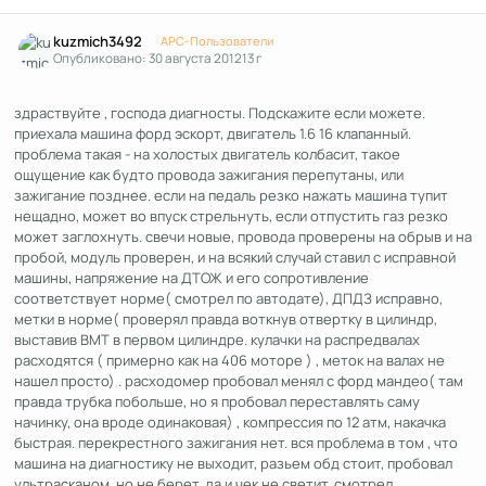
Author stats
kuzmich3492
APC-Пользователи
Опубликовано:
30 августа 2012
13 г
здраствуйте , господа диагносты. Подскажите если можете.
приехала машина форд эскорт, двигатель 1.6 16 клапанный.
проблема такая - на холостых двигатель колбасит, такое
ощущение как будто провода зажигания перепутаны, или
зажигание позднее. если на педаль резко нажать машина тупит
нещадно, может во впуск стрельнуть, если отпустить газ резко
может заглохнуть. свечи новые, провода проверены на обрыв и на
пробой, модуль проверен, и на всякий случай ставил с исправной
машины, напряжение на ДТОЖ и его сопротивление
соответствует норме( смотрел по автодате), ДПДЗ исправно,
метки в норме( проверял правда воткнув отвертку в цилиндр,
выставив ВМТ в первом цилиндре. кулачки на распредвалах
расходятся ( примерно как на 406 моторе ) , меток на валах не
нашел просто) . расходомер пробовал менял с форд мандео( там
правда трубка побольше, но я пробовал переставлять саму
начинку, она вроде одинаковая) , компрессия по 12 атм, накачка
быстрая. перекрестного зажигания нет. вся проблема в том , что
машина на диагностику не выходит, разьем обд стоит, пробовал
ультрасканом, но не берет. да и чек не светит. смотрел