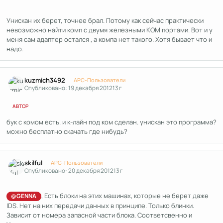
Унискан их берет, точнее брал. Потому как сейчас практически
невозможно найти комп с двумя железными КОМ портами. Вот и у
меня сам адаптер остался , а компа нет такого. Хотя бывает что и
надо.
Author stats
kuzmich3492
APC-Пользователи
Опубликовано:
19 декабря 2012
13 г
АВТОР
бук с комом есть. и к-лайн под ком сделан. унискан это программа?
можно бесплатно скачать где нибудь?
Author stats
skilful
APC-Пользователи
Опубликовано:
20 декабря 2012
13 г
, Есть блоки на этих машинах, которые не берет даже
@GENNA
IDS. Нет на них передачи данных в принципе. Только блинки.
Зависит от номера запасной части блока. Соответсвенно и