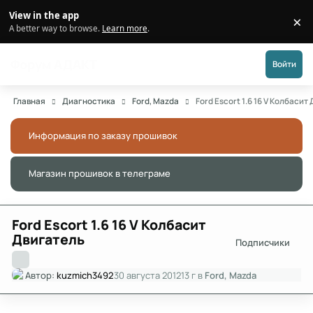
Перейти к публикации
View in the app
×
Di
A better way to browse.
Learn more
.
Форум АДАКТ
Войти
Главная
Диагностика
Ford, Mazda
Ford Escort 1.6 16 V Колбасит
Информация по заказу прошивок
Скры
Магазин прошивок в телеграме
Скры
Ford Escort 1.6 16 V Колбасит
Двигатель
Подписчики
Автор:
kuzmich3492
30 августа 2012
13 г
в
Ford, Mazda