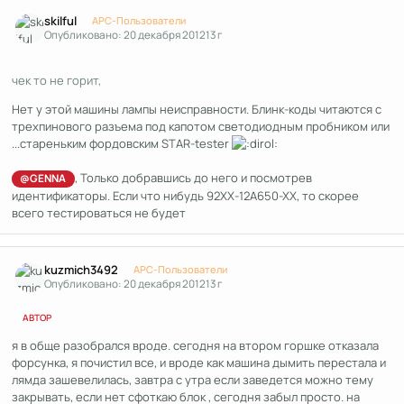
Author stats
skilful
APC-Пользователи
Опубликовано:
20 декабря 2012
13 г
чек то не горит,
Нет у этой машины лампы неисправности. Блинк-коды читаются с
трехпинового разъема под капотом светодиодным пробником или
...стареньким фордовским STAR-tester
, Только добравшись до него и посмотрев
@GENNA
идентификаторы. Если что нибудь 92ХХ-12A650-XX, то скорее
всего тестироваться не будет
Author stats
kuzmich3492
APC-Пользователи
Опубликовано:
20 декабря 2012
13 г
АВТОР
я в обще разобрался вроде. сегодня на втором горшке отказала
форсунка, я почистил все, и вроде как машина дымить перестала и
лямда зашевелилась, завтра с утра если заведется можно тему
закрывать, если нет сфоткаю блок , сегодня забыл просто. на