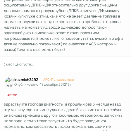
осцилограмму ДПКВ и ДФ относительно друг друга смещены
довольно намного пропуск зубьев ДПКВ и импульс ДФ. машину
хозяин купил уже с этим, как и что не знает. давление топлива в
норме. форсунки на стенд не поставить, но пробовал в стакана
наливать, на мой взгляд вроде одинаково. вопрос такой :
задающий диск на маховике отлит с коленвалом или
напресовывается? может ли его провернуть? т.к думаю что дф и
дпкв не правильно показывают( по аналогии с 405 мотором и
вазом)?или что еще может быть?
3 месяца спустя...
Author stats
kuzmich3492
APC-Пользователи
Опубликовано:
18 декабря 2012
13 г
АВТОР
здраствуйте господа диагносты. в прошлый раз 3 месяца назад
эту машину сделать мне удалось. дело было в метках. но сейчас
она снова приехала с другой проблемой. невозможно запустить
на холоде. если в тепле запустить то будет заводиться
нормально. компрессия есть , искра нормальная, свечи не