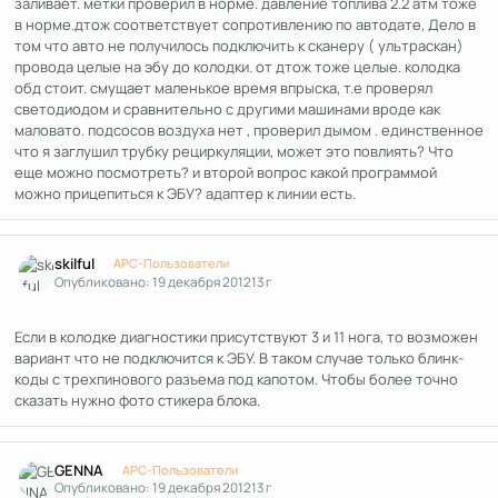
заливает. метки проверил в норме. давление топлива 2.2 атм тоже
в норме.дтож соответствует сопротивлению по автодате, Дело в
том что авто не получилось подключить к сканеру ( ультраскан)
провода целые на эбу до колодки. от дтож тоже целые. колодка
обд стоит. смущает маленькое время впрыска, т.е проверял
светодиодом и сравнительно с другими машинами вроде как
маловато. подсосов воздуха нет , проверил дымом . единственное
что я заглушил трубку рециркуляции, может это повлиять? Что
еще можно посмотреть? и второй вопрос какой программой
можно прицепиться к ЭБУ? адаптер к линии есть.
Author stats
skilful
APC-Пользователи
Опубликовано:
19 декабря 2012
13 г
Если в колодке диагностики присутствуют 3 и 11 нога, то возможен
вариант что не подключится к ЭБУ. В таком случае только блинк-
коды с трехпинового разъема под капотом. Чтобы более точно
сказать нужно фото стикера блока.
Author stats
GENNA
APC-Пользователи
Опубликовано:
19 декабря 2012
13 г