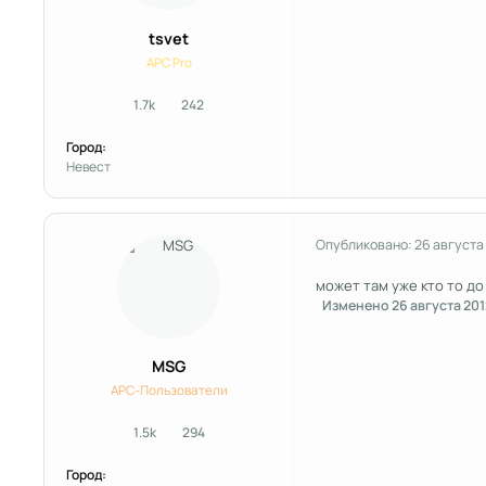
tsvet
APC Pro
1.7k
242
сообщения
Репутация
Город:
Невест
Опубликовано:
26 августа
может там уже кто то до
Изменено
26 августа 201
MSG
APC-Пользователи
1.5k
294
сообщения
Репутация
Город: