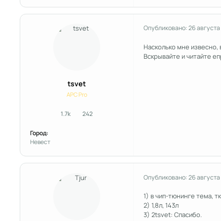
Опубликовано:
26 августа
Насколько мне извесно, 
Вскрывайте и читайте еп
tsvet
APC Pro
1.7k
242
сообщения
Репутация
Город:
Невест
Опубликовано:
26 августа
1) в чип-тюнинге тема, т
2) 1,8л, 143л
3) 2tsvet: Спасибо.