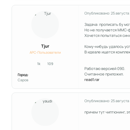
Опубликовано:
25 августа
Задача: прописать бу мо
Но не получается ММС-ф
Хочется попытаться синх
Tjur
Кому-нибудь удалось ус
В идеале ищется комплек
APC-Пользователи
1k
109
сообщения
Репутация
Работаю версией 090.
Считанное приложил.
Город:
read1.rar
Саров
Опубликовано:
25 августа
причем тут чиптюнинг, 