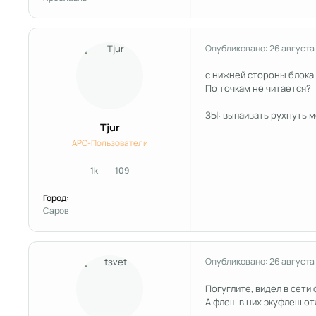
Опубликовано:
26 августа
с нижней стороны блока
По точкам не читается?
ЗЫ: выпаивать рухнуть м
Tjur
APC-Пользователи
1k
109
сообщения
Репутация
Город:
Саров
Опубликовано:
26 августа
Погуглите, видел в сети
А флеш в них экуфлеш от