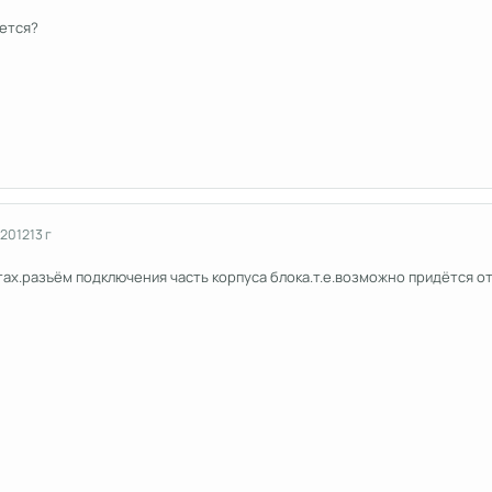
ется?
 2012
13 г
тах.разъём подключения часть корпуса блока.т.е.возможно придётся о