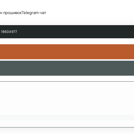
н прошивок
Telegram-чат
Сообщество
Активность
8 1860A977