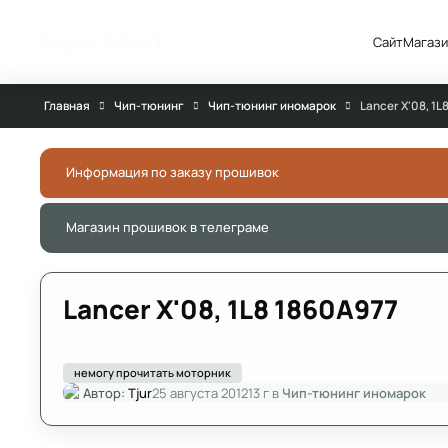
Перейти к публикации
Форум АДАКТ
Сайт
Магази
Главная
Чип-тюнинг
Чип-тюнинг иномарок
Lancer X'08, 1L
Информация по заказу прошивок
Магазин прошивок в телеграме
Lancer X'08, 1L8 1860A977
немогу прочитать моторник
Автор:
Tjur
25 августа 2012
13 г
в
Чип-тюнинг иномарок