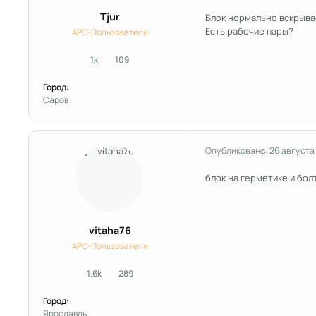
Tjur
Блок нормально вскрыва
Есть рабочие пары?
APC-Пользователи
1k
109
сообщения
Репутация
Город:
Саров
Опубликовано:
26 августа
блок на герметике и бол
vitaha76
APC-Пользователи
1.6k
289
сообщения
Репутация
Город:
Ярославль