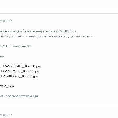
 2012
13 г
ошибку уивдел (читать надо было как MH8106F).
 выходят, так что внутрисхемно можно будет ее читать.
3C66 + иммо 24C16.
ил.
AP_1.rar
2
13 г
пользователем Tjur
 2012
13 г