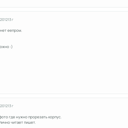
 2012
13 г
 нет еепром.
ожно :)
 2012
13 г
 фото где нужно прорезать корпус.
лично читает пишет.