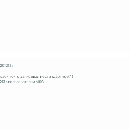
 2012
13 г
 вас что-то записывал нестандартное? )
2
13 г
пользователем MSG