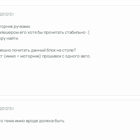
 2012
13 г
торник ручками.
лешером его хотя бы прочитать стабильно :(
ру найти.
пешно почитать данный блок на столе?
т (иммо + моторник) прошивок с одного авто.
 2012
13 г
это тема иммо вроде должна быть