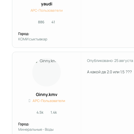
yaudi
APC-Пользователи
886
41
сообщения
Репутация
Город:
КОМИ сыктывкар
Опубликовано:
25 августа
А какой дв 2.0 или 1.5 ???
Ginny.kmv
APC-Пользователи
4.5k
1.4k
сообщения
Репутация
Город:
Минеральные - Воды