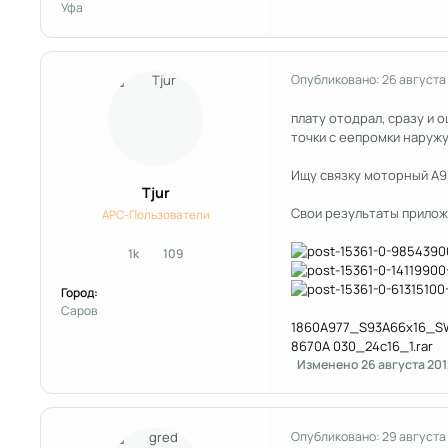
Уфа
Опубликовано:
26 августа
плату отодрал, сразу и 
точки с еепромки наружу
Ищу связку моторный A9
Tjur
Свои результаты прилож
APC-Пользователи
1k
109
сообщения
Репутация
Город:
Саров
1860A977_S93A66x16_SW
8670A 030_24c16_1.rar
Изменено
26 августа 201
Опубликовано:
29 августа