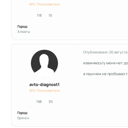
APC-Пользователи
118
10
сообщения
Репутация
Город:
Алматы
Опубликовано:
26 августа
извиняюсь!у меня нет до
а лаунчем не пробывал,
avto-diagnost1
APC-Пользователи
198
30
сообщения
Репутация
Город:
Брянск