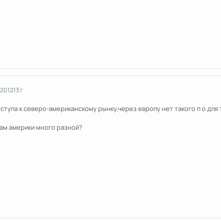
 2012
13 г
ступа к северо-американскому рынку,через европу нет такого п о для 
там америки много разной?