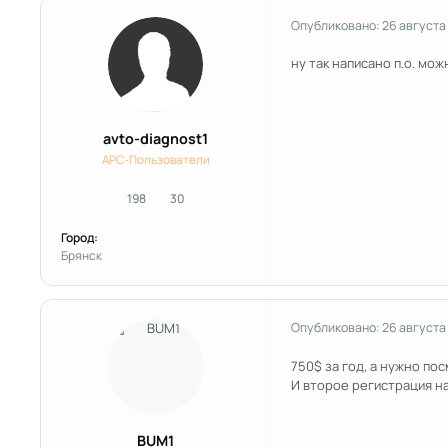
Опубликовано:
26 августа
ну так написано п.о. мож
avto-diagnost1
APC-Пользователи
198
30
сообщения
Репутация
Город:
Брянск
Опубликовано:
26 августа
750$ за год, а нужно пос
И второе регистрация на
BUM1