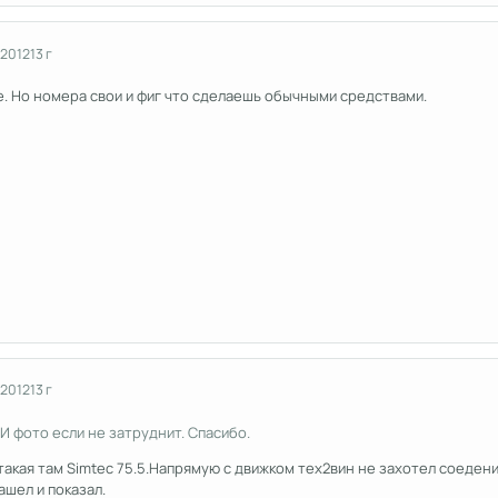
 2012
13 г
е. Но номера свои и фиг что сделаешь обычными средствами.
 2012
13 г
 И фото если не затруднит. Спасибо.
такая там Simtec 75.5.Напрямую с движком тех2вин не захотел соедени
ашел и показал.