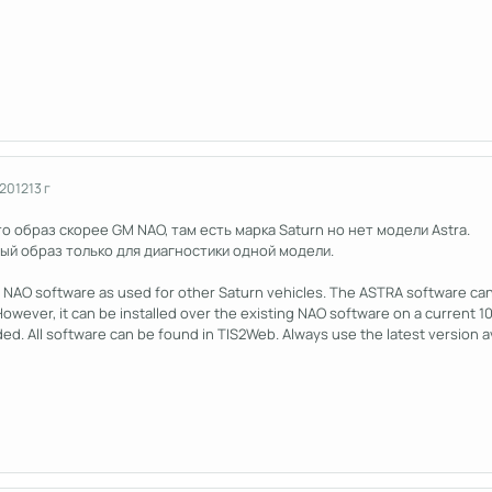
 2012
13 г
то образ скорее GM NAO, там есть марка Saturn но нет модели Astra.
ный образ только для диагностики одной модели.
 NAO software as used for other Saturn vehicles. The ASTRA software can
However, it can be installed over the existing NAO software on a current 1
ed. All software can be found in TIS2Web. Always use the latest version av