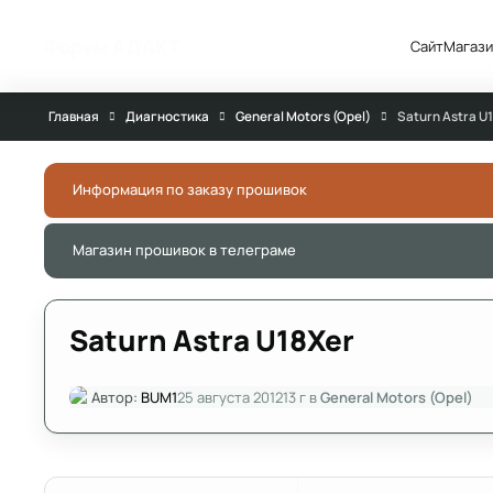
Перейти к публикации
Форум АДАКТ
Сайт
Магази
Главная
Диагностика
General Motors (Opel)
Saturn Astra U
Информация по заказу прошивок
Магазин прошивок в телеграме
Saturn Astra U18Xer
Автор:
BUM1
25 августа 2012
13 г
в
General Motors (Opel)