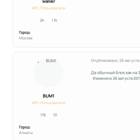
waller
APC-Пользователи
2k
1.1k
сообщения
Репутация
Город:
Москва
Опубликовано:
26 августа
Да обычный блок как на Z
Изменено
26 августа 201
BUM1
APC-Пользователи
118
10
сообщения
Репутация
Город:
Алматы