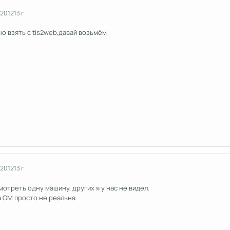
 2012
13 г
но взять с tis2web,давай возьмём
 2012
13 г
мотреть одну машину, других я у нас не видел.
 GM просто не реальна.