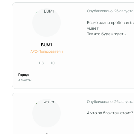
Опубликовано:
26 августа
Всяко разно пробовал (л
умеет.
Так что будем ждать.
BUM1
APC-Пользователи
118
10
сообщения
Репутация
Город:
Алматы
Опубликовано:
26 августа
А что за блок там стоит?