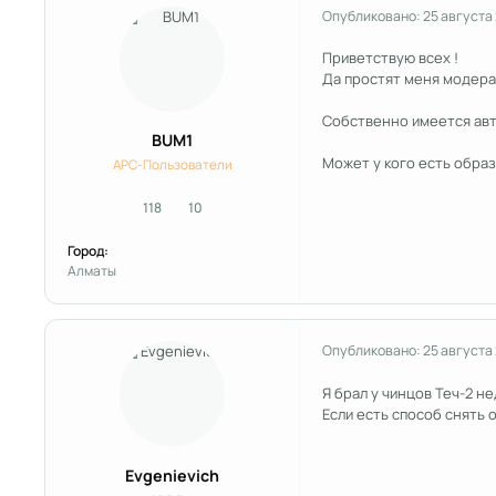
Опубликовано:
25 августа
Приветствую всех !
Да простят меня модерат
Собственно имеется авто
BUM1
Может у кого есть образ 
APC-Пользователи
118
10
сообщения
Репутация
Город:
Алматы
Опубликовано:
25 августа
Я брал у чинцов Теч-2 не
Если есть способ снять о
Evgenievich