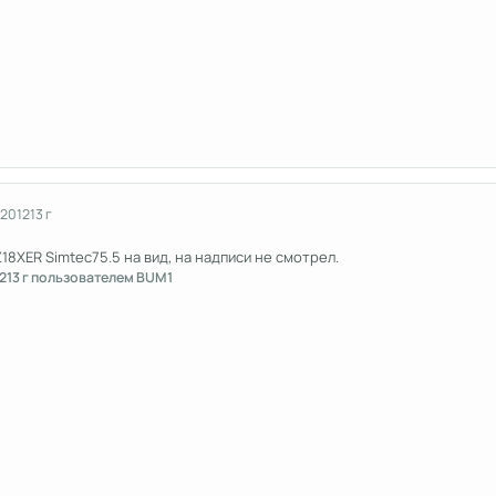
 2012
13 г
18XER Simtec75.5 на вид, на надписи не смотрел.
2
13 г
пользователем BUM1