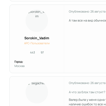
Опубликовано:
26 августа
А там все на вид обычно
Sorokin_Vadim
APC-Пользователи
443
97
сообщения
Репутация
Город:
Москва
Опубликовано:
26 августа
А что за блок там стоит?
Валер,была у меня одна 
наличие ошибок то все н