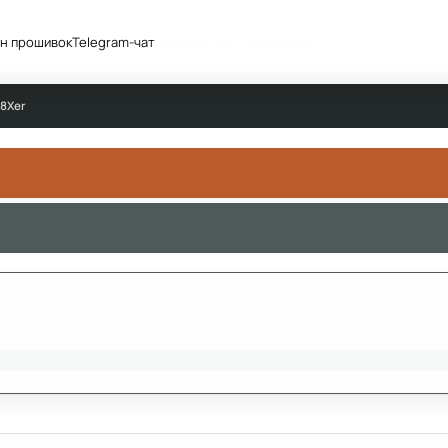
н прошивок
Telegram-чат
Сообщество
Активность
18Xer