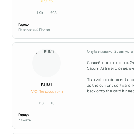
APC Pro
1.9k
698
сообщения
Репутация
Город:
Павловский Посад
Опубликовано:
25 августа
Спасибо, но это не то. Э
Saturn Astra это отдель
This vehicle does not use
BUM1
as the current software. 
back onto the card if need
APC-Пользователи
118
10
сообщения
Репутация
Город:
Алматы