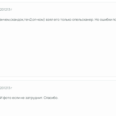
 2012
13 г
анчем,скандок,теч2,оп-ком) взял его только опельсканер. Но ошибки п
 2012
13 г
 И фото если не затруднит. Спасибо.