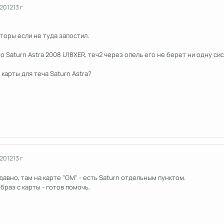
 2012
13 г
оры если не туда запостил.
 Saturn Astra 2008 U18XER, теч2 через опель его не берет ни одну си
карты для теча Saturn Astra?
 2012
13 г
давно, там на карте "GM" - есть Saturn отдельным пунктом.
браз с карты - готов помочь.