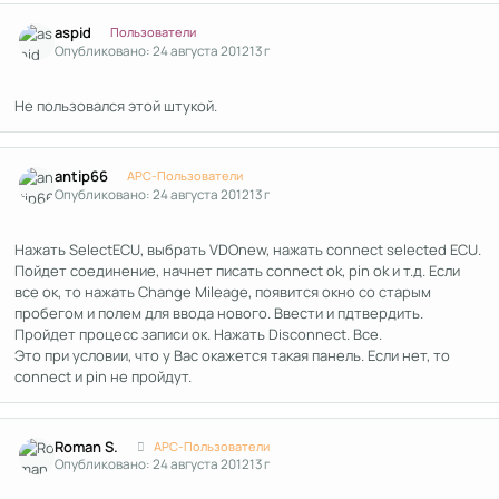
Author stats
aspid
Пользователи
Опубликовано:
24 августа 2012
13 г
Не пользовался этой штукой.
Author stats
antip66
APC-Пользователи
Опубликовано:
24 августа 2012
13 г
Нажать SelectECU, выбрать VDOnew, нажать connect selected ECU.
Пойдет соединение, начнет писать connect ok, pin ok и т.д. Если
все ок, то нажать Change Mileage, появится окно со старым
пробегом и полем для ввода нового. Ввести и пдтвердить.
Пройдет процесс записи ок. Нажать Disconnect. Все.
Это при условии, что у Вас окажется такая панель. Если нет, то
connect и pin не пройдут.
Author stats
Roman S.
APC-Пользователи
Опубликовано:
24 августа 2012
13 г