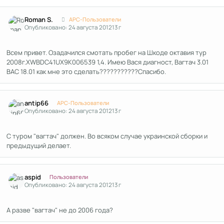
Author stats
Roman S.
APC-Пользователи
Опубликовано:
24 августа 2012
13 г
Всем привет. Озадачился смотать пробег на Шкоде октавия тур
2008г.XWBDC41UX9K006539 1,4. Имею Вася диагност, Вагтач 3.01
ВАС 18.01 как мне это сделать???????????Спасибо.
Author stats
antip66
APC-Пользователи
Опубликовано:
24 августа 2012
13 г
С туром "вагтач" должен. Во всяком случае украинской сборки и
предыдущий делает.
Author stats
aspid
Пользователи
Опубликовано:
24 августа 2012
13 г
A разве "вагтач" не до 2006 года?