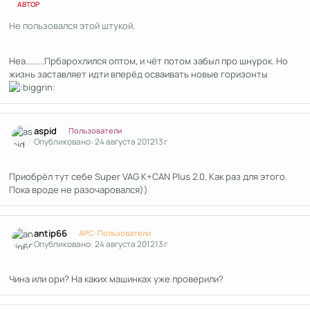
АВТОР
Не пользовался этой штукой.
Неа.........Прбарохлился оптом, и чёт потом забыл про шнурок. Но
жизнь заставляет идти вперёд осваивать новые горизонты
Author stats
aspid
Пользователи
Опубликовано:
24 августа 2012
13 г
Приобрёл тут себе Super VAG K+CAN Plus 2.0. Как раз для этого.
Пока вроде не разочаровался))
Author stats
antip66
APC-Пользователи
Опубликовано:
24 августа 2012
13 г
Чина или ори? На каких машинках уже проверили?