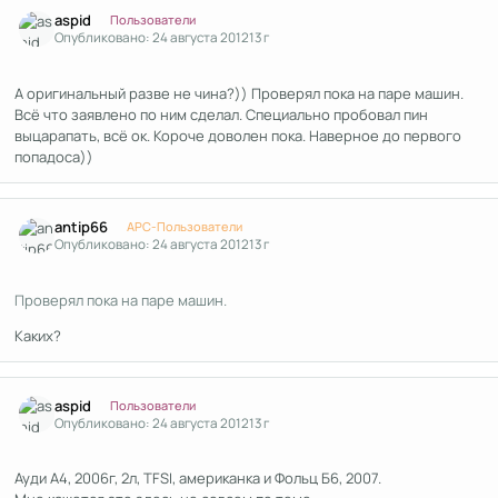
Author stats
aspid
Пользователи
Опубликовано:
24 августа 2012
13 г
А оригинальный разве не чина?)) Проверял пока на паре машин.
Всё что заявлено по ним сделал. Специально пробовал пин
выцарапать, всё ок. Короче доволен пока. Наверное до первого
попадоса))
Author stats
antip66
APC-Пользователи
Опубликовано:
24 августа 2012
13 г
Проверял пока на паре машин.
Каких?
Author stats
aspid
Пользователи
Опубликовано:
24 августа 2012
13 г
Ауди А4, 2006г, 2л, TFSI, американка и Фольц Б6, 2007.