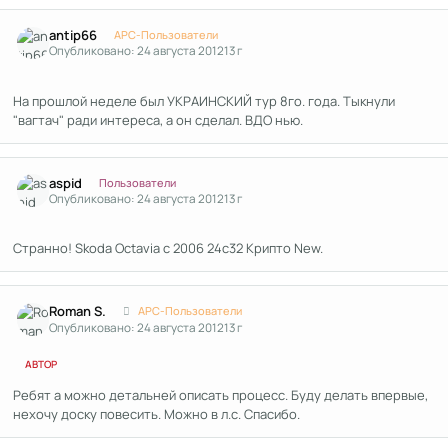
Author stats
antip66
APC-Пользователи
Опубликовано:
24 августа 2012
13 г
На прошлой неделе был УКРАИНСКИЙ тур 8го. года. Тыкнули
"вагтач" ради интереса, а он сделал. ВДО нью.
Author stats
aspid
Пользователи
Опубликовано:
24 августа 2012
13 г
Странно! Skoda Octavia c 2006 24c32 Крипто New.
Author stats
Roman S.
APC-Пользователи
Опубликовано:
24 августа 2012
13 г
АВТОР
Ребят а можно детальней описать процесс. Буду делать впервые,
нехочу доску повесить. Можно в л.с. Спасибо.