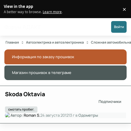
Перейти к публикации
View in the app
×
Di
A better way to browse.
Learn more
.
Форум АДАКТ
Войти
Главная
Автоэлектрика и автоэлектроника
Сложная автомобильна
Информация по заказу прошивок
Скры
Магазин прошивок в телеграме
Скры
Skoda Oktavia
Подписчики
смотать пробег.
Автор:
Roman S.
24 августа 2012
13 г
в
Одометры