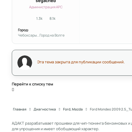
segacheb
Администрация APC
1.3k
8.1k
сообщения
Репутация
Город:
Чебоксары...Город на Волге
Эта тема закрыта для публикации сообщений.
Перейти к списку тем
Главная
Диагностика
Ford, Mazda
Ford Mondeo 2009 2.5_
АДАКТ разрабатывает прошивки для чип-тюнинга бензиновых и 
для упрощения и имеет обобщающий характер.