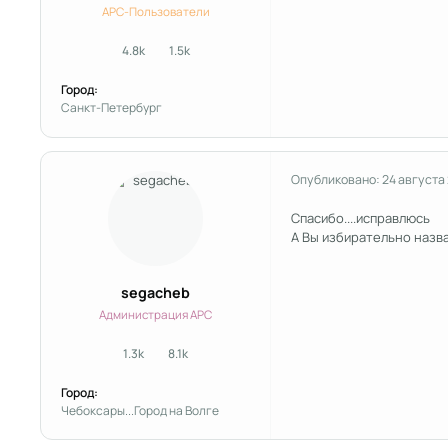
APC-Пользователи
4.8k
1.5k
сообщения
Репутация
Город:
Санкт-Петербург
Опубликовано:
24 августа
Спасибо....исправлюсь
А Вы избирательно назв
segacheb
Администрация APC
1.3k
8.1k
сообщения
Репутация
Город:
Чебоксары...Город на Волге