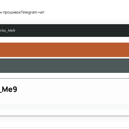
н прошивок
Telegram-чат
Сообщество
Активность
Turbo_Me9
o_Me9