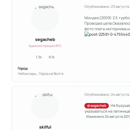
Опубликовано:
23 августа
Мондео(2009) 2.5 турбо 
Проводка цела.Оказалось
фото платы моторника,н
segacheb
Администрация APC
1.3k
8.1k
сообщения
Репутация
Город:
Чебоксары...Город на Волге
Опубликовано:
24 августа
, На будущ
@segacheb
указываться на латинице
Изменено
24 августа 201
skilful