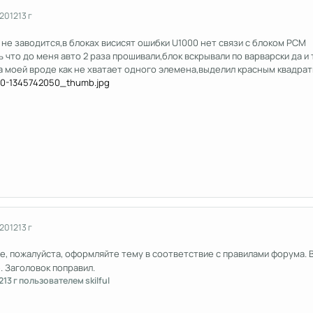
 2012
13 г
не заводится,в блоках висисят ошибки U1000 нет связи с блоком PCM
 что до меня авто 2 раза прошивали,блок вскрывали по варварски да и
а моей вроде как не хватает одного элемена,выделил красным квадрат
 2012
13 г
ее, пожалуйста, оформляйте тему в соответствие с правилами форума.
. Заголовок поправил.
2
13 г
пользователем skilful