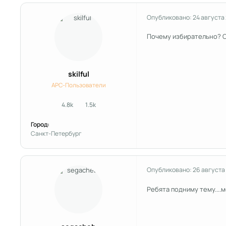
Опубликовано:
24 августа
Почему избирательно? Ст
skilful
APC-Пользователи
4.8k
1.5k
сообщения
Репутация
Город:
Санкт-Петербург
Опубликовано:
26 августа
Ребята подниму тему....м