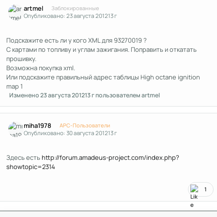
Author stats
artmel
Заблокированные
Опубликовано:
23 августа 2012
13 г
Подскажите есть ли у кого XML для 93270019 ?
С картами по топливу и углам зажигания. Поправить и откатать
прошивку.
Возможна покупка xml.
Или подскажите правильный адрес таблицы High octane ignition
map 1
Изменено
23 августа 2012
13 г
пользователем artmel
Author stats
miha1978
APC-Пользователи
Опубликовано:
30 августа 2012
13 г
Здесь есть
http://forum.amadeus-project.com/index.php?
showtopic=2314
1