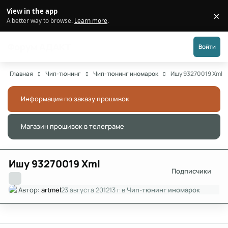
Перейти к публикации
View in the app
×
Di
A better way to browse.
Learn more
.
Форум АДАКТ
Войти
Главная
Чип-тюнинг
Чип-тюнинг иномарок
Ишу 93270019 Xml
Информация по заказу прошивок
Скры
Магазин прошивок в телеграме
Скры
Ишу 93270019 Xml
Подписчики
Автор:
artmel
23 августа 2012
13 г
в
Чип-тюнинг иномарок