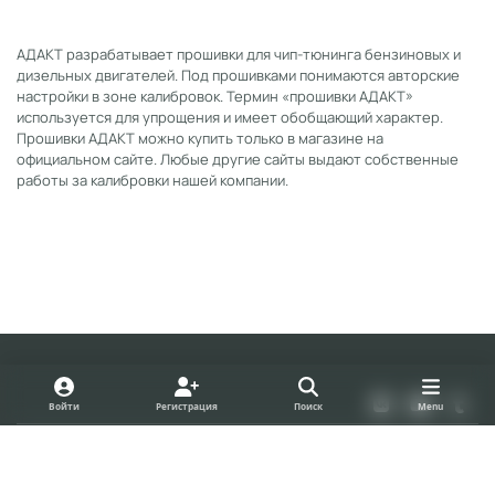
АДАКТ разрабатывает прошивки для чип-тюнинга бензиновых и
дизельных двигателей. Под прошивками понимаются авторские
настройки в зоне калибровок. Термин «прошивки АДАКТ»
используется для упрощения и имеет обобщающий характер.
Прошивки АДАКТ можно купить только в магазине на
официальном сайте. Любые другие сайты выдают собственные
работы за калибровки нашей компании.
Light Mode
Dark Mode
System Preference
v
y
t
Войти
Регистрация
Поиск
Menu
k
o
u
Политика конфиденциальности
Cookies
u
m
forum.adact.ru
Powered by
Invision Community
t
b