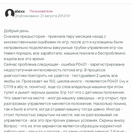
Author stats
aliexx
Пользователи
Опубликовано:
21 августа 2012
13 г
Добрый день.
Сначала предыстория - приехала пару месяцев назад с
множественными ошибками по егр, после дтп и кузовщины были
неправильно подключены вакуумные трубки управления егр-ом.
Навел порядок, все заработало, машина поехала и беспроблемно
ездила все это время.
Сейчас проблема следующая - ошибка Р0401 - зарегистрирована
недостаточная интенсивность потока егр. В процессе
диагностики повторить не удается - тестдрайвил 2 цикла, все
якобы ок. Проезжает км 150, циклов много - появляется Р0401 (ну и
С1119 в абс-е, понятно), еще со слов владельца машина при этом
тупит и дымит черным дымом. Егр тот что с датчиком положения.
Что заметил на месте - иногда машину заводишь - егр открыт, при
разгазовках управляется-меняется положение. Насколько помню,
так и было в итоге, когда отдавал машину тогда-давно. Иногда -
стоит полностью закрытым на месте, как ни разгазовывай, не
управляется - все это при прочих равных условиях. Скрины внизу.
Вопрос - что из этих вариантов является образцом корректной
работы егр - или и то и другое - от каких условий зависит ? И еще -