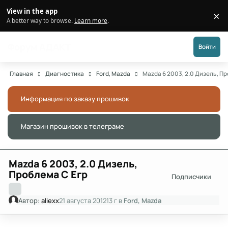
Перейти к публикации
View in the app
×
Di
A better way to browse.
Learn more
.
Форум АДАКТ
Войти
Главная
Диагностика
Ford, Mazda
Mazda 6 2003, 2.0 Дизель, П
Информация по заказу прошивок
Скры
Магазин прошивок в телеграме
Скры
Mazda 6 2003, 2.0 Дизель,
Проблема С Егр
Подписчики
Автор:
aliexx
21 августа 2012
13 г
в
Ford, Mazda