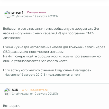
Author stats
антон 1
Пользователи
Опубликовано:
19 августа 2012
13 г
Вобщем то все в названии темы, вобщем курю форумы уже 2-а
часа не могу найти схему, кабеля ОБД для программы СМС-
диагностик.
Схема нужна для изготовления кабеля для Комбика и записи через
ОБД разьем диагностическим методом.
На Чиптюнере и сайте смс-диагностик только прога целиком но
она не устанавливается без своего хоста
Если есть у кого хелп со схемами, буду очень благодарен.
Изменено
19 августа 2012
13 г
пользователем антон 1
Author stats
SЭR
APC-Пользователи
Опубликовано:
19 августа 2012
13 г
Вот держи.