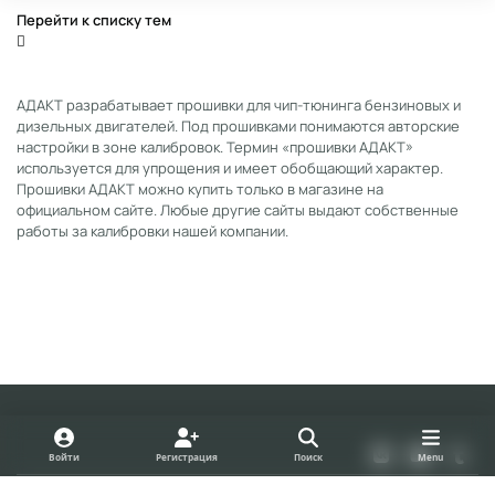
Перейти к списку тем
АДАКТ разрабатывает прошивки для чип-тюнинга бензиновых и
дизельных двигателей. Под прошивками понимаются авторские
настройки в зоне калибровок. Термин «прошивки АДАКТ»
используется для упрощения и имеет обобщающий характер.
Прошивки АДАКТ можно купить только в магазине на
официальном сайте. Любые другие сайты выдают собственные
работы за калибровки нашей компании.
Light Mode
Dark Mode
System Preference
v
y
t
Войти
Регистрация
Поиск
Menu
k
o
u
Политика конфиденциальности
Cookies