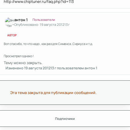
http://www.chiptuner.ru/faq.php?id=113
Author stats
антон 1
Пользователи
Опубликовано:
19 августа 2012
13 г
АВТОР
Вот спасибо, то что надо , как раз для Сименса ,Сириуса и т.д.
Просмотрел однако !
Тему можно закрыть.
Изменено
19 августа 2012
13 г
пользователем антон 1
Эта тема закрыта для публикации сообщений.
Подписчики