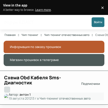
Перейти к публикации
View in the app
×
Di
A better way to browse.
Learn more
.
Форум АДАКТ
Войти
Главная
Чип-тюнинг
Чип-тюнинг отечественных авто
Схема O
Информация по заказу прошивок
Скры
Магазин прошивок в телеграме
Скры
Схема Obd Кабеля Sms-
Диагностик
Подписчики
Автор:
антон 1
19 августа 2012
13 г
в
Чип-тюнинг отечественных авто