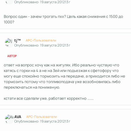
Опубликовано:
19 августа 2012
13 г
Вопрос один - зачем трогать пхх? Цель какая снижения с 1500 до
1000?
Author stats
tj™
APC-Пользователи
Опубликовано:
19 августа 2012
13 г
АВТОР
ответ на вопрос хочу как на жигулях. Ибо реально чуствую что
катясь с горки на 4 а не на 3ей или подьезжая к сфетофору что
могу еще спокойно тормозить на передаче, а приходится либо не
тормозить потому что топливоподача уже возобновилась либо
переключаться на пониженую.
кстати все сделали уже, работает корректно .......
Author stats
AVA
APC-Пользователи
Опубликовано:
19 августа 2012
13 г