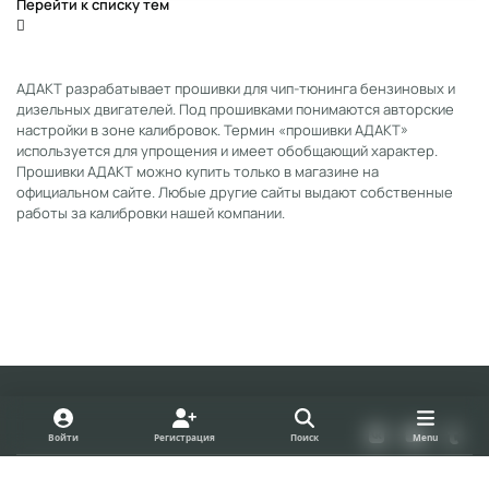
Перейти к списку тем
АДАКТ разрабатывает прошивки для чип-тюнинга бензиновых и
дизельных двигателей. Под прошивками понимаются авторские
настройки в зоне калибровок. Термин «прошивки АДАКТ»
используется для упрощения и имеет обобщающий характер.
Прошивки АДАКТ можно купить только в магазине на
официальном сайте. Любые другие сайты выдают собственные
работы за калибровки нашей компании.
Light Mode
Dark Mode
System Preference
v
y
t
Войти
Регистрация
Поиск
Menu
k
o
u
Политика конфиденциальности
Cookies
u
m