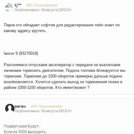
Author stats
tj™
APC-Пользователи
Опубликовано:
18 августа 2012
13 г
Парни кто обладает софтом для редактирования либо знает по
какому адресу крутить.
lancer 9 (93270019)
Разгоняемся отпускаем акселератор с передачи не выключаем
начинаем тормозить двигателем. Подача топлива блокируется мы
тормозим. Тормозим до 1500 оборотов примерно дальше подача
возобновляется. Хочется сделать выход из торможения позже в
районе 1000-1100 оборотов. Кто имеет/может ?
Author stats
евген
APC-Пользователи
Опубликовано:
18 августа 2012
13 г
Подергушки будут.
Если из 1000 выходить.