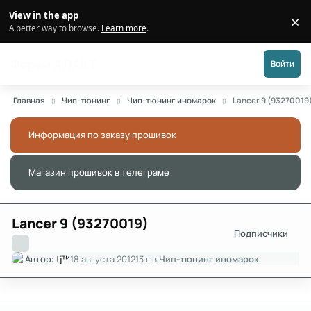
Перейти к публикации
View in the app
×
Di
A better way to browse.
Learn more
.
Форум АДАКТ
Войти
Главная
Чип-тюнинг
Чип-тюнинг иномарок
Lancer 9 (93270019
Информация по заказу прошивок
Скры
Магазин прошивок в телеграме
Скры
Lancer 9 (93270019)
Подписчики
Автор:
tj™
18 августа 2012
13 г
в
Чип-тюнинг иномарок