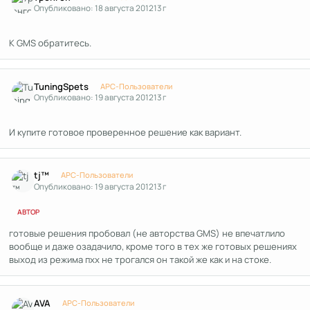
Опубликовано:
18 августа 2012
13 г
К GMS обратитесь.
Author stats
TuningSpets
APC-Пользователи
Опубликовано:
19 августа 2012
13 г
И купите готовое проверенное решение как вариант.
Author stats
tj™
APC-Пользователи
Опубликовано:
19 августа 2012
13 г
АВТОР
готовые решения пробовал (не авторства GMS) не впечатлило
вообще и даже озадачило, кроме того в тех же готовых решениях
выход из режима пхх не трогался он такой же как и на стоке.
Author stats
AVA
APC-Пользователи