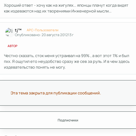
Хороший ответ - хочу как на жигулях... японцы плачут когда видят
как издеваются над их творениями Инженерной мысли...
Author stats
tj™
APC-Пользователи
Опубликовано:
20 августа 2012
13 г
АВТОР
Честно сказать, сток меня устраивал на 99% , а вот этот 1% и был
пхх. Я ощутил ето неудобство сразу же сев за руль. И в чем здесь
издевательство понять не могу.
Эта тема закрыта для публикации сообщений.
Подписчики