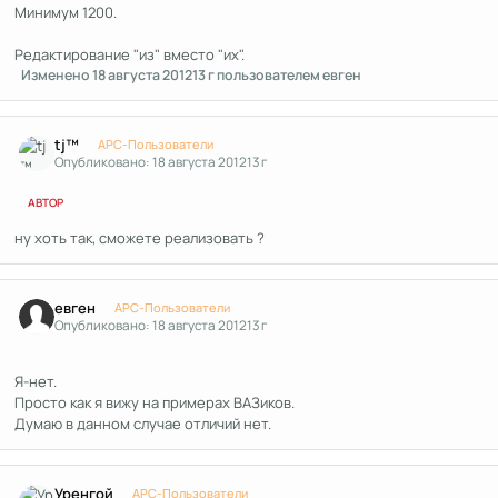
Минимум 1200.
Редактирование "из" вместо "их".
Изменено
18 августа 2012
13 г
пользователем евген
Author stats
tj™
APC-Пользователи
Опубликовано:
18 августа 2012
13 г
АВТОР
ну хоть так, сможете реализовать ?
Author stats
евген
APC-Пользователи
Опубликовано:
18 августа 2012
13 г
Я-нет.
Просто как я вижу на примерах ВАЗиков.
Думаю в данном случае отличий нет.
Author stats
Уренгой
APC-Пользователи