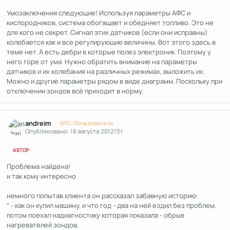
Умозаключения следующие! Используя параметры АФС и
кислородников, система обогащает и обедняет топливо. Это не
для кого не секрет. Сигнал этих датчиков (если они исправны)
колебается как и все регулирующие величины. Вот этого здесь в
теме нет. А есть дебри в которые полез электроник. Поэтому у
него горе от ума. Нужно обратить внимание на параметры
датчиков и их колебания на различных режимах, выложить их.
Можно и другие параметры рядом в виде диаграмм. Поскольку при
отключении зондов всё приходит в норму.
Author stats
andreim
APC-Пользователи
Опубликовано:
18 августа 2012
13 г
АВТОР
Проблема найдена!
и так кому интересно
немного попытав клиента он рассказал забавную историю:
" - как он купил машину, и что год - два на ней ездил без проблем,
потом поехал надиагностику которая показала - обрыв
нагревателей зондов,