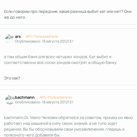
Если говорим про передние, какая разница выбит кат или нет? Они
же до него.
Author stats
ars
APC-Пользователи
Опубликовано:
18 августа 2012
13 г
а там общая баня для всех четырех зондов. Кат выбит и
соответственно все соски зондов смотрят в общую банку.
Это как?
Author stats
bachmann
APC-Пользователи
Опубликовано:
18 августа 2012
13 г
bachmann,Dr. Mario Человек обратился за советом, причем он явно
работает над машиной в силу своих знаний, а не тупо ждет
решения. Вы бы обосновывали свои умозаключения, глядишь и
полезного чего добавили бы.