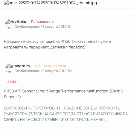
Author stats
vitoks
Пользователи
Опубликовано:
18 августа 2012
13 г
Напомните как звучит ошибка Р1150 (искать лень) - уж не
нагреватель переднего датчика?(первого)
Author stats
andreim
APC-Пользователи
Опубликовано:
18 августа 2012
13 г
АВТОР
P1150 A/F Sensor Circuit Range/Performance Malfunction (Bank 2
Sensor 1)
ВОСТАНОВИТЬ ПЕРЕГОРОДКИ НА ЗАДНИЕ ЗОНДЫ ПОСТАВИТЬ
ЭМУЛЯТОРЫ,(ЗДЕСЬ НА САЙТЕ ПРОДАЮТ)КАТАЛИЗАТОР СМЫСЛА
МЕНЯТЬ НЕТ,НО ЕСЛИ КЛИЕНТ ЖЕЛАЕТ ПУСТЬ МЕНЯЕТ.