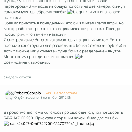
с утра, чуть свет звонит клиент, "доволен по уши", вварил
перегородку 3 мм поделив общую полость на две камеры, скинул
сам аккумулятор, сбросил ошибки
, и машина говарит
полетела.
Обещал приехать в понедельник, что бы зачитали параметры, но
мотор работает ровно и стала динамика при разгонах. Приедет
посмотрим, что там ему наварили.
Я смотрел какие бывают катализаторы на данный мотор. Есть в
продаже конструктив две раздельные бочки ( около 40 рублей) и
есть такой же как у клиента - одна бочка с разделением внутри.
Может кому пригодиться информация
Всем удачных выходных.
3 недели спустя...
Author stats
RobertScorpio
APC-Пользователи
Опубликовано:
8 сентября 2012
13 г
В продолжение темы хотелось про еще один случай поговорить:
RAV4 1AZ-FE 2001 Приехала с горящим чеком. было две ошибки: