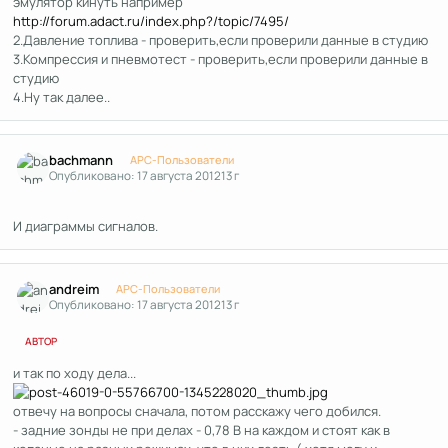
эмулятор кинуть например
http://forum.adact.ru/index.php?/topic/7495/
2.Давление топлива - проверить,если проверили данные в студию
3.Компрессия и пневмотест - проверить,если проверили данные в
студию
4.Ну так далее..
Author stats
bachmann
APC-Пользователи
Опубликовано:
17 августа 2012
13 г
И диаграммы сигналов.
Author stats
andreim
APC-Пользователи
Опубликовано:
17 августа 2012
13 г
АВТОР
и так по ходу дела...
отвечу на вопросы сначала, потом расскажу чего добился.
- задние зонды не при делах - 0,78 В на каждом и стоят как в