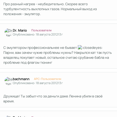
Про разный нагрев - неубедительно. Скорее всего
турбулентность выхлопных газов. Нормальный выход из
положения - эмулятор.
Author stats
Dr. Mario
Пользователи
Опубликовано:
18 августа 2012
13 г
С эмулятором профессиональнее не бывает
Парни, вам зачем чужие проблемы нужны? Накрылся кат так пусть
владелец покупает новый, остальное считаю срубание бабла на
проблеме под флагом тюнинг
Author stats
bachmann
APC-Пользователи
Опубликовано:
18 августа 2012
13 г
Дружище! Ты забыл что за деньги даже Ленина убили в своё
время.
Author stats