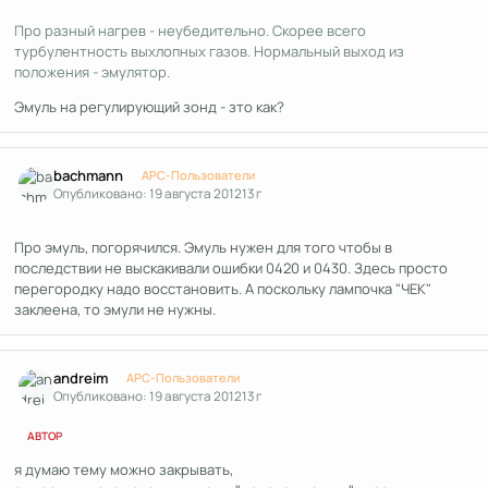
Про разный нагрев - неубедительно. Скорее всего
турбулентность выхлопных газов. Нормальный выход из
положения - эмулятор.
Эмуль на регулирующий зонд - зто как?
Author stats
bachmann
APC-Пользователи
Опубликовано:
19 августа 2012
13 г
Про эмуль, погорячился. Эмуль нужен для того чтобы в
последствии не выскакивали ошибки 0420 и 0430. Здесь просто
перегородку надо восстановить. А поскольку лампочка "ЧЕК"
заклеена, то эмули не нужны.
Author stats
andreim
APC-Пользователи
Опубликовано:
19 августа 2012
13 г
АВТОР
я думаю тему можно закрывать,