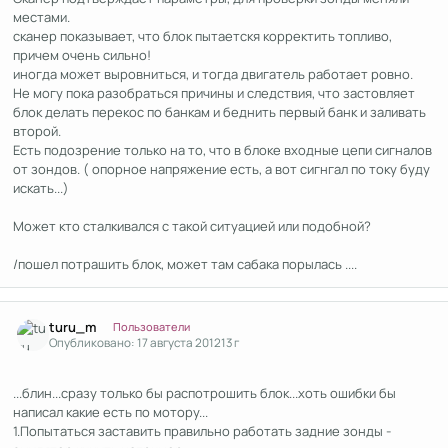
местами.
сканер показывает, что блок пытаетскя корректить топливо,
причем очень сильно!
иногда может выровниться, и тогда двигатель работает ровно.
Не могу пока разобраться причины и следствия, что застовляет
блок делать перекос по банкам и беднить первый банк и заливать
второй.
Есть подозрение только на то, что в блоке входные цепи сигналов
от зондов. ( опорное напряжение есть, а вот сигнгал по току буду
искать...)
Может кто сталкивался с такой ситуацией или подобной?
/пошел потрашить блок, может там сабака порылась ....
Author stats
turu_m
Пользователи
Опубликовано:
17 августа 2012
13 г
...блин...сразу только бы распотрошить блок...хоть ошибки бы
написал какие есть по мотору...
1.Попытаться заставить правильно работать задние зонды -