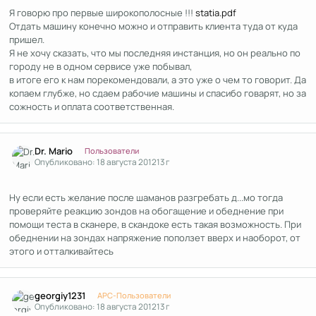
Я говорю про первые широкополосные !!!
statia.pdf
Отдать машину конечно можно и отправить клиента туда от куда
пришел.
Я не хочу сказать, что мы последняя инстанция, но он реально по
городу не в одном сервисе уже побывал,
в итоге его к нам порекомендовали, а это уже о чем то говорит. Да
копаем глубже, но сдаем рабочие машины и спасибо говарят, но за
сожность и оплата соответственная.
Author stats
Dr. Mario
Пользователи
Опубликовано:
18 августа 2012
13 г
Ну если есть желание после шаманов разгребать д...мо тогда
проверяйте реакцию зондов на обогащение и обеднение при
помощи теста в сканере, в скандоке есть такая возможность. При
обеднении на зондах напряжение поползет вверх и наоборот, от
этого и отталкивайтесь
Author stats
georgiy1231
APC-Пользователи
Опубликовано:
18 августа 2012
13 г