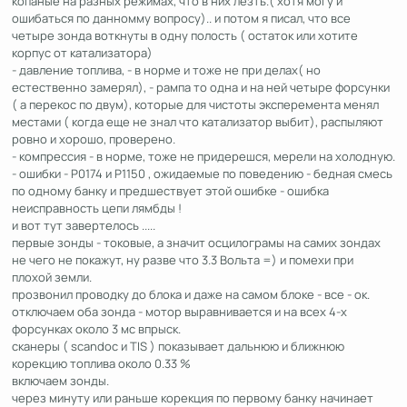
копаные на разных режимах, что в них лезть.( хотя могу и
ошибаться по данномму вопросу).. и потом я писал, что все
четыре зонда воткнуты в одну полость ( остаток или хотите
корпус от катализатора)
- давление топлива, - в норме и тоже не при делах( но
естественно замерял), - рампа то одна и на ней четыре форсунки
( а перекос по двум), которые для чистоты эксперемента менял
местами ( когда еще не знал что катализатор выбит), распыляют
ровно и хорошо, проверено.
- компрессия - в норме, тоже не придерешся, мерели на холодную.
- ошибки - Р0174 и Р1150 , ожидаемые по поведению - бедная смесь
по одному банку и предшествует этой ошибке - ошибка
неисправность цепи лямбды !
и вот тут завертелось .....
первые зонды - токовые, а значит осцилограмы на самих зондах
не чего не покажут, ну разве что 3.3 Вольта =) и помехи при
плохой земли.
прозвонил проводку до блока и даже на самом блоке - все - ок.
отключаем оба зонда - мотор выравнивается и на всех 4-х
форсунках около 3 мс впрыск.
сканеры ( scandoc и TIS ) показывает дальнюю и ближнюю
корекцию топлива около 0.33 %
включаем зонды.
через минуту или раньше корекция по первому банку начинает