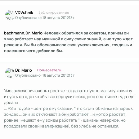
Author stats
VDVshnik
Заблокированные
Опубликовано:
18 августа 2012
13 г
bachmann
,
Dr. Mario
Человек обратился за советом, причем он
явно работает над машиной в силу своих знаний, а не тупо ждет
решения. Вы бы обосновывали свои умозаключения, глядишь и
полезного чего добавили бы.
Author stats
Dr. Mario
Пользователи
Опубликовано:
18 августа 2012
13 г
Умозаключения очень простые - отдавать нужно машину хозяину
и пусть он едет чтобы все вернули в исходное состояние туда где
делали
... PS в Toyote - центре ему сказали, "что стоят обманки на первых
зондах ... они их отключают а они работают ...и мотор работет
ровнее, мешают ему зонды работать " - шаманы наверное, но
порадовали своей квалификацией, без хлеба не останимся.