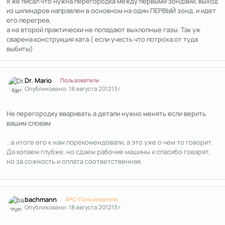
я же писал что нужна перегородка между первыми зондами, выход
из цилиндров направлен в основном на один ПЕРВЫЙ зонд, и идет
его перегрев,
а на второй практически не попадают выхлопные газы. Так уж
сварена конструкция ката.( если учесть что потроха от туда
выбиты)
Author stats
Dr. Mario
Пользователи
Опубликовано:
18 августа 2012
13 г
Не перегородку вваривать а детали нужно менять если верить
вашим словам
...в итоге его к нам порекомендовали, а это уже о чем то говорит.
Да копаем глубже, но сдаем рабочие машины и спасибо говарят,
но за сожность и оплата соответственная.
Author stats
bachmann
APC-Пользователи
Опубликовано:
18 августа 2012
13 г