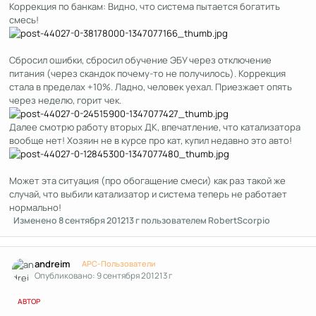
Коррекция по банкам: Видно, что система пытается богатить
смесь!
Сбросил ошибки, сбросил обучение ЭБУ через отключение
питания (через скандок почему-то не получилось). Коррекция
стала в пределах +10%. Ладно, человек уехал. Приезжает опять
через неделю, горит чек.
Далее смотрю работу вторых ДК, впечатление, что катализатора
вообще нет! Хозяин не в курсе про кат, купил недавно это авто!
Может эта ситуация (про обогащение смеси) как раз такой же
случай, что выбили катализатор и система теперь не работает
нормально!
Изменено
8 сентября 2012
13 г
пользователем RobertScorpio
Author stats
andreim
APC-Пользователи
Опубликовано:
9 сентября 2012
13 г
АВТОР