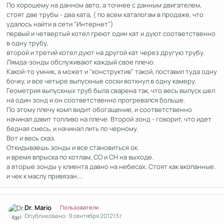
По хорошему на данном авто, а точнее с данным двигателем,
стоят две трубы - два ката, ( по всем каталогам в продаже, что
удалось найти в сети "Интернет")
первый и четвертый котел греют один кат и дуют соответственно
в одну трубу,
второй и третий котел дуют на другой кат через другую трубу.
Лямда-зонды обслуживают каждый свое плечо.
Какой-то умник, а может и "конструктив" такой, поставил туда одну
бочку, и все четыре выпускные соски воткнул в одну камеру.
Геометрия выпускных труб была сварена так, что весь выпуск шел
на один зонд и он соответственно прогревался больше.
По этому плечу комп видит обогащение, и соответственно
начинал давит топливо на плече. Второй зонд - говорит, что идет
бедная смесь, и начинал лить по черному.
Вот и весь сказ.
Откидываешь зонды и все становиться ок.
и время впрыска по котлам, СО и СН на выходе.
а вторые зонды у клиента давно на небесах. Стоят как вкопанные.
и чек к маслу привязан....
Author stats
Dr. Mario
Пользователи
Опубликовано:
9 сентября 2012
13 г