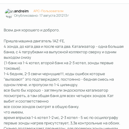
Author stats
andreim
APC-Пользователи
Опубликовано:
17 августа 2012
13 г
Всем дня хорошего и доброго.
Пришла машина двигатель 1AZ-FE,
4 зонда, до ката два и после ката два. Катализатор - одна большая
банка, с 4 патрубками на выпускной коллектор сверху и одним
выходом снизу
(1-банк на 1-4 котел, второй банк на 2-3 котел, зонды первые
токовые).
1-4 бедняк, 2-3 свечи чернущие!!!, коды ошибок которые
"вылазают" это подтверждают, постоянно - бедная смесь на
одном плече. и пропуски по 1-4 цилиндру.
все было бы хорошо - заглянули эндоскопом катализатор
посмотреть, а там общая баня для всех четырех зондов. Кат
выбит и соответственно
все соски зондов смотрят в общую банку.
что имеем,
время впрыска 1-4 котел 1-2 мс, 2-3 котел - 5 мс по осцилографу
первые зонды нагрев присутствует, 3,3в контрольные на обоих.
Сканер подтверждает параметры, для проверки зонды меняли