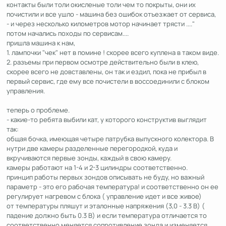
контакты были толи окисленые толи чем то покрыты, они их
почистили и все ушло - машина без ошибок отъезжает от сервиса,
- и через несколько километров мотор начинает трясти ...."
потом начались походы по сервисам....
пришла машина к нам,
1. лампочки "чек" нет в помине ! скорее всего куплена в таком виде.
2. разъемы при первом осмотре действительно были в клею,
скорее всего не довставлены, он так и ездил, пока не прибыл в
первый сервис, где ему все почистели в воссоединили с блоком
управления.
теперь о проблеме.
- какие-то ребята выбили кат, у которого конструктив выглядит
так:
общая бочка, имеющая четыре патрубка выпускного колектора. В
нутри две камеры разделенные перегородкой, куда и
вкручиваются первые зонды, каждый в свою камеру.
камеры работают на 1-4 и 2-3 цилиндры соответственно.
принцип работы первых зондов описывать не буду, но важный
параметр - это его рабочая температура! и соответственно он ее
регулирует нагревом с блока ( управление идет и все живое)
от температуры пляшут и эталонные напряжения (3,0 - 3.3 В) (
падение должно быть 0.3 В) и если температура отличается то
соответственно меняется сопротивление зонда и изменяется