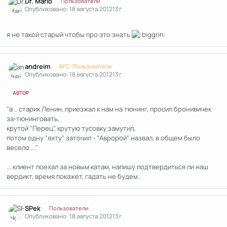
Dr. Mario
Пользователи
Опубликовано:
18 августа 2012
13 г
я не такой старый чтобы про это знать
Author stats
andreim
APC-Пользователи
Опубликовано:
18 августа 2012
13 г
АВТОР
"а .. старик Ленин, приезжал к нам на тюнинг, просил бронивичек
за-тюнинговать,
крутой "Перец", крутую тусовку замутил,
потом одну "яхту" заточил - "Авророй" назвал, в общем было
весело...."
... клиент поехал за новым катам, напишу подтвердиться ли наш
вердикт, время покажет, гадать не будем.
Author stats
SPek
Пользователи
Опубликовано:
18 августа 2012
13 г