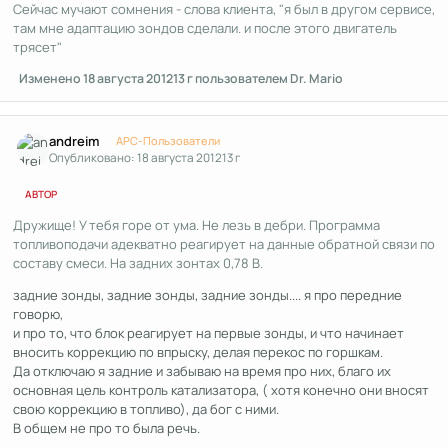
Сейчас мучают сомнения - слова клиента, "я был в другом сервисе,
там мне адаптацию зондов сделали. и после этого двигатель
трясет"
Изменено
18 августа 2012
13 г
пользователем Dr. Mario
Author stats
andreim
APC-Пользователи
Опубликовано:
18 августа 2012
13 г
АВТОР
Дружище! У тебя горе от ума. Не лезь в дебри. Программа
топливоподачи адекватно реагирует на данные обратной связи по
составу смеси. На задних зонтах 0,78 В.
задние зонды, задние зонды, задние зонды.... я про передние
говорю,
и про то, что блок реагирует на первые зонды, и что начинает
вносить коррекцию по впрыску, делая перекос по горшкам.
Да отключаю я задние и забываю на время про них, благо их
основная цель контроль катализатора, ( хотя конечно они вносят
свою коррекцию в топливо), да бог с ними.
В общем не про то была речь.