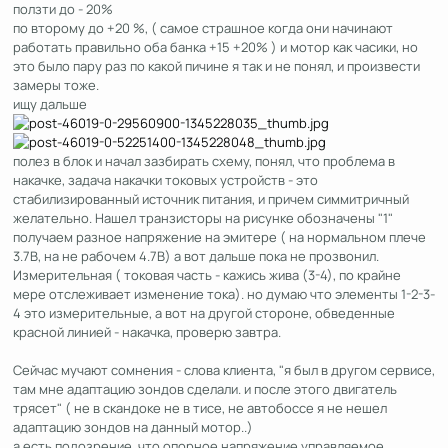
ползти до - 20%
по второму до +20 %, ( самое страшное когда они начинают
работать правильно оба банка +15 +20% ) и мотор как часики, но
это было пару раз по какой пичине я так и не понял, и произвести
замеры тоже.
ищу дальше
полез в блок и начал зазбирать схему, понял, что проблема в
накачке, задача накачки токовых устройств - это
стабилизированный источник питания, и причем симмитричный
желательно. Нашел транзисторы на рисунке обозначены "1"
получаем разное напряжение на эмитере ( на нормальном плече
3.7В, на не рабочем 4.7В) а вот дальше пока не прозвонил.
Измерительная ( токовая часть - кажись жива (3-4), по крайне
мере отслеживает изменение тока). но думаю что элементы 1-2-3-
4 это измерительные, а вот на другой стороне, обведенные
красной линией - накачка, проверю завтра.
Сейчас мучают сомнения - слова клиента, "я был в другом сервисе,
там мне адаптацию зондов сделали. и после этого двигатель
трясет" ( не в скандоке не в тисе, не автобоссе я не нешел
адаптацию зондов на данный мотор..)
а есть подозрение, что опорное напряжение управляемое...