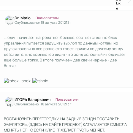
Author stats
Dr. Mario
Пользователи
Опубликовано:
18 августа 2012
13 г
... один начинает нагреваться больше, соответственно блок
управления пытается задушить выхлоп по данным котлам, но
другая половина все равно его греет. причем по другому зонду -
действительно компьютер видит что зонд холодный и подливает
еще больше топки. В итоге получаем две свечи черные - две
белые.
:shok:
Author stats
ИГОРЬ Валерьевич
Пользователи
Опубликовано:
18 августа 2012
13 г
ВОСТАНОВИТЬ ПЕРЕГОРОДКИ НА ЗАДНИЕ ЗОНДЫ ПОСТАВИТЬ
ЭМУЛЯТОРЫ,(ЗДЕСЬ НА САЙТЕ ПРОДАЮТ)КАТАЛИЗАТОР СМЫСЛА
МЕНЯТЬ НЕТ,НО ЕСЛИ КЛИЕНТ ЖЕЛАЕТ ПУСТЬ МЕНЯЕТ.