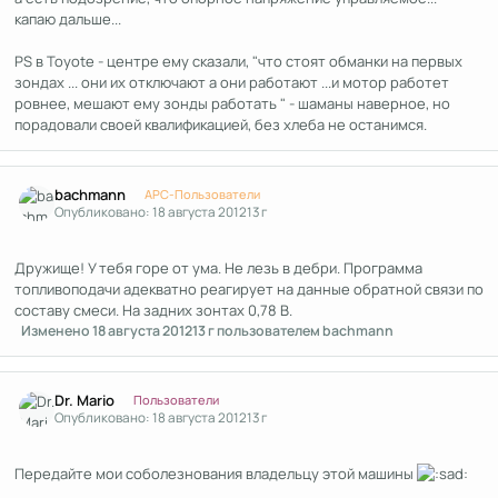
капаю дальше...
PS в Toyote - центре ему сказали, "что стоят обманки на первых
зондах ... они их отключают а они работают ...и мотор работет
ровнее, мешают ему зонды работать " - шаманы наверное, но
порадовали своей квалификацией, без хлеба не останимся.
Author stats
bachmann
APC-Пользователи
Опубликовано:
18 августа 2012
13 г
Дружище! У тебя горе от ума. Не лезь в дебри. Программа
топливоподачи адекватно реагирует на данные обратной связи по
составу смеси. На задних зонтах 0,78 В.
Изменено
18 августа 2012
13 г
пользователем bachmann
Author stats
Dr. Mario
Пользователи
Опубликовано:
18 августа 2012
13 г
Передайте мои соболезнования владельцу этой машины