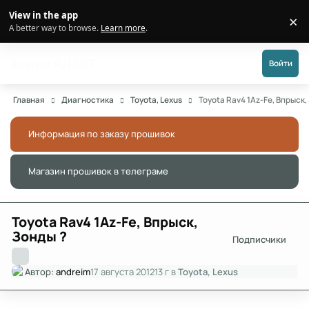
Перейти к публикации
View in the app
×
Di
A better way to browse.
Learn more
.
Форум АДАКТ
Войти
Главная
Диагностика
Toyota, Lexus
Toyota Rav4 1Az-Fe, Впрыск,
Информация по заказу прошивок
Скры
Магазин прошивок в телеграме
Скры
Toyota Rav4 1Az-Fe, Впрыск,
Зонды ?
Подписчики
Автор:
andreim
17 августа 2012
13 г
в
Toyota, Lexus