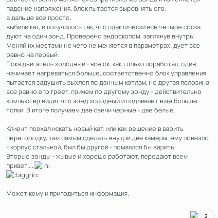
падение напряжения, блок пытается выровнять его.
а дальше все просто.
выбили кат, и получилось так, что практически все четыре соска
дуют на один зонд. Проверено эндоскопом, заглянув внутрь.
Меняй их местами не чего не меняется в параметрах. дует все
равно на первый.
Пока двигатель холодный - все ок, как только поработал, один
начинает нагреваться больше, соответственно блок управления
пытается задушить выхлоп по данным котлам, но другая половина
все равно его греет. причем по другому зонду - действительно
компьютер видит что зонд холодный и подливает еще больше
топки. В итоге получаем две свечи черные - две белые.
Клиент поехал искать новый кат, или как решение в варить
перегородку, там самым сделать внутри две камеры, ему повезло
- корпус стальной, был бы другой - помаялся бы варить.
Вторые зонды - жывые и хорошо работают, передают всем
привет....
Может кому и пригодиться информация.
2