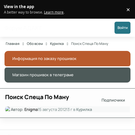
Перейти к публикации
View in the app
×
Di
A better way to browse.
Learn more
.
Форум АДАКТ
Войти
Главная
Обо всем
Курилка
Поиск Спеца По Ману
Информация по заказу прошивок
Скры
Магазин прошивок в телеграме
Скры
Поиск Спеца По Ману
Подписчики
Автор:
Enigma
15 августа 2012
13 г
в
Курилка
Author stats