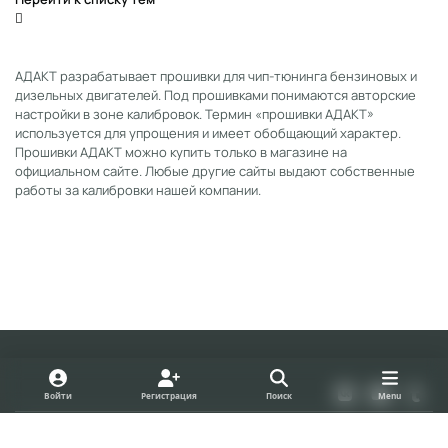
АДАКТ разрабатывает прошивки для чип-тюнинга бензиновых и
дизельных двигателей. Под прошивками понимаются авторские
настройки в зоне калибровок. Термин «прошивки АДАКТ»
используется для упрощения и имеет обобщающий характер.
Прошивки АДАКТ можно купить только в магазине на
официальном сайте. Любые другие сайты выдают собственные
работы за калибровки нашей компании.
Light Mode
Dark Mode
System Preference
v
y
t
Войти
Регистрация
Поиск
Menu
k
o
u
Политика конфиденциальности
Cookies
u
m
forum.adact.ru
Powered by
Invision Community