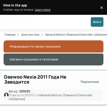
Перейти к публикации
View in the app
×
Di
A better way to browse.
Learn more
.
Форум АДАКТ
Войти
Главная
Диагностика
General Motors (Daewoo/Chevrolet, UzDaewo
Информация по заказу прошивок
Скры
Магазин прошивок в телеграме
Скры
Daewoo Nexia 2011 Года Не
Заводится
Подписчики
Автор:
SERGEII
13 августа 2012
13 г
в
General Motors (Daewoo/Chevrolet,
UzDaewoo)