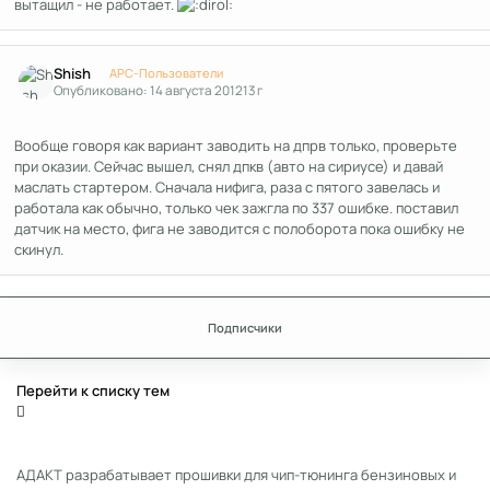
вытащил - не работает.
Author stats
Shish
APC-Пользователи
Опубликовано:
14 августа 2012
13 г
Вообще говоря как вариант заводить на дпрв только, проверьте
при оказии. Сейчас вышел, снял дпкв (авто на сириусе) и давай
маслать стартером. Сначала нифига, раза с пятого завелась и
работала как обычно, только чек зажгла по 337 ошибке. поставил
датчик на место, фига не заводится с полоборота пока ошибку не
скинул.
Подписчики
Перейти к списку тем
АДАКТ разрабатывает прошивки для чип-тюнинга бензиновых и