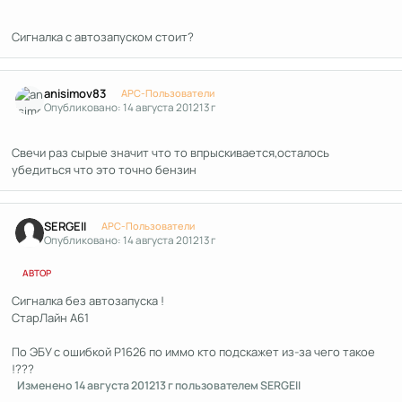
Сигналка с автозапуском стоит?
Author stats
anisimov83
APC-Пользователи
Опубликовано:
14 августа 2012
13 г
Свечи раз сырые значит что то впрыскивается,осталось
убедиться что это точно бензин
Author stats
SERGEII
APC-Пользователи
Опубликовано:
14 августа 2012
13 г
АВТОР
Сигналка без автозапуска !
СтарЛайн А61
По ЭБУ с ошибкой P1626 по иммо кто подскажет из-за чего такое
!???
Изменено
14 августа 2012
13 г
пользователем SERGEII