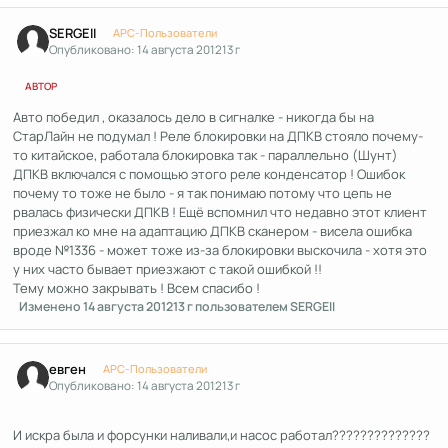
Author stats
SERGEII
APC-Пользователи
Опубликовано:
14 августа 2012
13 г
АВТОР
Авто победил , оказалось дело в сигналке - никогда бы на
СтарЛайн не подумал ! Реле блокировки на ДПКВ стояло почему-
то китайское, работала блокировка так - параллельно (Шунт)
ДПКВ включался с помощью этого реле конденсатор ! Ошибок
почему то тоже не было - я так понимаю потому что цепь не
рвалась физически ДПКВ ! Ещё вспомнил что недавно этот клиент
приезжал ко мне на адаптацию ДПКВ сканером - висела ошибка
вроде №1336 - может тоже из-за блокировки выскочила - хотя это
у них часто бывает приезжают с такой ошибкой !!
Тему можно закрывать ! Всем спасибо !
Изменено
14 августа 2012
13 г
пользователем SERGEII
Author stats
евген
APC-Пользователи
Опубликовано:
14 августа 2012
13 г
И искра была и форсунки наливали,и насос работал??????????????