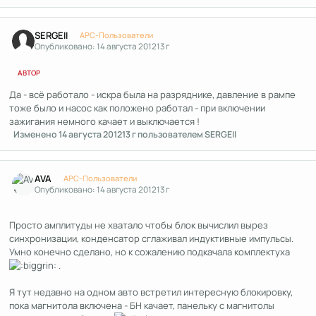
Author stats
SERGEII
APC-Пользователи
Опубликовано:
14 августа 2012
13 г
АВТОР
Да - всё работало - искра была на разряднике, давление в рампе
тоже было и насос как положено работал - при включении
зажигания немного качает и выключается !
Изменено
14 августа 2012
13 г
пользователем SERGEII
Author stats
AVA
APC-Пользователи
Опубликовано:
14 августа 2012
13 г
Просто амплитуды не хватало чтобы блок вычислил вырез
синхронизации, конденсатор сглаживал индуктивные импульсы.
Умно конечно сделано, но к сожалению подкачала комплектуха
.
Я тут недавно на одном авто встретил интересную блокировку,
пока магнитола включена - БН качает, панельку с магнитолы