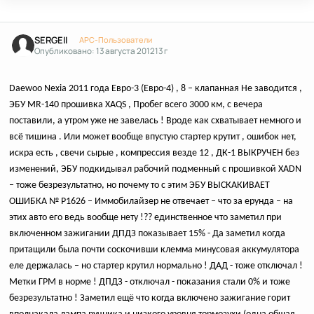
Author stats
SERGEII
APC-Пользователи
Опубликовано:
13 августа 2012
13 г
Daewoo Nexia 2011 года Евро-3 (Евро-4) , 8 – клапанная Не заводится ,
ЭБУ MR-140 прошивка XAQS , Пробег всего 3000 км, с вечера
поставили, а утром уже не завелась ! Вроде как схватывает немного и
всё тишина . Или может вообще впустую стартер крутит , ошибок нет,
искра есть , свечи сырые , компрессия везде 12 , ДК-1 ВЫКРУЧЕН без
изменений, ЭБУ подкидывал рабочий подменный с прошивкой XADN
– тоже безрезультатно, но почему то с этим ЭБУ ВЫСКАКИВАЕТ
ОШИБКА № P1626 – Иммобилайзер не отвечает – что за ерунда – на
этих авто его ведь вообще нету !?? единственное что заметил при
включенном зажигании ДПДЗ показывает 15% - Да заметил когда
притащили была почти соскочивши клемма минусовая аккумулятора
еле держалась – но стартер крутил нормально ! ДАД - тоже отключал !
Метки ГРМ в норме ! ДПДЗ - отключал - показания стали 0% и тоже
безрезультатно ! Заметил ещё что когда включено зажигание горит