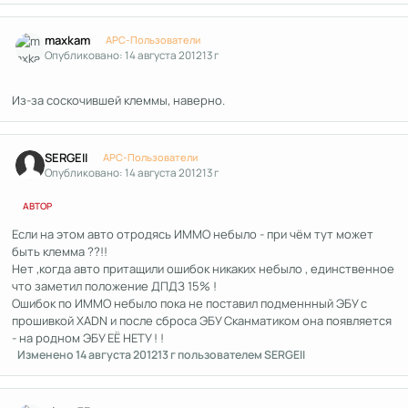
Author stats
maxkam
APC-Пользователи
Опубликовано:
14 августа 2012
13 г
Из-за соскочившей клеммы, наверно.
Author stats
SERGEII
APC-Пользователи
Опубликовано:
14 августа 2012
13 г
АВТОР
Если на этом авто отродясь ИММО небыло - при чём тут может
быть клемма ??!!
Нет ,когда авто притащили ошибок никаких небыло , единственное
что заметил положение ДПДЗ 15% !
Ошибок по ИММО небыло пока не поставил подменнный ЭБУ с
прошивкой XADN и после сброса ЭБУ Сканматиком она появляется
- на родном ЭБУ ЕЁ НЕТУ ! !
Изменено
14 августа 2012
13 г
пользователем SERGEII
Author stats