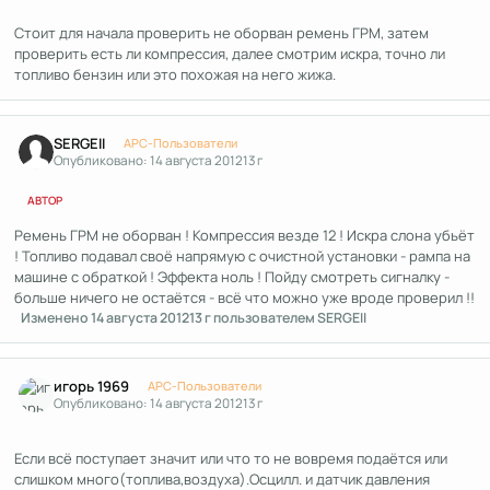
Стоит для начала проверить не оборван ремень ГРМ, затем
проверить есть ли компрессия, далее смотрим искра, точно ли
топливо бензин или это похожая на него жижа.
Author stats
SERGEII
APC-Пользователи
Опубликовано:
14 августа 2012
13 г
АВТОР
Ремень ГРМ не оборван ! Компрессия везде 12 ! Искра слона убьёт
! Топливо подавал своё напрямую с очистной установки - рампа на
машине с обраткой ! Эффекта ноль ! Пойду смотреть сигналку -
больше ничего не остаётся - всё что можно уже вроде проверил !!
Изменено
14 августа 2012
13 г
пользователем SERGEII
Author stats
игорь 1969
APC-Пользователи
Опубликовано:
14 августа 2012
13 г
Если всё поступает значит или что то не вовремя подаётся или
слишком много(топлива,воздуха).Осцилл. и датчик давления