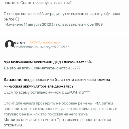
поможет.Она хоть чихнуть пытается?
С вечера поставили?А им ради шутки выхлоп не заткнули(и такое
было))))
Изменено
14 августа 2012
13 г
пользователем игорь 1969
Author stats
евген
APC-Пользователи
Опубликовано:
14 августа 2012
13 г
при включенном зажигании ДПДЗ показывает 15%
Да это на всех-Сканматиком смотришь???
Да заметил когда притащили была почти соскочивши клемма
минусовая аккумулятора еле держалась
Судя по всему остальному-мож с ЕЕРОМ что???
Стоит для начала проверить не оборван ремень ГРМ, затем
проверить есть ли компрессия, далее смотрим искра, точно ли
топливо бензин или это похожая на него жижа.
Метки по описанию на месте.Про топливо вопрос остаётся
открытым.