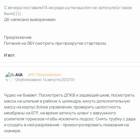
С вечера поставили?А им ради шутки выхлоп не заткнули(и такое
было))))
ДК написано выворачивал.
Предложение.
Питания на ЭБУ смотреть при прокрутке стартером.
И вот.
Author stats
AVA
APC-Пользователи
Опубликовано:
14 августа 2012
13 г
Чудес не бывает. Посмотреть ДПКВ и задающий шкив, посмотреть
массы на шпильке в районе 4 цилиндра, кинуть дополнительную
массу на корпус блока управления, проверить целостность
мембраны на ЕГР, на время заткнуть шланг с вакуумного
усилителя тормозов чтобы исключить подсос. Снять трубку с дада
и создать в ней разряжение - проконтролировать показания на
сканере.