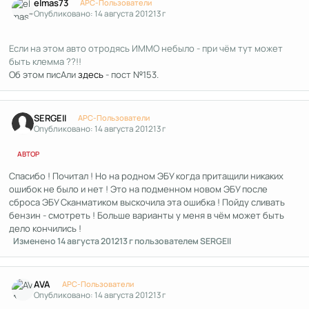
elmas73
APC-Пользователи
Опубликовано:
14 августа 2012
13 г
Если на этом авто отродясь ИММО небыло - при чём тут может
быть клемма ??!!
Об этом писАли
здесь
- пост №153.
Author stats
SERGEII
APC-Пользователи
Опубликовано:
14 августа 2012
13 г
АВТОР
Спасибо ! Почитал ! Но на родном ЭБУ когда притащили никаких
ошибок не было и нет ! Это на подменном новом ЭБУ после
сброса ЭБУ Сканматиком выскочила эта ошибка ! Пойду сливать
бензин - смотреть ! Больше варианты у меня в чём может быть
дело кончились !
Изменено
14 августа 2012
13 г
пользователем SERGEII
Author stats
AVA
APC-Пользователи
Опубликовано:
14 августа 2012
13 г