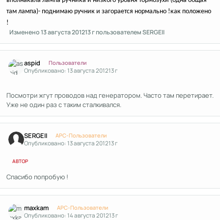
вполнакала лампа ручника и низкого уровня тормозухи (одна общая
там лампа)- поднимаю ручник и загорается нормально !как положено
!
Изменено
13 августа 2012
13 г
пользователем SERGEII
Author stats
aspid
Пользователи
Опубликовано:
13 августа 2012
13 г
Посмотри жгут проводов над генератором. Часто там перетирает.
Уже не один раз с таким сталкивался.
Author stats
SERGEII
APC-Пользователи
Опубликовано:
13 августа 2012
13 г
АВТОР
Спасибо попробую !
Author stats
maxkam
APC-Пользователи
Опубликовано:
14 августа 2012
13 г