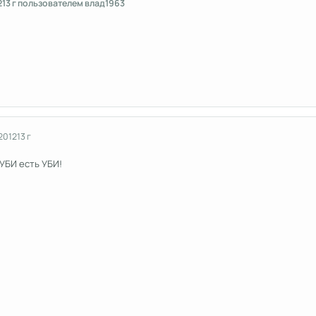
2
13 г
пользователем влад1963
2012
13 г
 УБИ есть УБИ!