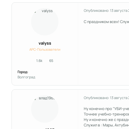
Опубликовано:
13 августа 
С праздником всех! Служи
valyss
APC-Пользователи
1.6k
65
сообщения
Репутация
Город:
Волгоград
Опубликовано:
13 августа 
Ну конечно про "УБИ-уче
Точнее учебно-трениро
Ну и конечно же с празд
Служил в : Мары, Ахтубин