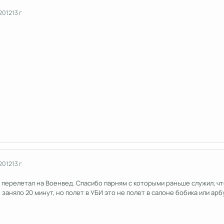
2012
13 г
2012
13 г
е) перелетал на Военвед. Спасибо парням с которыми раньше служил, ч
заняло 20 минут, но полет в УБИ это не полет в салоне бобика или арб