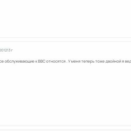
2012
13 г
 все обслуживающие к ВВС относятся . У меня теперь тоже двойной я ве