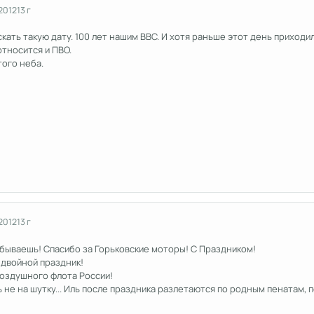
2012
13 г
ать такую дату. 100 лет нашим ВВС. И хотя раньше этот день приходилс
относится и ПВО.
того неба.
2012
13 г
абываешь! Спасибо за Горьковские моторы! С Праздником!
я двойной праздник!
Воздушного флота России!
 не на шутку... Иль после праздника разлетаются по родным пенатам, 