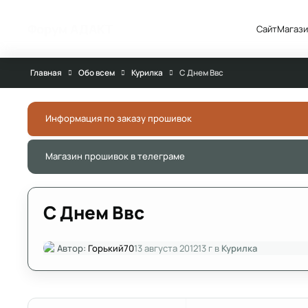
Перейти к публикации
Форум АДАКТ
Сайт
Магази
Главная
Обо всем
Курилка
С Днем Ввс
Информация по заказу прошивок
Магазин прошивок в телеграме
С Днем Ввс
Автор:
Горький70
13 августа 2012
13 г
в
Курилка