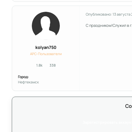
Опубликовано:
13 августа 
С праздником!Служил в г
kolyan750
APC-Пользователи
1.8k
338
сообщения
Репутация
Город:
Нефтекамск
Со
Зарегистрировать аккаун