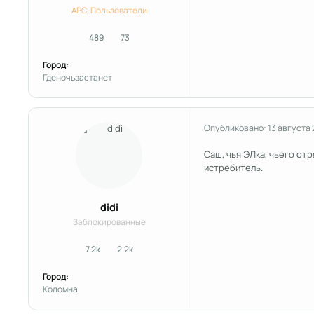
APC-Пользователи
489
73
сообщения
Репутация
Город:
Гденочьзастанет
Опубликовано:
13 августа 
Саш, чья ЭЛка, чьего от
истребитель.
didi
Заблокированные
7.2k
2.2k
сообщения
Репутация
Город:
Коломна