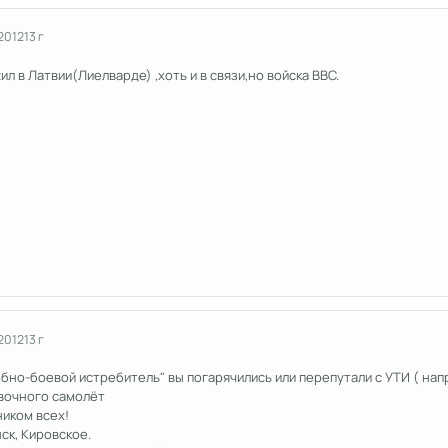
2012
13 г
л в Латвии(Лиелварде) ,хоть и в связи,но войска ВВС.
2012
13 г
бно-боевой истребитель" вы погарячились или перепутали с УТИ ( нап
вочного самолёт
ником всех!
ск, Кировское.