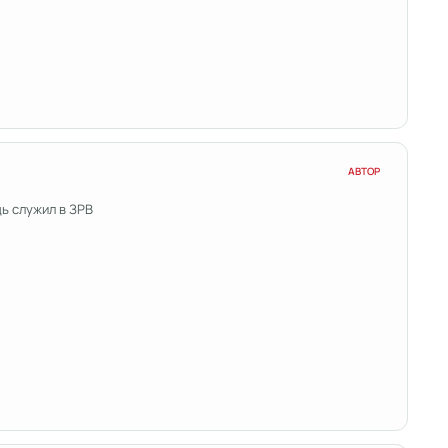
АВТОР
дь служил в ЗРВ