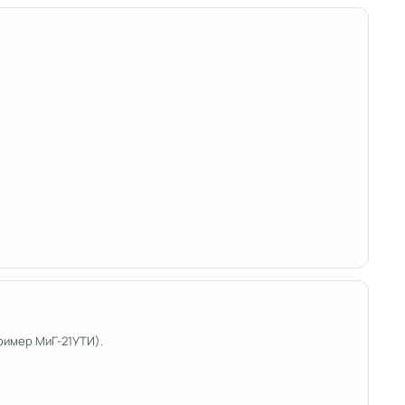
ример МиГ-21УТИ).