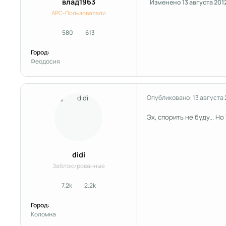
влад1963
Изменено
13 августа 201
APC-Пользователи
580
613
сообщения
Репутация
Город:
Феодосия
Опубликовано:
13 августа 
Эх, спорить не буду... Но
didi
Заблокированные
7.2k
2.2k
сообщения
Репутация
Город:
Коломна