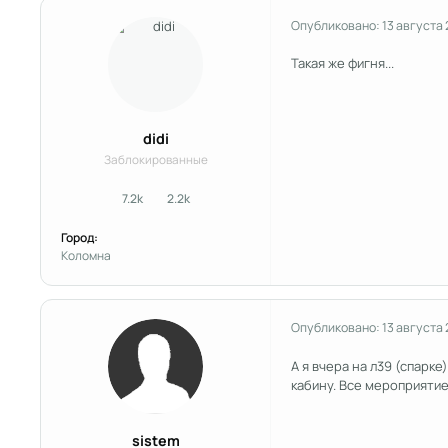
Опубликовано:
13 августа 
Такая же фигня...
didi
Заблокированные
7.2k
2.2k
сообщения
Репутация
Город:
Коломна
Опубликовано:
13 августа 
А я вчера на л39 (спарк
кабину. Все мероприятие 
sistem