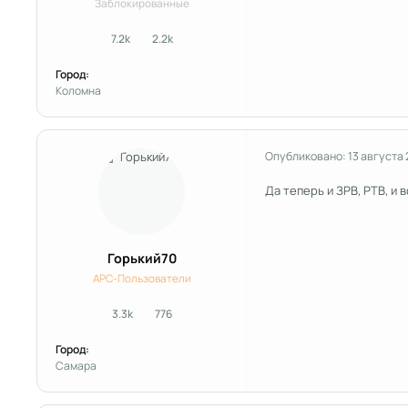
Заблокированные
7.2k
2.2k
сообщения
Репутация
Город:
Коломна
Опубликовано:
13 августа 
Да теперь и ЗРВ, РТВ, и
Горький70
APC-Пользователи
3.3k
776
сообщения
Репутация
Город:
Самара