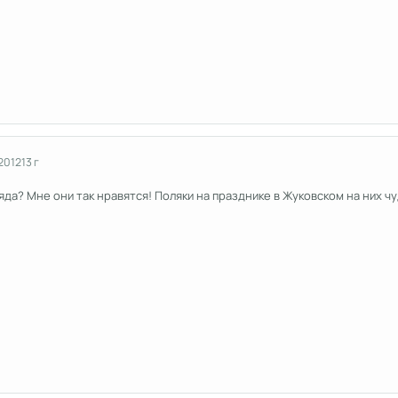
2012
13 г
ряда? Мне они так нравятся! Поляки на празднике в Жуковском на них ч