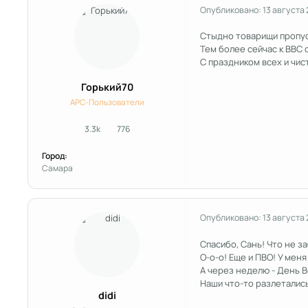
Опубликовано:
13 августа 
Стыдно товарищи пропуск
Тем более сейчас к ВВС 
С праздником всех и чис
Горький70
APC-Пользователи
3.3k
776
сообщения
Репутация
Город:
Самара
Опубликовано:
13 августа 
Спасибо, Сань! Что не з
О-о-о! Еще и ПВО! У мен
А через неделю - День 
Наши что-то разлетались
didi