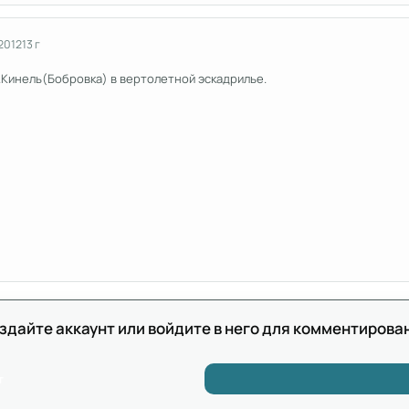
2012
13 г
.Кинель(Бобровка) в вертолетной эскадрилье.
здайте аккаунт или войдите в него для комментирова
т