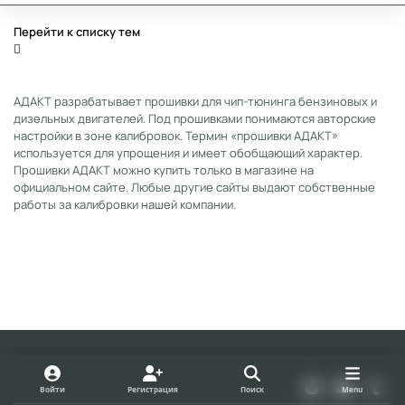
Перейти к списку тем
АДАКТ разрабатывает прошивки для чип-тюнинга бензиновых и
дизельных двигателей. Под прошивками понимаются авторские
настройки в зоне калибровок. Термин «прошивки АДАКТ»
используется для упрощения и имеет обобщающий характер.
Прошивки АДАКТ можно купить только в магазине на
официальном сайте. Любые другие сайты выдают собственные
работы за калибровки нашей компании.
Light Mode
Dark Mode
System Preference
v
y
t
Войти
Регистрация
Поиск
Menu
k
o
u