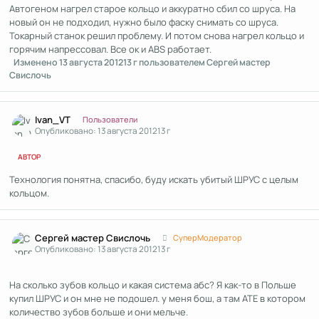
Автогеном нагрел старое кольцо и аккуратно сбил со шруса. На
новый он не подходил, нужно было фаску снимать со шруса.
Токарный станок решил проблему. И потом снова нагрел кольцо и
горячим напрессовал. Все ок и ABS работает.
Изменено
13 августа 2012
13 г
пользователем Сергей мастер
Свислочь
Author stats
Ivan_VT
Пользователи
Опубликовано:
13 августа 2012
13 г
АВТОР
Технология понятна, спасибо, буду искать убитый ШРУС с целым
кольцом.
Author stats
Сергей мастер Свислочь
СуперМодератор
Опубликовано:
13 августа 2012
13 г
На сколько зубов кольцо и какая система абс? Я как-то в Польше
купил ШРУС и он мне не подошел. у меня бош, а там АТЕ в котором
количество зубов больше и они мельче.