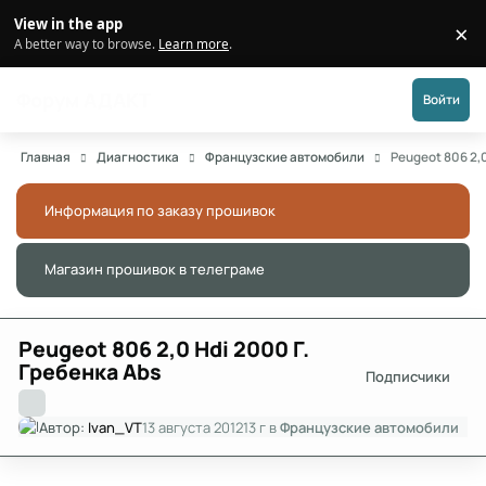
Перейти к публикации
View in the app
×
Di
A better way to browse.
Learn more
.
Форум АДАКТ
Войти
Главная
Диагностика
Французские автомобили
Peugeot 806 2,0
Информация по заказу прошивок
Скры
Магазин прошивок в телеграме
Скры
Peugeot 806 2,0 Hdi 2000 Г.
Гребенка Abs
Подписчики
Автор:
Ivan_VT
13 августа 2012
13 г
в
Французские автомобили