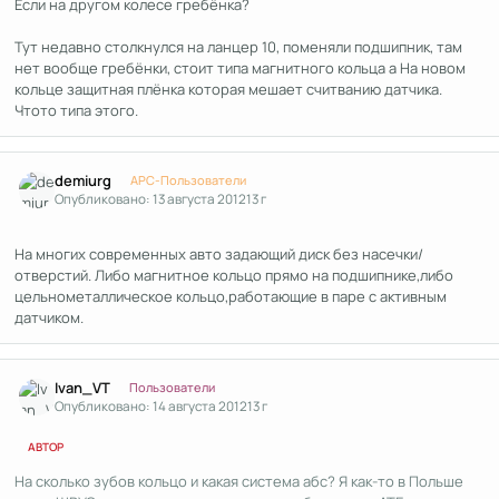
Если на другом колесе гребёнка?
Тут недавно столкнулся на ланцер 10, поменяли подшипник, там
нет вообще гребёнки, стоит типа магнитного кольца а На новом
кольце защитная плёнка которая мешает считванию датчика.
Чтото типа этого.
Author stats
demiurg
APC-Пользователи
Опубликовано:
13 августа 2012
13 г
На многих современных авто задающий диск без насечки/
отверстий. Либо магнитное кольцо прямо на подшипнике,либо
цельнометаллическое кольцо,работающие в паре с активным
датчиком.
Author stats
Ivan_VT
Пользователи
Опубликовано:
14 августа 2012
13 г
АВТОР
На сколько зубов кольцо и какая система абс? Я как-то в Польше