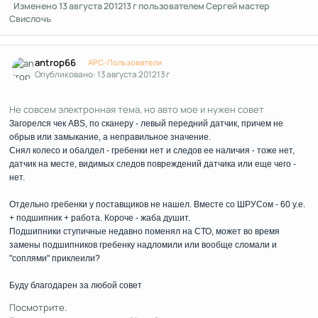
Изменено
13 августа 2012
13 г
пользователем Сергей мастер
Свислочь
Author stats
antrop66
APC-Пользователи
Опубликовано:
13 августа 2012
13 г
Не совсем электронная тема, но авто мое и нужен совет
Загорелся чек АBS, по сканеру - левый передний датчик, причем не
обрыв или замыкание, а неправильное значение.
Снял колесо и обалдел - гребенки нет и следов ее наличия - тоже нет,
датчик на месте, видимых следов повреждений датчика или еще чего -
нет.
Отдельно гребенки у поставщиков не нашел. Вместе со ШРУСом - 60 у.е.
+ подшипник + работа. Короче - жаба душит.
Подшипники ступичные недавно поменял на СТО, может во время
замены подшипников гребенку надломили или вообще сломали и
"соплями" приклеили?
Буду благодарен за любой совет
Посмотрите.