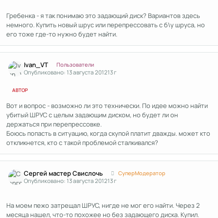
Гребенка - я так понимаю это задающий диск? Вариантов здесь
немного. Купить новый шрус или перепрессовать с б\у шруса, но
его тоже где-то нужно будет найти.
Author stats
Ivan_VT
Пользователи
Опубликовано:
13 августа 2012
13 г
АВТОР
Вот и вопрос - возможно ли это технически. По идее можно найти
убитый ШРУС с целым задающим диском, но будет ли он
держаться при перепрессовке.
Боюсь попасть в ситуацию, когда скупой платит дважды. может кто
откликнется, кто с такой проблемой сталкивался?
Author stats
Сергей мастер Свислочь
СуперМодератор
Опубликовано:
13 августа 2012
13 г
На моем пежо затрещал ШРУС, нигде не мог его найти. Через 2
месяца нашел, что-то похожее но без задающего диска. Купил.