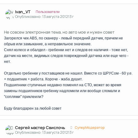
Author stats
Ivan_VT
Пользователи
Опубликовано:
13 августа 2012
13 г
Не совсем электронная тема, но авто мое и нужен совет
Загорелся чек АBS, по сканеру - левый передний датчик, причем не
обрыв или замыкание, а неправильное значение.
Снял колесо и обалдел - гребенки нет и следов ее наличия - тоже нет,
датчик на месте, видимых следов повреждений датчика или еще чего -
нет.
Отдельно гребенки у поставщиков не нашел. Вместе со ШРУСом - 60 у.е.
+ подшипник + работа. Короче - жаба душит.
Подшипники ступичные недавно поменял на СТО, может во время
замены подшипников гребенку надломили или вообще сломали и
"соплями" приклеили?
Буду благодарен за любой совет
Author stats
Сергей мастер Свислочь
СуперМодератор
Опубликовано:
13 августа 2012
13 г