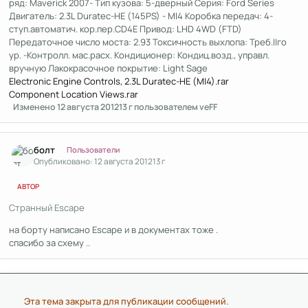
ряд: Maverick 2007- Тип кузова: 5-дверный Серия: Ford Series
Двигатель: 2.3L Duratec-HE (145PS) - MI4 Коробка передач: 4-
ступ.автоматич. кор.пер.CD4E Привод: LHD 4WD (FTD)
Передаточное число моста: 2.93 Токсичность выхлопа: Треб.IIго
ур. -Контролл. мас.расх. Кондиционер: Кондиц.возд., управл.
вручную Лакокрасочное покрытие: Light Sage
Electronic Engine Controls, 2.3L Duratec-HE (MI4).rar
Component Location Views.rar
Изменено
12 августа 2012
13 г
пользователем veFF
Author stats
болт
Пользователи
Опубликовано:
12 августа 2012
13 г
АВТОР
Странный Escape
на борту написано Escape и в документах тоже .
спасибо за схему ..
Эта тема закрыта для публикации сообщений.