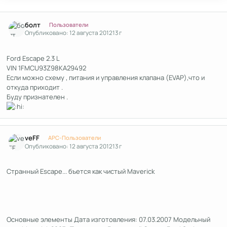
Author stats
болт
Пользователи
Опубликовано:
12 августа 2012
13 г
Ford Escape 2.3 L
VIN 1FMCU93Z98KA29492
Если можно схему , питания и управления клапана (EVAP),что и
откуда приходит .
Буду признателен .
Author stats
veFF
APC-Пользователи
Опубликовано:
12 августа 2012
13 г
Странный Escape... бъется как чистый Maverick
Основные элементы Дата изготовления: 07.03.2007 Модельный