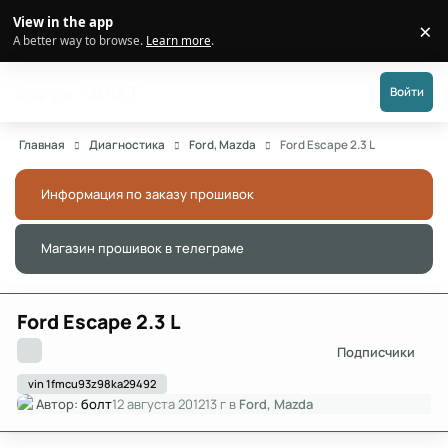
Перейти к публикации
View in the app
×
Di
A better way to browse.
Learn more
.
Форум АДАКТ
Войти
Главная
Диагностика
Ford, Mazda
Ford Escape 2.3 L
Информация по заказу прошивок
Скры
Магазин прошивок в телеграме
Скры
Ford Escape 2.3 L
Подписчики
vin 1fmcu93z98ka29492
Автор:
болт
12 августа 2012
13 г
в
Ford, Mazda