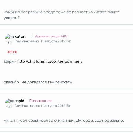
комбик в бсл режиме вроде тоже ее полностью читает\пишет
уверен?
Author stats
kutun
Администрация APC
Опубликовано:
11 августа 2012
13 г
АВТОР
Держи
http://chiptuner.ru/content/dw_ser/
спасибо , не догадался там поискать
Author stats
aspid
Пользователи
Опубликовано:
11 августа 2012
13 г
Читал, писал, сравнивал со считанным Шутером, всё нормально.