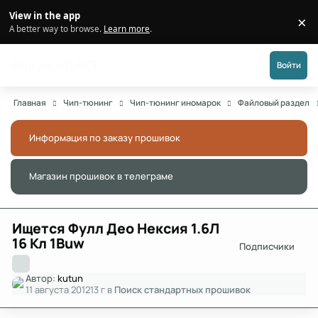
Перейти к публикации
View in the app
×
Di
A better way to browse.
Learn more
.
Форум АДАКТ
Войти
Главная
Чип-тюнинг
Чип-тюнинг иномарок
Файловый раздел
Информация по заказу прошивок
Скры
Магазин прошивок в телеграме
Скры
Ищется Фулл Део Нексия 1.6Л
16 Кл 1Buw
Подписчики
Автор:
kutun
11 августа 2012
13 г
в
Поиск стандартных прошивок