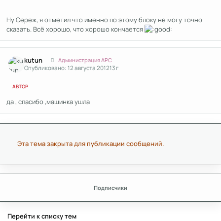
Ну Сереж, я отметил что именно по этому блоку не могу точно
сказать. Всё хорошо, что хорошо кончается
Author stats
kutun
Администрация APC
Опубликовано:
12 августа 2012
13 г
АВТОР
да , спасибо ,машинка ушла
Эта тема закрыта для публикации сообщений.
Подписчики
Перейти к списку тем