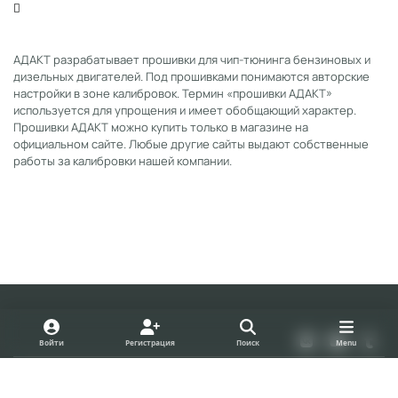
АДАКТ разрабатывает прошивки для чип-тюнинга бензиновых и
дизельных двигателей. Под прошивками понимаются авторские
настройки в зоне калибровок. Термин «прошивки АДАКТ»
используется для упрощения и имеет обобщающий характер.
Прошивки АДАКТ можно купить только в магазине на
официальном сайте. Любые другие сайты выдают собственные
работы за калибровки нашей компании.
Light Mode
Dark Mode
System Preference
v
y
t
Войти
Регистрация
Поиск
Menu
k
o
u
Политика конфиденциальности
Cookies
u
m
forum.adact.ru
Powered by
Invision Community