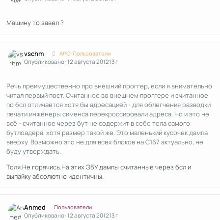
Машину то завел ?
Author stats
vschm
APC-Пользователи
Опубликовано:
12 августа 2012
13 г
Речь преимущественно про внешний проггер, если я внимательно
читал первый пост. Считанное во внешнем проггере и считанное
по бсл отличается хотя бы адресацией - для облегчения разводки
печати инженеры сименса перекроссировали адреса. Но и это не
всё - считанное через бут не содержит в себе тела самого
бутлоадера, хотя размер такой же. Это маленький кусочек дампа
вверху. Возможно это не для всех блоков на С167 актуально, не
буду утверждать.
Толя.Не горячись.На этих ЭБУ дампы считанные через бсл и
выпайку абсолютно идентичны.
Author stats
Anmed
Пользователи
Опубликовано:
12 августа 2012
13 г