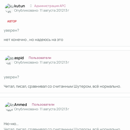
Author stats
kutun
Администрация APC
Опубликовано:
11 августа 2012
13 г
АВТОР
уверен?
нет конечно , но надеюсь на это
Author stats
aspid
Пользователи
Опубликовано:
11 августа 2012
13 г
уверен?
Читал, писал, сравнивал со считанным Шутером, всё нормально.
Author stats
Anmed
Пользователи
Опубликовано:
11 августа 2012
13 г
Ню-ню...
Читал, писал, сравнивал со считанным Шутером, всё нормально.