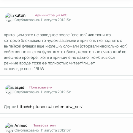
Author stats
kutun
Администрация APC
Опубликовано:
11 августа 2012
13 г
притащили авто не заводное после "спецов" чип тюнинга.,
которые блок каким то чудом завалили и при попытке поднять с
выпайкой флешки еще и флешку сломали (оторвали несколько ног)
собственно ищется фулл на этот блок , желательно считанный во
внешнем прогере , хотя в принципе не важно , комбик в бсл
режиме вроде тоже ее полностью читает\пишет
на шильде софт 1BUW
Author stats
aspid
Пользователи
Опубликовано:
11 августа 2012
13 г
Держи
http://chiptuner.ru/content/dw_ser/
Author stats
Anmed
Пользователи
Опубликовано:
11 августа 2012
13 г