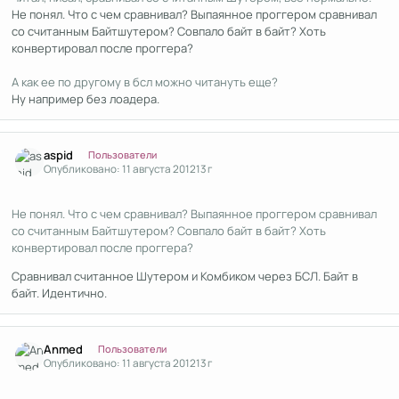
Не понял. Что с чем сравнивал? Выпаянное проггером сравнивал
со считанным Байтшутером? Совпало байт в байт? Хоть
конвертировал после проггера?
А как ее по другому в бсл можно читануть еще?
Ну например без лоадера.
Author stats
aspid
Пользователи
Опубликовано:
11 августа 2012
13 г
Не понял. Что с чем сравнивал? Выпаянное проггером сравнивал
со считанным Байтшутером? Совпало байт в байт? Хоть
конвертировал после проггера?
Сравнивал считанное Шутером и Комбиком через БСЛ. Байт в
байт. Идентично.
Author stats
Anmed
Пользователи
Опубликовано:
11 августа 2012
13 г