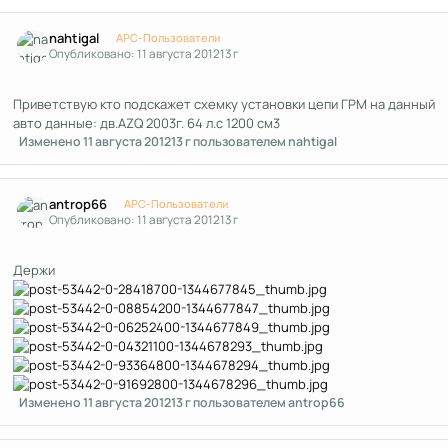
Author stats
nahtigal
APC-Пользователи
Опубликовано:
11 августа 2012
13 г
Приветствую кто подскажет схемку установки цепи ГРМ на данный
авто данные: дв.AZQ 2003г. 64 л.с 1200 см3
Изменено
11 августа 2012
13 г
пользователем nahtigal
Author stats
antrop66
APC-Пользователи
Опубликовано:
11 августа 2012
13 г
Держи
Изменено
11 августа 2012
13 г
пользователем antrop66
Author stats