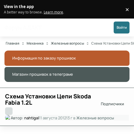
Перейти к публикации
View in the app
×
Di
A better way to browse.
Learn more
.
Форум АДАКТ
Войти
Главная
Механика
Железные вопросы
Схема Установки Цепи Sk
Информация по заказу прошивок
Скры
Магазин прошивок в телеграме
Скры
Схема Установки Цепи Skoda
Fabia 1.2L
Подписчики
Автор:
nahtigal
11 августа 2012
13 г
в
Железные вопросы