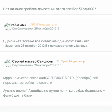
Нет ни каких проблем при чтении этого edc16cp33 бдм100?
Author stats
v.kartava
APC-Пользователи
Опубликовано:
26 октября 2012
13 г
БДМом нет. тока не все китайские бдм могут взять его
Изменено
26 октября 2012
13 г
пользователем v.kartava
Author stats
Сергей мастер Свислочь
СуперМодератор
Опубликовано:
26 октября 2012
13 г
Mpps - ом читал-писал AudiQ7 EDC16CP 3.0TDI (Калибры) всё
нормуль настройки не слетели
Ауди не опель:) А вообще не нужно лениться, с бдм безопасно +
фулл будет в базе.