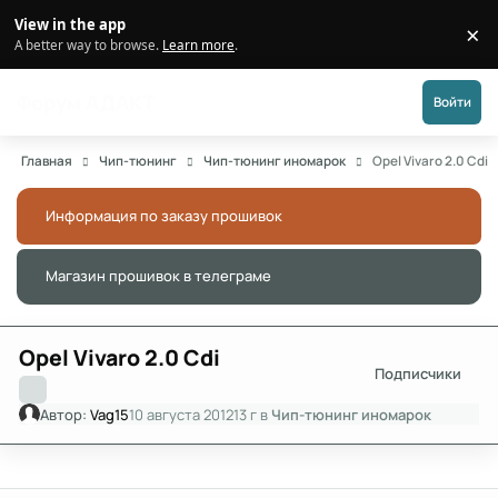
Перейти к публикации
View in the app
×
Di
A better way to browse.
Learn more
.
Форум АДАКТ
Войти
Главная
Чип-тюнинг
Чип-тюнинг иномарок
Opel Vivaro 2.0 Cdi
Информация по заказу прошивок
Скры
Магазин прошивок в телеграме
Скры
Opel Vivaro 2.0 Cdi
Подписчики
Автор:
Vag15
10 августа 2012
13 г
в
Чип-тюнинг иномарок