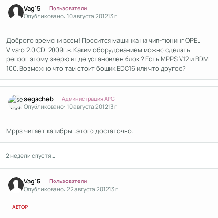
Author stats
Vag15
Пользователи
Опубликовано:
10 августа 2012
13 г
Доброго времени всем! Просится машинка на чип-тюнинг OPEL
Vivaro 2.0 CDI 2009г.в. Каким оборудованием можно сделать
репрог этому зверю и где установлен блок ? Есть MPPS V12 и BDM
100. Возможно что там стоит бошик EDC16 или что другое?
Author stats
segacheb
Администрация APC
Опубликовано:
10 августа 2012
13 г
Mpps читает калибры...этого достаточно.
2 недели спустя...
Author stats
Vag15
Пользователи
Опубликовано:
22 августа 2012
13 г
АВТОР