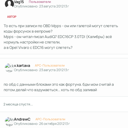
Vag15
Пользователи
Опубликовано:
23 августа 2012
13 г
АВТОР
То есть при записи по OBD Mpps - ом или галетой могут слететь
коды форсунок в еепроме?
Mpps - ом читал-писал AudiQ7 EDC16CP 3.0TDI (Калибры) всё
нормуль настройки не слетели,
а в Opel Vivaro c EDС16 могут слететь?
Author stats
v.kartava
APC-Пользователи
Опубликовано:
23 августа 2012
13 г
по обд с данными блоками это как фортуна. бдм мом считай а
потом делай что вздумаеться... хоть по обд заливай
2 месяца спустя...
Author stats
AndrewC
APC-Пользователи
Опубликовано:
26 октября 2012
13 г