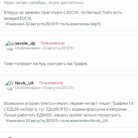
Mpps читает калибры...этого достаточно.
В Mpps не заявлен Opel Vivaro c EDС16 . по Renault Trafic есть
вкладка EDC16.
Изменено
22 августа 2012
13 г
пользователем Vag15
Author stats
sevole_dp
Пользователи
Опубликовано:
22 августа 2012
13 г
Галетта берет на Ура, смотреть как Трафик.
Author stats
Novik_UA
Пользователи
Опубликовано:
23 августа 2012
13 г
Возможно вторая галета и пишет, первая читает-пишет Трафики 1.9
с ЕДЦ15 на борту, тут ЕДЦ16СР33 с кодами форсунок в еепроме.
Лучше работать БДМ100, заодно пробег можно посмотреть.
Изменено
23 августа 2012
13 г
пользователем Novik_UA
Author stats